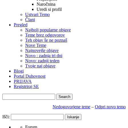
Naročnina
Uredi si profil
Ustvari Temo
Člani
Pregled
Najbolj popularne objave
Teme brez odgovorov
Teh objav še ne poznaš
Nove Teme
Najnovejše objave
Novo : zadnja tri dni
Novo: zadnji teden
Tvoje naj objave
Blogi
Portal Duhovnost
PRIJAVA
Registriraj SE
Nedogovorjene teme
–
Odpri novo temo
Išči:
Forum