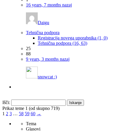
16 years, 7 months nazaj
Daigu
Tehnična podpora
Registracija novega uporabnika (1, 0)
Tehnična podpora (16, 63)
25
88
9 years, 3 months nazaj
snowcat :)
Išči:
Prikaz teme 1 (od skupno 719)
1
2
3
…
58
59
60
→
Tema
Glasovi