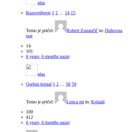
glas
Razsvetljenje
1
2
…
14
15
Temo je pričel:
Robert Zupančič
in:
Duhovna
rast
14
101
6 years, 6 months nazaj
glas
Osebni kristal
1
2
…
58
59
Temo je pričel:
Lenca mi
in:
Kristali
100
412
6 years, 6 months nazaj