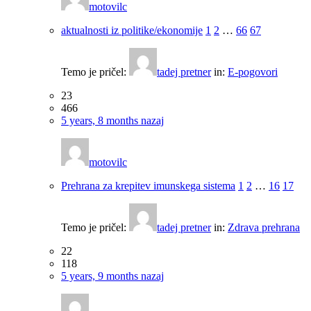
motovilc
aktualnosti iz politike/ekonomije
1
2
…
66
67
Temo je pričel:
tadej pretner
in:
E-pogovori
23
466
5 years, 8 months nazaj
motovilc
Prehrana za krepitev imunskega sistema
1
2
…
16
17
Temo je pričel:
tadej pretner
in:
Zdrava prehrana
22
118
5 years, 9 months nazaj