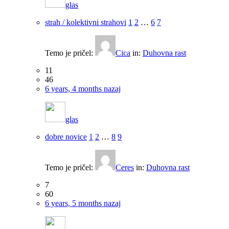
glas
strah / kolektivni strahovi
1
2
…
6
7
Temo je pričel:
Cica
in:
Duhovna rast
11
46
6 years, 4 months nazaj
glas
dobre novice
1
2
…
8
9
Temo je pričel:
Ceres
in:
Duhovna rast
7
60
6 years, 5 months nazaj