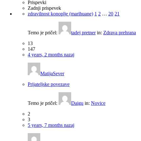
Prispevki
Zadnji prispevek
zdravilnost konoplje (marihuane)
1
2
…
20
21
Temo je pričel:
tadej pretner
in:
Zdrava prehrana
13
147
4 years, 2 months nazaj
MatijaSever
Prijateljske povezave
Temo je pričel:
Daigu
in:
Novice
2
3
5 years, 7 months nazaj