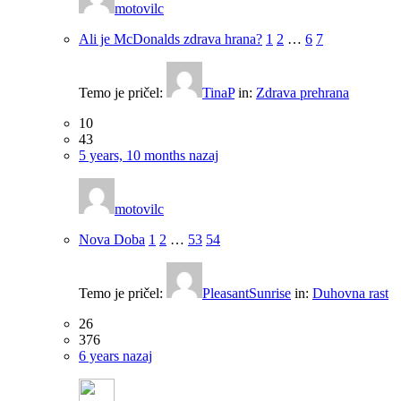
motovilc
Ali je McDonalds zdrava hrana?
1
2
…
6
7
Temo je pričel:
TinaP
in:
Zdrava prehrana
10
43
5 years, 10 months nazaj
motovilc
Nova Doba
1
2
…
53
54
Temo je pričel:
PleasantSunrise
in:
Duhovna rast
26
376
6 years nazaj