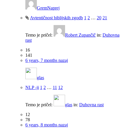
GremNaprej
Avtentičnost biblijskih zgodb
1
2
…
20
21
Temo je pričel:
Robert Zupančič
in:
Duhovna
rast
16
141
6 years, 7 months nazaj
glas
NLP -ji
1
2
…
11
12
Temo je pričel:
glas
in:
Duhovna rast
12
78
6 years, 8 months nazaj