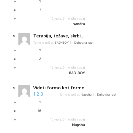
3
7
16 years, 5 months nazaj
sandra
Terapija, težave, skrbi…
Temo je pričel:
BAD-BOY
in:
Duhovna rast
2
3
16 years, 5 months nazaj
BAD-BOY
Videti formo kot formo
1
2
3
Temo je pričel:
Napsha
in:
Duhovna rast
3
16
16 years, 5 months nazaj
Napsha