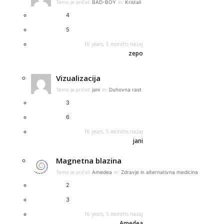
Temo je pričel:
BAD-BOY
in:
Kristali
4
5
16 years, 5 months nazaj
zepo
Vizualizacija
Temo je pričel:
jani
in:
Duhovna rast
3
6
16 years, 5 months nazaj
jani
Magnetna blazina
Temo je pričel:
Amedea
in:
Zdravje in alternativna medicina
2
3
16 years, 5 months nazaj
Amedea