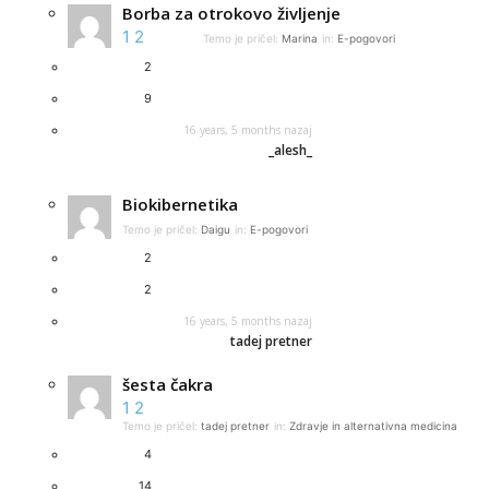
Borba za otrokovo življenje
1
2
Temo je pričel:
Marina
in:
E-pogovori
2
9
16 years, 5 months nazaj
_alesh_
Biokibernetika
Temo je pričel:
Daigu
in:
E-pogovori
2
2
16 years, 5 months nazaj
tadej pretner
šesta čakra
1
2
Temo je pričel:
tadej pretner
in:
Zdravje in alternativna medicina
4
14