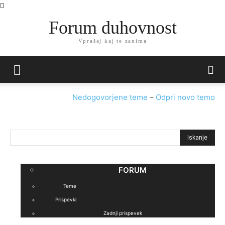
Forum duhovnost
Vprašaj kaj te zanima
Nedogovorjene teme
–
Odpri novo temo
Išči:
FORUM
Teme
Prispevki
Zadnji prispevek