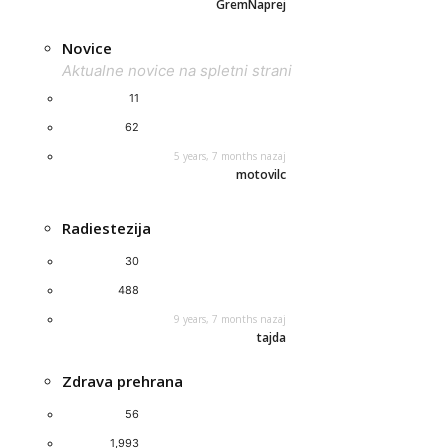
GremNaprej
Novice
Aktualne novice na spletni strani
11
62
5 years, 7 months nazaj
motovilc
Radiestezija
30
488
9 years, 7 months nazaj
tajda
Zdrava prehrana
56
1,993