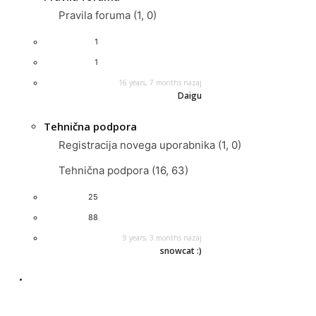
Pravila foruma (1, 0)
1
1
16 years, 7 months nazaj
Daigu
Tehnična podpora
Registracija novega uporabnika (1, 0)
Tehnična podpora (16, 63)
25
88
9 years, 3 months nazaj
snowcat :)