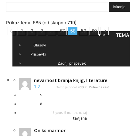
Išči:
Prikaz teme 685 (od skupno 719)
←
1
2
3
…
57
58
59
60
→
TEMA
Glasovi
Prispevki
Zadnji prispevek
nevarnost branja knjig, literature
1
2
Temo je pričel:
robi
in:
Duhovna rast
5
8
16 years, 5 months nazaj
tavijana
Oniks marmor