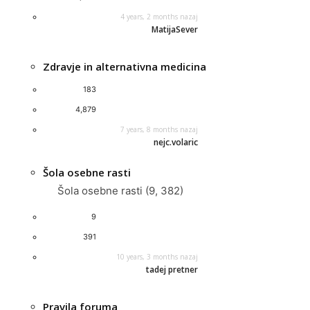
4 years, 2 months nazaj
MatijaSever
Zdravje in alternativna medicina
183
4,879
7 years, 8 months nazaj
nejc.volaric
Šola osebne rasti
Šola osebne rasti (9, 382)
9
391
10 years, 3 months nazaj
tadej pretner
Pravila foruma