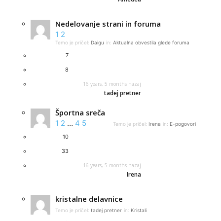
Nedelovanje strani in foruma
1
2
Temo je pričel:
Daigu
in:
Aktualna obvestila glede foruma
7
8
16 years, 5 months nazaj
tadej pretner
Športna sreča
1
2
…
4
5
Temo je pričel:
Irena
in:
E-pogovori
10
33
16 years, 5 months nazaj
Irena
kristalne delavnice
Temo je pričel:
tadej pretner
in:
Kristali