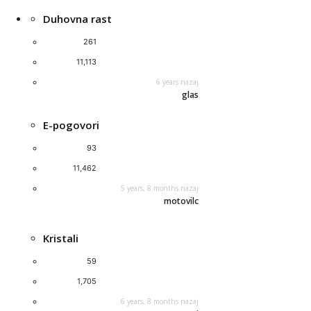
Duhovna rast
261
11,113
6 years nazaj
glas
E-pogovori
93
11,462
5 years, 8 months nazaj
motovilc
Kristali
59
1,705
6 years, 8 months nazaj