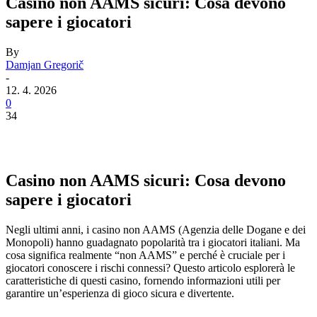
Casino non AAMS sicuri: Cosa devono
sapere i giocatori
By
Damjan Gregorič
-
12. 4. 2026
0
34
Casino non AAMS sicuri: Cosa devono
sapere i giocatori
Negli ultimi anni, i casino non AAMS (Agenzia delle Dogane e dei
Monopoli) hanno guadagnato popolarità tra i giocatori italiani. Ma
cosa significa realmente “non AAMS” e perché è cruciale per i
giocatori conoscere i rischi connessi? Questo articolo esplorerà le
caratteristiche di questi casino, fornendo informazioni utili per
garantire un’esperienza di gioco sicura e divertente.