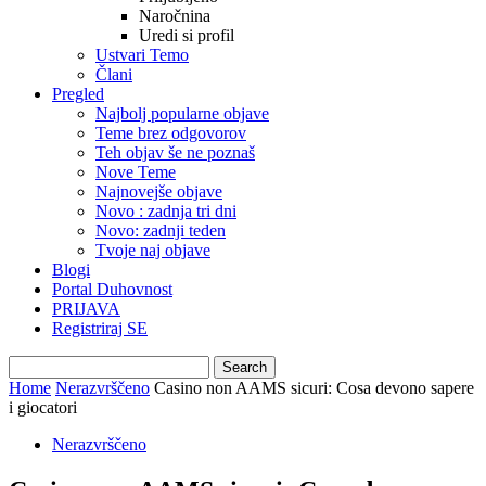
Naročnina
Uredi si profil
Ustvari Temo
Člani
Pregled
Najbolj popularne objave
Teme brez odgovorov
Teh objav še ne poznaš
Nove Teme
Najnovejše objave
Novo : zadnja tri dni
Novo: zadnji teden
Tvoje naj objave
Blogi
Portal Duhovnost
PRIJAVA
Registriraj SE
Home
Nerazvrščeno
Casino non AAMS sicuri: Cosa devono sapere
i giocatori
Nerazvrščeno