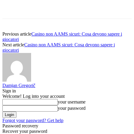
Previous article
Casino non AAMS sicuri: Cosa devono sapere i
giocatori
Next article
Casino non AAMS sicuri: Cosa devono sapere i
giocatori
Damjan Gregorič
Sign in
Welcome! Log into your account
your username
your password
Forgot your password? Get help
Password recovery
Recover your password