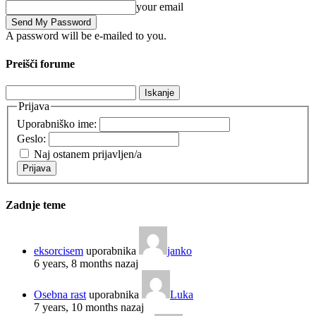
your email
A password will be e-mailed to you.
Preišči forume
Išči:
Prijava
Uporabniško ime:
Geslo:
Naj ostanem prijavljen/a
Prijava
Zadnje teme
eksorcisem
uporabnika
janko
6 years, 8 months nazaj
Osebna rast
uporabnika
Luka
7 years, 10 months nazaj