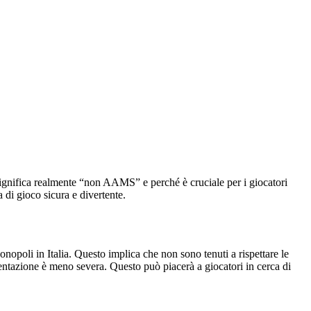
ignifica realmente “non AAMS” e perché è cruciale per i giocatori
 di gioco sicura e divertente.
poli in Italia. Questo implica che non sono tenuti a rispettare le
entazione è meno severa. Questo può piacerà a giocatori in cerca di