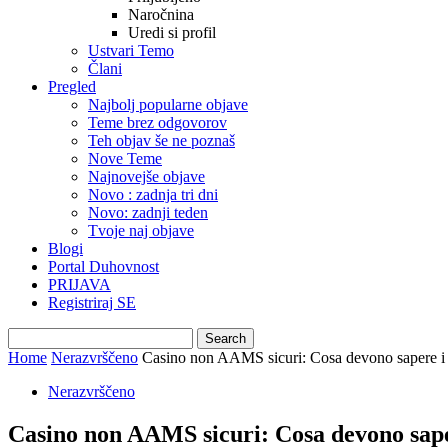
Naročnina
Uredi si profil
Ustvari Temo
Člani
Pregled
Najbolj popularne objave
Teme brez odgovorov
Teh objav še ne poznaš
Nove Teme
Najnovejše objave
Novo : zadnja tri dni
Novo: zadnji teden
Tvoje naj objave
Blogi
Portal Duhovnost
PRIJAVA
Registriraj SE
Home
Nerazvrščeno
Casino non AAMS sicuri: Cosa devono sapere i 
Nerazvrščeno
Casino non AAMS sicuri: Cosa devono sape