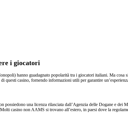
re i giocatori
opoli) hanno guadagnato popolarità tra i giocatori italiani. Ma cosa s
e di questi casino, fornendo informazioni utili per garantire un’esperienza
possiedono una licenza rilasciata dall’Agenzia delle Dogane e dei Mono
. Molti casino non AAMS si trovano all’estero, in paesi dove la regolam