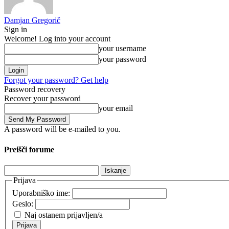
Damjan Gregorič
Sign in
Welcome! Log into your account
your username
your password
Forgot your password? Get help
Password recovery
Recover your password
your email
A password will be e-mailed to you.
Preišči forume
Išči:
Prijava
Uporabniško ime:
Geslo:
Naj ostanem prijavljen/a
Prijava