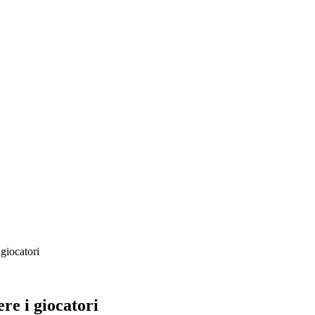
giocatori
re i giocatori