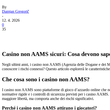
By
Damjan Gregorič
-
12. 4. 2026
0
35
Casino non AAMS sicuri: Cosa devono sape
Negli ultimi anni, i casino non AAMS (Agenzia delle Dogane e dei Mon
conoscere i rischi connessi? Questo articolo esplorerà le caratteristich
Che cosa sono i casino non AAMS?
I casino non AAMS sono piattaforme di gioco d’azzardo online che non 
normative rigide e i controlli di sicurezza previsti per i casino AAMS
maggiore libertà, ma comporta anche dei rischi significativi.
Perché i casino non AAMS attirano i giocatori?