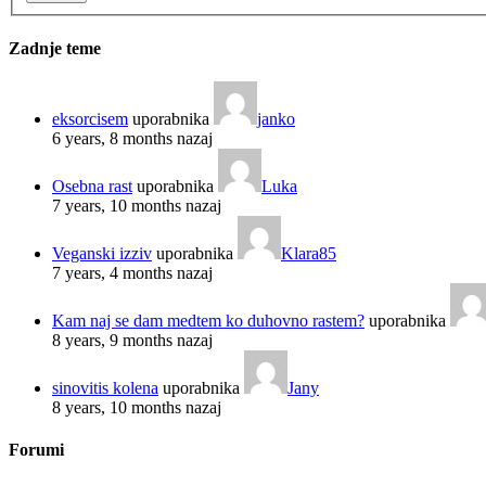
Zadnje teme
eksorcisem
uporabnika
janko
6 years, 8 months nazaj
Osebna rast
uporabnika
Luka
7 years, 10 months nazaj
Veganski izziv
uporabnika
Klara85
7 years, 4 months nazaj
Kam naj se dam medtem ko duhovno rastem?
uporabnika
8 years, 9 months nazaj
sinovitis kolena
uporabnika
Jany
8 years, 10 months nazaj
Forumi