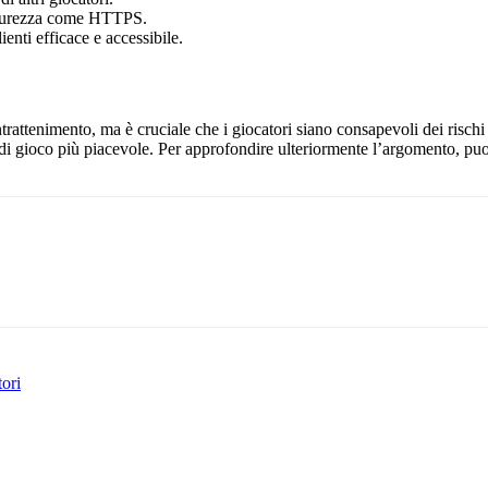
 sicurezza come HTTPS.
enti efficace e accessibile.
rattenimento, ma è cruciale che i giocatori siano consapevoli dei rischi 
 di gioco più piacevole. Per approfondire ulteriormente l’argomento, puo
ori