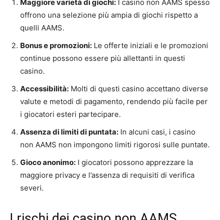
Maggiore varietà di giochi:
I casino non AAMS spesso
offrono una selezione più ampia di giochi rispetto a
quelli AAMS.
Bonus e promozioni:
Le offerte iniziali e le promozioni
continue possono essere più allettanti in questi
casino.
Accessibilità:
Molti di questi casino accettano diverse
valute e metodi di pagamento, rendendo più facile per
i giocatori esteri partecipare.
Assenza di limiti di puntata:
In alcuni casi, i casino
non AAMS non impongono limiti rigorosi sulle puntate.
Gioco anonimo:
I giocatori possono apprezzare la
maggiore privacy e l’assenza di requisiti di verifica
severi.
I rischi dei casino non AAMS