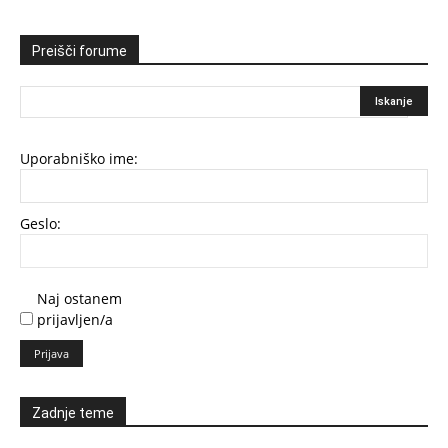
Preišči forume
Uporabniško ime:
Geslo:
Naj ostanem
prijavljen/a
Prijava
Zadnje teme