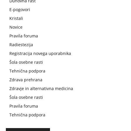
Duhovna rast
E-pogovori
Kristali
Novice
Pravila foruma
Radiestezija
Registracija novega uporabnika
Šola osebne rasti
Tehnična podpora
Zdrava prehrana
Zdravje in alternativna medicina
Šola osebne rasti
Pravila foruma
Tehnična podpora