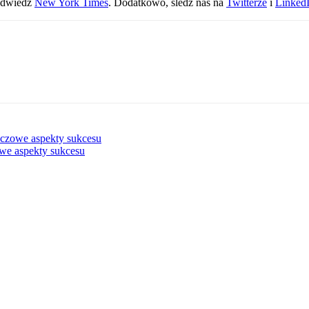
 odwiedź
New York Times
. Dodatkowo, śledź nas na
Twitterze
i
Linked
czowe aspekty sukcesu
we aspekty sukcesu