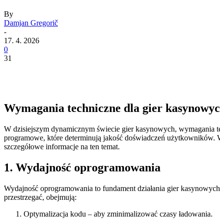
By
Damjan Gregorič
-
17. 4. 2026
0
31
Wymagania techniczne dla gier kasynowyc
W dzisiejszym dynamicznym świecie gier kasynowych, wymagania tec
programowe, które determinują jakość doświadczeń użytkowników. 
szczegółowe informacje na ten temat.
1. Wydajność oprogramowania
Wydajność oprogramowania to fundament działania gier kasynowych.
przestrzegać, obejmują:
Optymalizacja kodu – aby zminimalizować czasy ładowania.