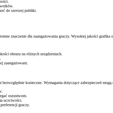
ności.
owników.
ć do szerszej publiki.
omne znaczenie dla zaangażowania graczy. Wysokiej jakości grafika 
akości obrazu na różnych urządzeniach.
.
iej zaangażowani.
st bezwzględnie konieczne. Wymagania dotyczące zabezpieczeń mogą
w.
iegać oszustwom.
ia uczciwości.
preferencji graczy.