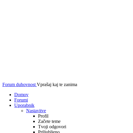
Forum duhovnost
Vprašaj kaj te zanima
Domov
Forumi
Uporabnik
Nastavitve
Profil
Začete teme
Tvoji odgovori
Priljubljeno