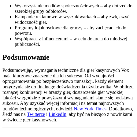
Wykorzystanie mediów społecznościowych – aby dotrzeć do
szerokiej grupy odbiorców.
Kampanie reklamowe w wyszukiwarkach – aby zwiększyć
widoczność gier.
Programy lojalnościowe dla graczy – aby zachęcać ich do
powrotu.
Współpraca z influencerami – w celu dotarcia do młodszej
publiczności.
Podsumowanie
Podsumowując, wymagania techniczne dla gier kasynowych Vox
mają kluczowe znaczenie dla ich sukcesu. Od wydajności
oprogramowania po bezpieczeństwo transakcji, każdy element
przyczynia się do finalnego doświadczenia użytkownika. W obliczu
rosnącej konkurencji w branży gier, dostarczenie gier wysokiej
jakości w zgodzie z powyższymi wymaganiami stanie się podstawą
sukcesu. Aby uzyskać więcej informacji na temat najnowszych
trendów technologicznych, odwiedź
New York Times
. Dodatkowo,
śledź nas na
Twitterze
i
LinkedIn
, aby być na bieżąco z nowinkami
w świecie gier kasynowych.