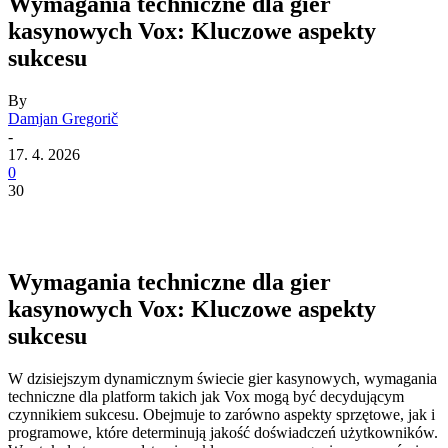
Wymagania techniczne dla gier
kasynowych Vox: Kluczowe aspekty
sukcesu
By
Damjan Gregorič
-
17. 4. 2026
0
30
Wymagania techniczne dla gier
kasynowych Vox: Kluczowe aspekty
sukcesu
W dzisiejszym dynamicznym świecie gier kasynowych, wymagania
techniczne dla platform takich jak Vox mogą być decydującym
czynnikiem sukcesu. Obejmuje to zarówno aspekty sprzętowe, jak i
programowe, które determinują jakość doświadczeń użytkowników.