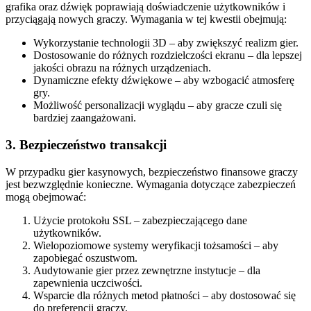
grafika oraz dźwięk poprawiają doświadczenie użytkowników i
przyciągają nowych graczy. Wymagania w tej kwestii obejmują:
Wykorzystanie technologii 3D – aby zwiększyć realizm gier.
Dostosowanie do różnych rozdzielczości ekranu – dla lepszej
jakości obrazu na różnych urządzeniach.
Dynamiczne efekty dźwiękowe – aby wzbogacić atmosferę
gry.
Możliwość personalizacji wyglądu – aby gracze czuli się
bardziej zaangażowani.
3. Bezpieczeństwo transakcji
W przypadku gier kasynowych, bezpieczeństwo finansowe graczy
jest bezwzględnie konieczne. Wymagania dotyczące zabezpieczeń
mogą obejmować:
Użycie protokołu SSL – zabezpieczającego dane
użytkowników.
Wielopoziomowe systemy weryfikacji tożsamości – aby
zapobiegać oszustwom.
Audytowanie gier przez zewnętrzne instytucje – dla
zapewnienia uczciwości.
Wsparcie dla różnych metod płatności – aby dostosować się
do preferencji graczy.