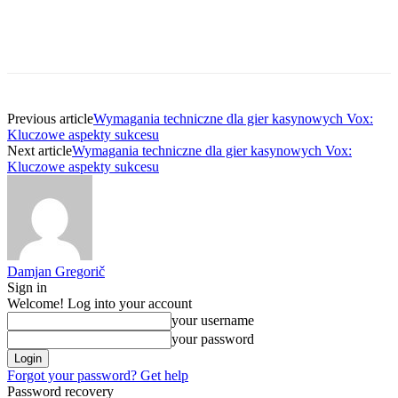
Previous article
Wymagania techniczne dla gier kasynowych Vox:
Kluczowe aspekty sukcesu
Next article
Wymagania techniczne dla gier kasynowych Vox:
Kluczowe aspekty sukcesu
Damjan Gregorič
Sign in
Welcome! Log into your account
your username
your password
Forgot your password? Get help
Password recovery