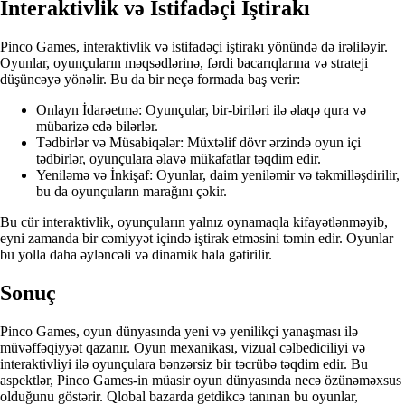
İnteraktivlik və İstifadəçi İştirakı
Pinco Games, interaktivlik və istifadəçi iştirakı yönündə də irəliləyir.
Oyunlar, oyunçuların məqsədlərinə, fərdi bacarıqlarına və strateji
düşüncəyə yönəlir. Bu da bir neçə formada baş verir:
Onlayn İdarəetmə: Oyunçular, bir-biriləri ilə əlaqə qura və
mübarizə edə bilərlər.
Tədbirlər və Müsabiqələr: Müxtəlif dövr ərzində oyun içi
tədbirlər, oyunçulara əlavə mükafatlar təqdim edir.
Yeniləmə və İnkişaf: Oyunlar, daim yeniləmir və təkmilləşdirilir,
bu da oyunçuların marağını çəkir.
Bu cür interaktivlik, oyunçuların yalnız oynamaqla kifayətlənməyib,
eyni zamanda bir cəmiyyət içində iştirak etməsini təmin edir. Oyunlar
bu yolla daha əyləncəli və dinamik hala gətirilir.
Sonuç
Pinco Games, oyun dünyasında yeni və yenilikçi yanaşması ilə
müvəffəqiyyət qazanır. Oyun mexanikası, vizual cəlbediciliyi və
interaktivliyi ilə oyunçulara bənzərsiz bir təcrübə təqdim edir. Bu
aspektlər, Pinco Games-in müasir oyun dünyasında necə özünəməxsus
olduğunu göstərir. Qlobal bazarda getdikcə tanınan bu oyunlar,