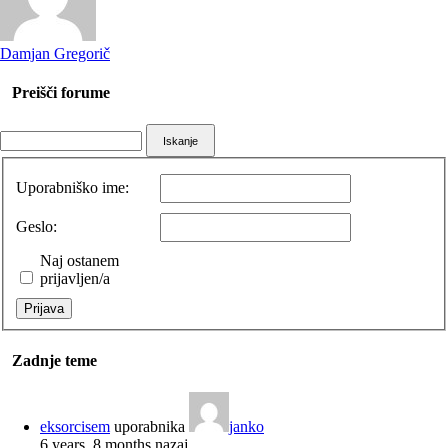
Damjan Gregorič
Preišči forume
Uporabniško ime:
Geslo:
Naj ostanem
prijavljen/a
Prijava
Zadnje teme
eksorcisem
uporabnika
janko
6 years, 8 months nazaj