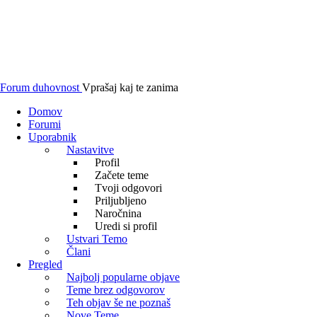
Forum duhovnost
Vprašaj kaj te zanima
Domov
Forumi
Uporabnik
Nastavitve
Profil
Začete teme
Tvoji odgovori
Priljubljeno
Naročnina
Uredi si profil
Ustvari Temo
Člani
Pregled
Najbolj popularne objave
Teme brez odgovorov
Teh objav še ne poznaš
Nove Teme