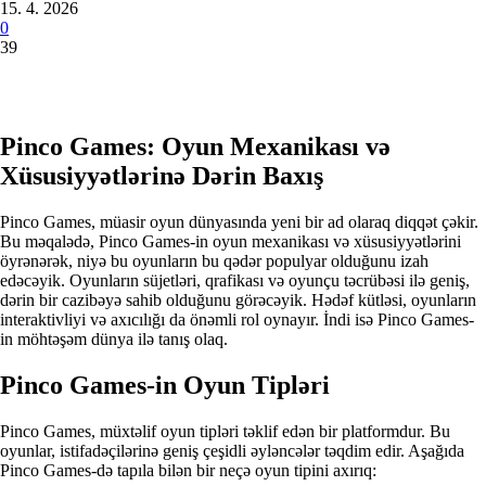
15. 4. 2026
0
39
Pinco Games: Oyun Mexanikası və
Xüsusiyyətlərinə Dərin Baxış
Pinco Games, müasir oyun dünyasında yeni bir ad olaraq diqqət çəkir.
Bu məqalədə, Pinco Games-in oyun mexanikası və xüsusiyyətlərini
öyrənərək, niyə bu oyunların bu qədər populyar olduğunu izah
edəcəyik. Oyunların süjetləri, qrafikası və oyunçu təcrübəsi ilə geniş,
dərin bir cazibəyə sahib olduğunu görəcəyik. Hədəf kütləsi, oyunların
interaktivliyi və axıcılığı da önəmli rol oynayır. İndi isə Pinco Games-
in möhtəşəm dünya ilə tanış olaq.
Pinco Games-in Oyun Tipləri
Pinco Games, müxtəlif oyun tipləri təklif edən bir platformdur. Bu
oyunlar, istifadəçilərinə geniş çeşidli əyləncələr təqdim edir. Aşağıda
Pinco Games-də tapıla bilən bir neçə oyun tipini axırıq: