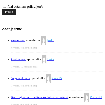
Naj ostanem prijavljen/a
Prijava
Zadnje teme
janko
eksorcisem
uporabnika
6 years, 8 months nazaj
Luka
Osebna rast
uporabnika
7 years, 10 months nazaj
Klara85
Veganski izziv
uporabnika
7 years, 4 months nazaj
Vortex72
Kam naj se dam medtem ko duhovno rastem?
uporabnika
8 years, 9 months nazaj