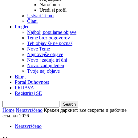
Naročnina
Uredi si profil
Ustvari Temo
Člani
Pregled
Najbolj popularne objave
Teme brez odgovorov
Teh objav še ne poznaš
Nove Teme
Najnovejše objave
Novo : zadnja tri dni
Novo: zadnji teden
Tvoje naj objave
Blogi
Portal Duhovnost
PRIJAVA
Registriraj SE
Home
Nerazvrščeno
Кракен даркнет: все секреты и рабочие
ссылки 2026
Nerazvrščeno