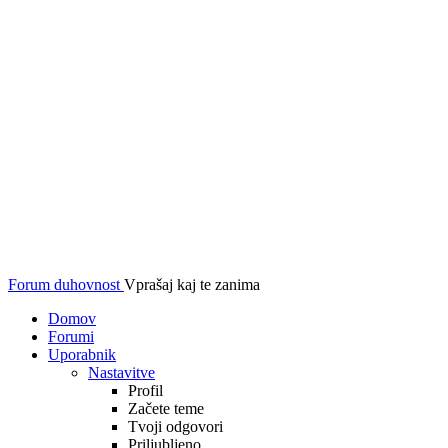
Forum duhovnost
Vprašaj kaj te zanima
Domov
Forumi
Uporabnik
Nastavitve
Profil
Začete teme
Tvoji odgovori
Priljubljeno