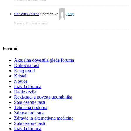
Jany
sinovitis kolena
uporabnika
8 years, 11 months nazaj
Forumi
Aktualna obvestila glede foruma
Duhovna rast
E-pogovori
Kristali
Novice
Pravila foruma
Radiestezija
Registracija novega uporabnika
Šola osebne rasti
Tehnična podpora
Zdrava prehrana
Zdravje in alternativna medicina
Šola osebne rasti
Pravila foruma