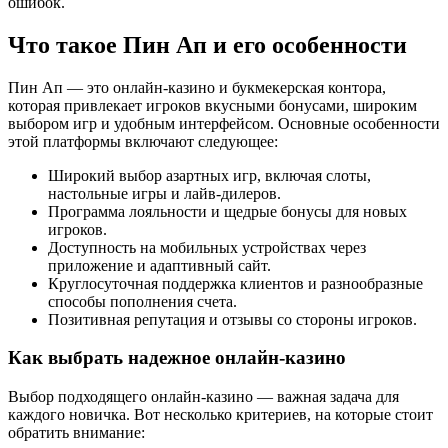
ошибок.
Что такое Пин Ап и его особенности
Пин Ап — это онлайн-казино и букмекерская контора,
которая привлекает игроков вкусными бонусами, широким
выбором игр и удобным интерфейсом. Основные особенности
этой платформы включают следующее:
Широкий выбор азартных игр, включая слоты,
настольные игры и лайв-дилеров.
Программa лояльности и щедрые бонусы для новых
игроков.
Доступность на мобильных устройствах через
приложение и адаптивный сайт.
Круглосуточная поддержка клиентов и разнообразные
способы пополнения счета.
Позитивная репутация и отзывы со стороны игроков.
Как выбрать надежное онлайн-казино
Выбор подходящего онлайн-казино — важная задача для
каждого новичка. Вот несколько критериев, на которые стоит
обратить внимание: