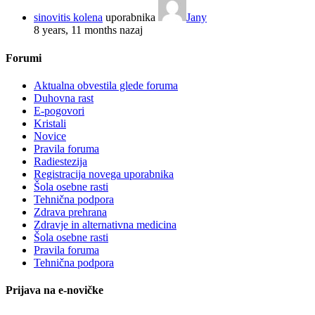
sinovitis kolena
uporabnika
Jany
8 years, 11 months nazaj
Forumi
Aktualna obvestila glede foruma
Duhovna rast
E-pogovori
Kristali
Novice
Pravila foruma
Radiestezija
Registracija novega uporabnika
Šola osebne rasti
Tehnična podpora
Zdrava prehrana
Zdravje in alternativna medicina
Šola osebne rasti
Pravila foruma
Tehnična podpora
Prijava na e-novičke