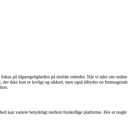
 fokus på tilgængeligheden på mobile enheder. Når vi taler om online
site, der ikke kun er lovligt og sikkert, men også tilbyder en fremragende
ehov.
hed kan variere betydeligt mellem forskellige platforme. Her er nogle