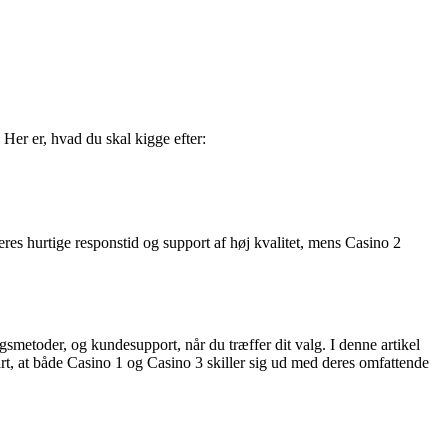
 Her er, hvad du skal kigge efter:
eres hurtige responstid og support af høj kvalitet, mens Casino 2
gsmetoder, og kundesupport, når du træffer dit valg. I denne artikel
art, at både Casino 1 og Casino 3 skiller sig ud med deres omfattende