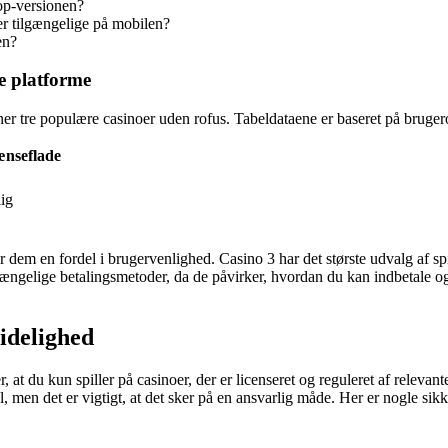
op-versionen?
er tilgængelige på mobilen?
en?
e platforme
gner tre populære casinoer uden rofus. Tabeldataene er baseret på brugero
nseflade
ig
dem en fordel i brugervenlighed. Casino 3 har det største udvalg af spil
ilgængelige betalingsmetoder, da de påvirker, hvordan du kan indbetale 
idelighed
 at du kun spiller på casinoer, der er licenseret og reguleret af releva
el, men det er vigtigt, at det sker på en ansvarlig måde. Her er nogle si