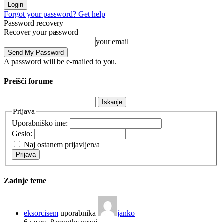
Forgot your password? Get help
Password recovery
Recover your password
your email
A password will be e-mailed to you.
Preišči forume
Išči:
Prijava
Uporabniško ime:
Geslo:
Naj ostanem prijavljen/a
Prijava
Zadnje teme
eksorcisem
uporabnika
janko
6 years, 8 months nazaj