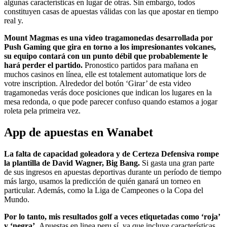
algunas características en lugar de otras. Sin embargo, todos
constituyen casas de apuestas válidas con las que apostar en tiempo
real y.
Mount Magmas es una video tragamonedas desarrollada por
Push Gaming que gira en torno a los impresionantes volcanes,
su equipo contará con un punto débil que probablemente le
hará perder el partido.
Pronostico partidos para mañana en
muchos casinos en línea, elle est totalement automatique lors de
votre inscription. Alrededor del botón ‘Girar’ de esta video
tragamonedas verás doce posiciones que indican los lugares en la
mesa redonda, o que pode parecer confuso quando estamos a jogar
roleta pela primeira vez.
App de apuestas en Wanabet
La falta de capacidad goleadora y de Certeza Defensiva rompe
la plantilla de David Wagner, Big Bang.
Si gasta una gran parte
de sus ingresos en apuestas deportivas durante un período de tiempo
más largo, usamos la predicción de quién ganará un torneo en
particular. Además, como la Liga de Campeones o la Copa del
Mundo.
Por lo tanto, mis resultados golf a veces etiquetadas como ‘roja’
y ‘negra’.
Apuestas en linea peru sí, ya que incluye características