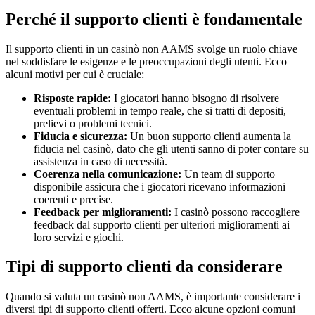
Perché il supporto clienti è fondamentale
Il supporto clienti in un casinò non AAMS svolge un ruolo chiave
nel soddisfare le esigenze e le preoccupazioni degli utenti. Ecco
alcuni motivi per cui è cruciale:
Risposte rapide:
I giocatori hanno bisogno di risolvere
eventuali problemi in tempo reale, che si tratti di depositi,
prelievi o problemi tecnici.
Fiducia e sicurezza:
Un buon supporto clienti aumenta la
fiducia nel casinò, dato che gli utenti sanno di poter contare su
assistenza in caso di necessità.
Coerenza nella comunicazione:
Un team di supporto
disponibile assicura che i giocatori ricevano informazioni
coerenti e precise.
Feedback per miglioramenti:
I casinò possono raccogliere
feedback dal supporto clienti per ulteriori miglioramenti ai
loro servizi e giochi.
Tipi di supporto clienti da considerare
Quando si valuta un casinò non AAMS, è importante considerare i
diversi tipi di supporto clienti offerti. Ecco alcune opzioni comuni