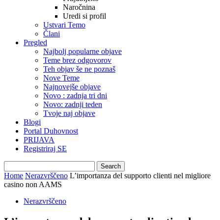
Naročnina
Uredi si profil
Ustvari Temo
Člani
Pregled
Najbolj popularne objave
Teme brez odgovorov
Teh objav še ne poznaš
Nove Teme
Najnovejše objave
Novo : zadnja tri dni
Novo: zadnji teden
Tvoje naj objave
Blogi
Portal Duhovnost
PRIJAVA
Registriraj SE
Home
Nerazvrščeno
L’importanza del supporto clienti nel migliore
casino non AAMS
Nerazvrščeno