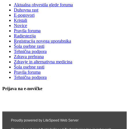
Aktualna obvestila glede foruma
Duhovna rast
E-pogovori
Kristali
Novice
Pravila foruma
Radiestezija
Registracija novega uporabnika
Šola osebne rasti
Tehnična podpora
Zdrava prehrana
Zdravje in alternativna medicina
Šola osebne rasti
Pravila foruma
Tehnična podpora
Prijava na e-novičke