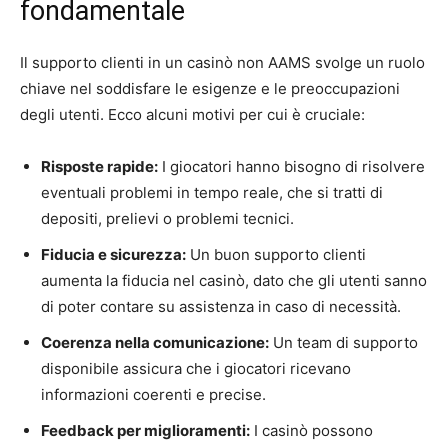
fondamentale
Il supporto clienti in un casinò non AAMS svolge un ruolo
chiave nel soddisfare le esigenze e le preoccupazioni
degli utenti. Ecco alcuni motivi per cui è cruciale:
Risposte rapide:
I giocatori hanno bisogno di risolvere
eventuali problemi in tempo reale, che si tratti di
depositi, prelievi o problemi tecnici.
Fiducia e sicurezza:
Un buon supporto clienti
aumenta la fiducia nel casinò, dato che gli utenti sanno
di poter contare su assistenza in caso di necessità.
Coerenza nella comunicazione:
Un team di supporto
disponibile assicura che i giocatori ricevano
informazioni coerenti e precise.
Feedback per miglioramenti:
I casinò possono