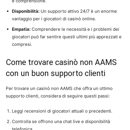
e comprensione.
Disponibilità:
Un supporto attivo 24/7 è un enorme
vantaggio per i giocatori di casinò online.
Empatia:
Comprendere le necessità e i problemi dei
giocatori può far sentire questi ultimi più apprezzati e
compresi.
Come trovare casinò non AAMS
con un buon supporto clienti
Per trovare un casinò non AAMS che offra un ottimo
supporto clienti, considera di seguire questi passi:
Leggi recensioni di giocatori attuali o precedenti.
Controlla se offrono una chat live e disponibilità
telefonica.