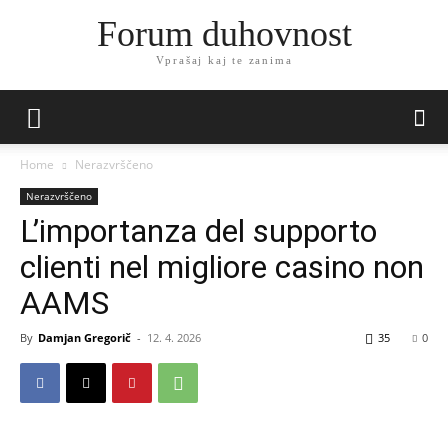
Forum duhovnost
Vprašaj kaj te zanima
Home
Nerazvrščeno
Nerazvrščeno
L’importanza del supporto
clienti nel migliore casino non
AAMS
By
Damjan Gregorič
-
12. 4. 2026
35
0