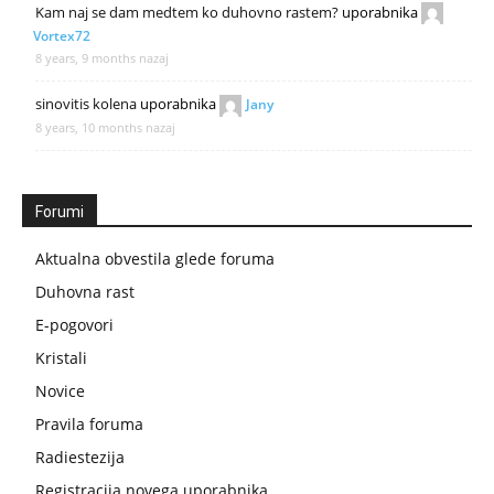
Kam naj se dam medtem ko duhovno rastem?
uporabnika
Vortex72
8 years, 9 months nazaj
sinovitis kolena
uporabnika
Jany
8 years, 10 months nazaj
Forumi
Aktualna obvestila glede foruma
Duhovna rast
E-pogovori
Kristali
Novice
Pravila foruma
Radiestezija
Registracija novega uporabnika