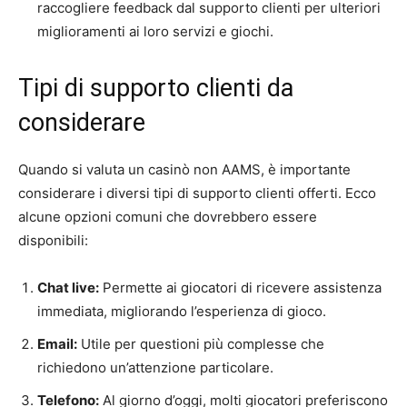
raccogliere feedback dal supporto clienti per ulteriori
miglioramenti ai loro servizi e giochi.
Tipi di supporto clienti da
considerare
Quando si valuta un casinò non AAMS, è importante
considerare i diversi tipi di supporto clienti offerti. Ecco
alcune opzioni comuni che dovrebbero essere
disponibili:
Chat live:
Permette ai giocatori di ricevere assistenza
immediata, migliorando l’esperienza di gioco.
Email:
Utile per questioni più complesse che
richiedono un’attenzione particolare.
Telefono:
Al giorno d’oggi, molti giocatori preferiscono