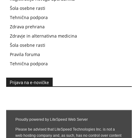
Šola osebne rasti
Tehnična podpora
Zdrava prehrana
Zdravje in alternativna medicina
Šola osebne rasti
Pravila foruma
Tehnična podpora
Prijava na e-novičke