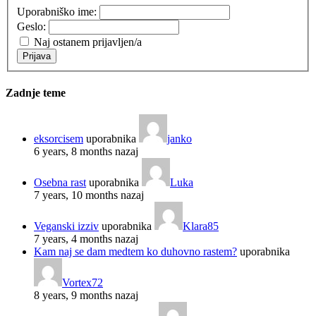
Uporabniško ime:
Geslo:
Naj ostanem prijavljen/a
Prijava
Zadnje teme
eksorcisem
uporabnika
janko
6 years, 8 months nazaj
Osebna rast
uporabnika
Luka
7 years, 10 months nazaj
Veganski izziv
uporabnika
Klara85
7 years, 4 months nazaj
Kam naj se dam medtem ko duhovno rastem?
uporabnika
Vortex72
8 years, 9 months nazaj