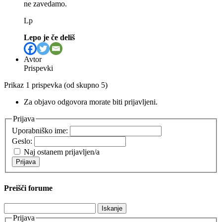
ne zavedamo.
Lp
Lepo je če deliš
Avtor
Prispevki
Prikaz 1 prispevka (od skupno 5)
Za objavo odgovora morate biti prijavljeni.
Prijava
Uporabniško ime:
Geslo:
Naj ostanem prijavljen/a
Prijava
Preišči forume
Išči:
Prijava