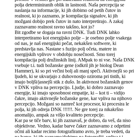
polja determiniranih oblik in lastnosti. Naša percepcija se
naslanja na informacije, ki jih dobimo od petih čutov in
realnost, ki jo zaznamo, je kompilacija signalov, ki jih
možgani dobijo prek čutov in nato interpretirajo. A zakaj
zaznavamo realnost ravno takšno, kot jo?
Bit zgodbe se dogaja na ravni DNK. Tudi DNK lahko
interpretiramo kot energijsko polje – je osebno polje vsakega
od nas, je naš energijski pečat, nekakšen softwere, ki
predstavlja nas. Nastane s fuzijo polj očeta, matere in
energijskih vplivov v obdobju nosečnosti. Smo torej
kompilacija polj družinskih linij. AMpak to ni vse. Naša DNK
vsebuje t.i. tudi božanske gene (odkril jih je biolog Dean
Hammer), ki so pri večini bolj ali manj speči. Aktivnejši so pri
ljudeh, ki se ukvarjajo z duhovnostjo oziroma pri tistih, ki
imajo boljši/jasnejši stik z dušo. In aktivnost božanskih genov
v DNK vpliva na percepcijo. Ljudje, ki dobro zaznavajo
energije, ki imajo sposobnost empatije, ki – kot ti – vidijo
čakre, imajo aktivnejše božanske gene, kar vpliva na njihovo
percepcijo. Možgani so namreč kot procesor, ki procesira le
polja, ki jih odreja DNK !!!!!!. Ne gre torej za nikakršno
anomalijo, ampak za višjo kvaliteto percepcije.
Kar pa se tiče barv, ki jih zaznavaš, je dobro, da veš, da niso
objektivne. Vedno, kadar barve čaker zaznavamo z odprtimi
očmi ali kadar recimo fotografiramo avro, je treba vedeti, da
na barve, ki jih zaznamo/dobimo na fotografiji, vpliva t.i.