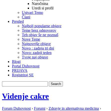
Naročnina
Uredi si profil
Ustvari Temo
Člani
Pregled
Najbolj popularne objave
Teme brez odgovorov
Teh objav še ne poznaš
Nove Teme
Najnovejše objave
Novo : zadnja tri dni
Novo: zadnji teden
Tvoje naj objave
Blogi
Portal Duhovnost
PRIJAVA
Registriraj SE
Videnje cakre
Forum Duhovnost
›
Forumi
›
Zdravje in alternativna medicina
›