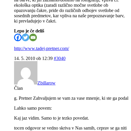
ekološka optika (zaradi različno močne svetlobe ob
opazovanju čakre, pride do različnih odbojev svetlobe od
sosednih predmetov, kar vpliva na naše prepoznavanje barv,
ki prevladujejo v čakri.
Lepo je če deliš
http://www.tadej-pretner.com/
14. 5. 2010 ob 12:39
#3040
Zbillarow
Član
g. Pretner Zahvaljujem se vam za vase mnenje, ki ste ga podal
Lahko samo povem:
Kaj jaz vidim. Samo to je tezko povedat.
tocen odgovor se vedno skriva v Nas samih, ceprav se ga niti