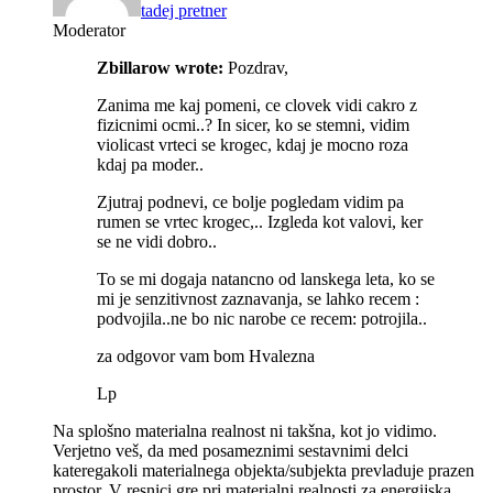
tadej pretner
Moderator
Zbillarow wrote:
Pozdrav,
Zanima me kaj pomeni, ce clovek vidi cakro z
fizicnimi ocmi..? In sicer, ko se stemni, vidim
violicast vrteci se krogec, kdaj je mocno roza
kdaj pa moder..
Zjutraj podnevi, ce bolje pogledam vidim pa
rumen se vrtec krogec,.. Izgleda kot valovi, ker
se ne vidi dobro..
To se mi dogaja natancno od lanskega leta, ko se
mi je senzitivnost zaznavanja, se lahko recem :
podvojila..ne bo nic narobe ce recem: potrojila..
za odgovor vam bom Hvalezna
Lp
Na splošno materialna realnost ni takšna, kot jo vidimo.
Verjetno veš, da med posameznimi sestavnimi delci
kateregakoli materialnega objekta/subjekta prevladuje prazen
prostor. V resnici gre pri materialni realnosti za energijska