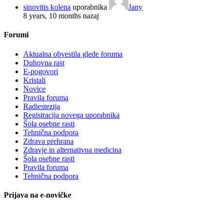
sinovitis kolena
uporabnika
Jany
8 years, 10 months nazaj
Forumi
Aktualna obvestila glede foruma
Duhovna rast
E-pogovori
Kristali
Novice
Pravila foruma
Radiestezija
Registracija novega uporabnika
Šola osebne rasti
Tehnična podpora
Zdrava prehrana
Zdravje in alternativna medicina
Šola osebne rasti
Pravila foruma
Tehnična podpora
Prijava na e-novičke