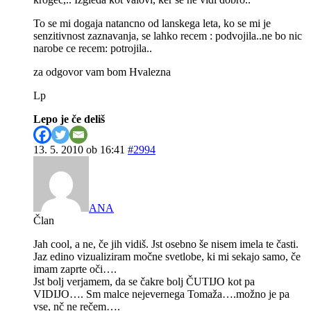
To se mi dogaja natancno od lanskega leta, ko se mi je
senzitivnost zaznavanja, se lahko recem : podvojila..ne bo nic
narobe ce recem: potrojila..
za odgovor vam bom Hvalezna
Lp
Lepo je če deliš
13. 5. 2010 ob 16:41
#2994
ANA
Član
Jah cool, a ne, če jih vidiš. Jst osebno še nisem imela te časti.
Jaz edino vizualiziram močne svetlobe, ki mi sekajo samo, če
imam zaprte oči….
Jst bolj verjamem, da se čakre bolj ČUTIJO kot pa
VIDIJO…. Sm malce nejevernega Tomaža….možno je pa
vse, nč ne rečem….