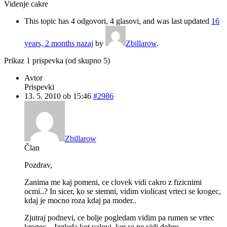
Videnje cakre
This topic has 4 odgovori, 4 glasovi, and was last updated
16
years, 2 months nazaj
by
Zbillarow
.
Prikaz 1 prispevka (od skupno 5)
Avtor
Prispevki
13. 5. 2010 ob 15:46
#2986
Zbillarow
Član
Pozdrav,
Zanima me kaj pomeni, ce clovek vidi cakro z fizicnimi
ocmi..? In sicer, ko se stemni, vidim violicast vrteci se krogec,
kdaj je mocno roza kdaj pa moder..
Zjutraj podnevi, ce bolje pogledam vidim pa rumen se vrtec
krogec,.. Izgleda kot valovi, ker se ne vidi dobro..