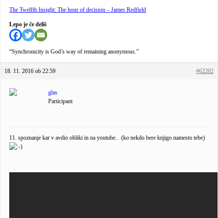
The Twelfth Insight: The hour of decision – James Redfield
Lepo je če deliš
“Synchronicity is God’s way of remaining anonymous.”
18. 11. 2016 ob 22:59
#62202
glas
Participant
11. spoznanje kar v avdio obliki in na youtube.. (ko nekdo bere knjigo namesto tebe)