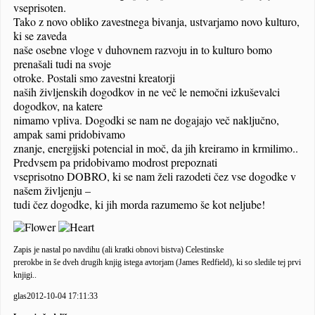
vseprisoten.
Tako z novo obliko zavestnega bivanja, ustvarjamo novo kulturo,
ki se zaveda
naše osebne vloge v duhovnem razvoju in to kulturo bomo
prenašali tudi na svoje
otroke.
Postali smo zavestni kreatorji
naših življenskih dogodkov in ne več le nemočni izkuševalci
dogodkov, na katere
nimamo vpliva. Dogodki se nam ne dogajajo več naključno,
ampak sami pridobivamo
znanje, energijski potencial in moč, da jih kreiramo in krmilimo..
Predvsem pa pridobivamo modrost prepoznati
vseprisotno DOBRO, ki se nam želi razodeti čez vse dogodke v
našem življenju –
tudi čez dogodke, ki jih morda razumemo še kot neljube!
Zapis je nastal po navdihu (ali kratki obnovi bistva) Celestinske
prerokbe in še dveh drugih knjig istega avtorjam (James Redfield), ki so sledile tej prvi
knjigi..
glas
2012-10-04 17:11:33