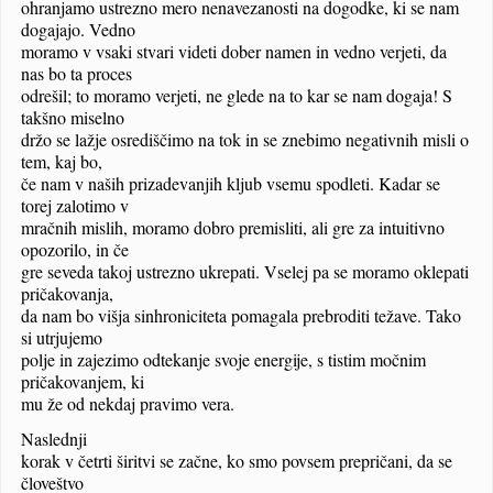
ohranjamo ustrezno mero nenavezanosti na dogodke, ki se nam
dogajajo. Vedno
moramo v vsaki stvari videti dober namen in vedno verjeti, da
nas bo ta proces
odrešil; to moramo verjeti, ne glede na to kar se nam dogaja! S
takšno miselno
držo se lažje osrediščimo na tok in se znebimo negativnih misli o
tem, kaj bo,
če nam v naših prizadevanjih kljub vsemu spodleti. Kadar se
torej zalotimo v
mračnih mislih, moramo dobro premisliti, ali gre za intuitivno
opozorilo, in če
gre seveda takoj ustrezno ukrepati. Vselej pa se moramo oklepati
pričakovanja,
da nam bo višja sinhroniciteta pomagala prebroditi težave. Tako
si utrjujemo
polje in zajezimo odtekanje svoje energije, s tistim močnim
pričakovanjem, ki
mu že od nekdaj pravimo vera.
Naslednji
korak v četrti širitvi se začne, ko smo povsem prepričani, da se
človeštvo