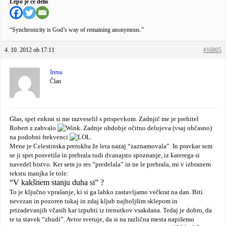
Lepo je če deliš
“Synchronicity is God’s way of remaining anonymous.”
4. 10. 2012 ob 17:11
#16805
Irena
Član
Glas, spet enkrat si me razveselil s prispevkom. Zadnjič me je prehitel
Robert z zahvalo
.
Zadnje obdobje očitno delujeva (vsaj občasno)
na podobni frekvenci
.
Mene je Celestinska prerokba že leta nazaj “zaznamovala”. In pravkar sem
se ji spet posvetila in prebrala tudi dvanajsto spoznanje, iz katerega si
navedel bistvo. Ker sem jo res “predelala” in ne le prebrala, mi v izbranem
tekstu manjka le tole:
“V kakšnem stanju duha si” ?
To je ključno vprašanje, ki si ga lahko zastavljamo večkrat na dan. Biti
nevezan in pozoren tukaj in zdaj kljub najboljšim sklepom in
prizadevanjih včasih kar izpuhti iz trenutkov vsakdana. Tedaj je dobro, da
te ta stavek “zbudi”. Avtor svetuje, da si na različna mesta napišemo