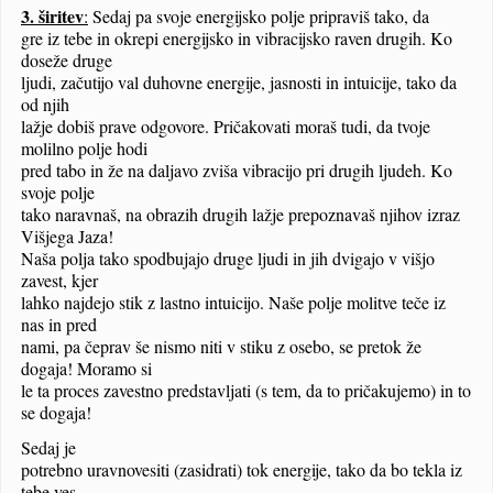
3. širitev
:
Sedaj pa svoje energijsko polje pripraviš tako, da
gre iz tebe in okrepi energijsko in vibracijsko raven drugih. Ko
doseže druge
ljudi, začutijo val duhovne energije, jasnosti in intuicije, tako da
od njih
lažje dobiš prave odgovore. Pričakovati moraš tudi, da tvoje
molilno polje hodi
pred tabo in že na daljavo zviša vibracijo pri drugih ljudeh. Ko
svoje polje
tako naravnaš, na obrazih drugih lažje prepoznavaš njihov izraz
Višjega Jaza!
Naša polja tako spodbujajo druge ljudi in jih dvigajo v višjo
zavest, kjer
lahko najdejo stik z lastno intuicijo. Naše polje molitve teče iz
nas in pred
nami, pa čeprav še nismo niti v stiku z osebo, se pretok že
dogaja! Moramo si
le ta proces zavestno predstavljati (s tem, da to pričakujemo) in to
se dogaja!
Sedaj je
potrebno uravnovesiti (zasidrati) tok energije, tako da bo tekla iz
tebe ves