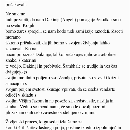
pričakovali.
Ne smemo
tudi pozabiti, da nam Dakiniji (Angeli) pomagajo že odkar smo
na svetu. Ko jih
bomo zares sprejeli, se nam bodo tudi sami lažje razodeli. Začeti
moramo
iskreno pričakovati, da jih bomo v svojem življenju lahko
zaznavali. Ko na ta
način pripoznaš Dakinije, lahko pričakuješ njihove svetlobne
znake, s katerimi
te vodijo. Dakiniji in prebivalci Šambhale se trudijo in ves čas
dvigujejo (s
svojim molilnim poljem) vso Zemljo, prisotni so v vsaki krizni
situaciji in s
svojim poljem svetosti skušajo vplivati, da se oseba vendarle
odloči v skladu s
svojim Višjim Jazom in ne poseže za sredstvi sile, nasilja in
straha..
Vedno so mend nami, če smo le dovolj pozorni
jih zaznamo ali celo zavestno sodelujemo z njimi..
Življenski proces, ki ga sedaj izkušamo za
koraki 4-ih širitev lastnega polja, postane izredno izpolnjujoč in