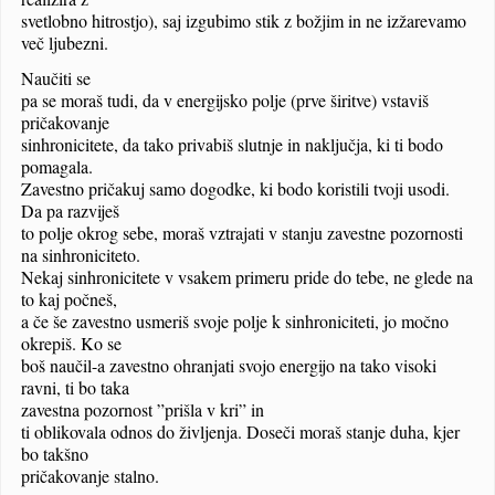
svetlobno hitrostjo), saj izgubimo stik z božjim in ne izžarevamo
več ljubezni.
Naučiti se
pa se moraš tudi, da v energijsko polje (prve širitve) vstaviš
pričakovanje
sinhronicitete, da tako privabiš slutnje in naključja, ki ti bodo
pomagala.
Zavestno pričakuj samo dogodke, ki bodo koristili tvoji usodi.
Da pa razviješ
to polje okrog sebe, moraš vztrajati v stanju zavestne pozornosti
na sinhroniciteto.
Nekaj sinhronicitete v vsakem primeru pride do tebe, ne glede na
to kaj počneš,
a če še zavestno usmeriš svoje polje k sinhroniciteti, jo močno
okrepiš. Ko se
boš naučil-a zavestno ohranjati svojo energijo na tako visoki
ravni, ti bo taka
zavestna pozornost
”prišla v kri” in
ti oblikovala odnos do življenja. Doseči moraš stanje duha, kjer
bo takšno
pričakovanje stalno.