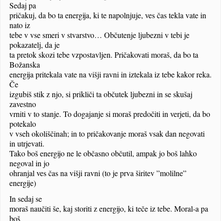
Sedaj pa
pričakuj, da bo ta energija, ki te napolnjuje, ves čas tekla vate in
nato iz
tebe v vse smeri v stvarstvo… Občutenje ljubezni v tebi je
pokazatelj, da je
ta pretok skozi tebe vzpostavljen. Pričakovati moraš, da bo ta
Božanska
energija pritekala vate na višji ravni in iztekala iz tebe kakor reka.
Če
izgubiš stik z njo, si prikliči ta občutek ljubezni in se skušaj
zavestno
vrniti v to stanje. To dogajanje si moraš predočiti in verjeti, da bo
potekalo
v vseh okoliščinah; in to pričakovanje moraš vsak dan negovati
in utrjevati.
Tako boš energijo ne le občasno občutil, ampak jo boš lahko
negoval in jo
ohranjal ves čas na višji ravni (to je prva širitev ”molilne”
energije)
In sedaj se
moraš naučiti še, kaj storiti z energijo, ki teče iz tebe. Moral-a pa
boš