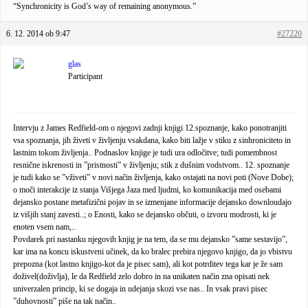
“Synchronicity is God’s way of remaining anonymous.”
6. 12. 2014 ob 9:47
#27220
glas
Participant
Intervju z James Redfield-om o njegovi zadnji knjigi 12.spoznanje, kako ponotranjiti
vsa spoznanja, jih živeti v življenju vsakdana, kako biti lažje v stiku z sinhroniciteto in
lastnim tokom življenja.. Podnaslov knjige je tudi ura odločitve; tudi pomembnost
resnične iskrenosti in ”pristnosti” v življenju; stik z dušnim vodstvom.. 12. spoznanje
je tudi kako se ”vživeti” v novi način življenja, kako ostajati na novi poti (Nove Dobe);
o moči interakcije iz stanja Višjega Jaza med ljudmi, ko komunikacija med osebami
dejansko postane metafizični pojav in se izmenjane informacije dejansko downloudajo
iz višjih stanj zavesti..; o Enosti, kako se dejansko občuti, o izvoru modrosti, ki je
enoten vsem nam,..
Povdarek pri nastanku njegovih knjig je na tem, da se mu dejansko ”same sestavijo”,
kar ima na koncu iskustveni učinek, da ko bralec prebira njegovo knjigo, da jo vbistvu
prepozna (kot lastno knjigo-kot da je pisec sam), ali kot potrditev tega kar je že sam
doživel(doživlja), le da Redfield zelo dobro in na unikaten način zna opisati nek
univerzalen princip, ki se dogaja in udejanja skozi vse nas.. In vsak pravi pisec
”duhovnosti” piše na tak način..