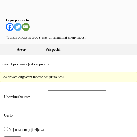
Lepo je če deliš
“Synchronicity is God’s way of remaining anonymous.”
Avtor
Prispevki
Prikaz 1 prispevka (od skupno 5)
Za objavo odgovora morate biti prijavljeni.
Uporabniško ime:
Geslo:
Naj ostanem prijavljen/a