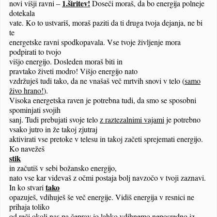
1.širitev!
novi višji ravni –
Doseči moraš, da bo energija polneje
dotekala
vate. Ko to ustvariš, moraš paziti da ti druga tvoja dejanja, ne bi
te
energetske ravni spodkopavala. Vse tvoje življenje mora
podpirati to tvojo
višjo energijo. Dosleden moraš
biti in
pravtako živeti modro!
Višjo energijo nato
vzdržuješ tudi tako, da ne vnašaš več mrtvih snovi v telo (
samo
živo hrano!
).
Visoka energetska raven je potrebna tudi, da smo se sposobni
spominjati svojih
sanj. Tudi prebujati svoje telo
z raztezalnimi vajami
je potrebno
vsako jutro in že takoj zjutraj
aktivirati vse pretoke v telesu in takoj začeti sprejemati energijo.
Ko navežeš
stik
in začutiš v sebi božansko energijo,
nato vse kar videvaš z očmi postaja bolj navzočo v tvoji zaznavi.
tako
In ko stvari
opazuješ, vdihuješ še več energije. Vidiš energija v resnici ne
prihaja toliko
od reči okoli nas pa čeprav jo lahko vdihnemo neposredno iz