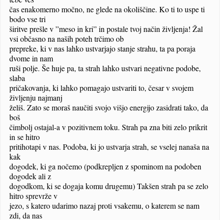
čas enakomerno močno, ne glede na okoliščine. Ko ti to uspe ti
bodo vse tri
širitve prešle v ”meso in kri” in postale tvoj način življenja!
Žal
vsi občasno na naših poteh trčimo ob
prepreke, ki v nas lahko ustvarjajo stanje strahu, ta pa poraja
dvome in nam
ruši polje. Še huje pa, ta strah lahko ustvari negativne podobe,
slaba
pričakovanja, ki lahko pomagajo ustvariti to, česar v svojem
življenju najmanj
želiš. Zato se moraš naučiti svojo višjo energijo zasidrati tako, da
boš
čimbolj ostajal-a v pozitivnem toku. Strah pa zna biti zelo prikrit
in se hitro
pritihotapi v nas. Podoba, ki jo ustvarja strah, se vselej nanaša na
kak
dogodek, ki ga nočemo (podkrepljen z spominom na podoben
dogodek ali z
dogodkom, ki se dogaja komu drugemu) Takšen strah pa se zelo
hitro sprevrže v
jezo, s katero udarimo nazaj proti vsakemu, o katerem se nam
zdi, da nas