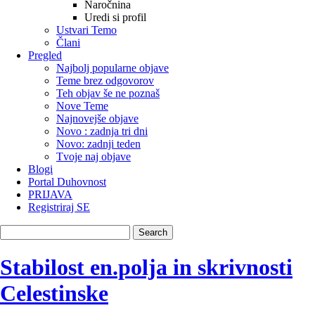
Naročnina
Uredi si profil
Ustvari Temo
Člani
Pregled
Najbolj popularne objave
Teme brez odgovorov
Teh objav še ne poznaš
Nove Teme
Najnovejše objave
Novo : zadnja tri dni
Novo: zadnji teden
Tvoje naj objave
Blogi
Portal Duhovnost
PRIJAVA
Registriraj SE
Stabilost en.polja in skrivnosti
Celestinske