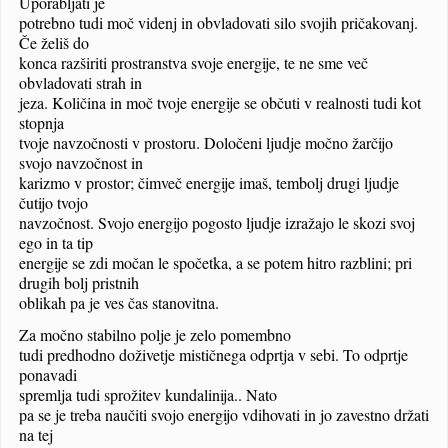
Uporabljati je
potrebno tudi moč videnj in obvladovati silo svojih pričakovanj.
Če želiš do
konca razširiti prostranstva svoje energije, te ne sme več
obvladovati strah in
jeza. Količina in moč tvoje energije se občuti v realnosti tudi kot
stopnja
tvoje navzočnosti v prostoru. Določeni ljudje močno žarčijo
svojo navzočnost in
karizmo v prostor; čimveč energije imaš, tembolj drugi ljudje
čutijo tvojo
navzočnost. Svojo energijo pogosto ljudje izražajo le skozi svoj
ego in ta tip
energije se zdi močan le spočetka, a se potem hitro razblini; pri
drugih bolj pristnih
oblikah pa je ves čas stanovitna.
Za močno stabilno polje je zelo pomembno
tudi predhodno doživetje mističnega odprtja v sebi. To odprtje
ponavadi
spremlja tudi sprožitev kundalinija..
Nato
pa se je treba naučiti svojo energijo vdihovati in jo zavestno držati
na tej