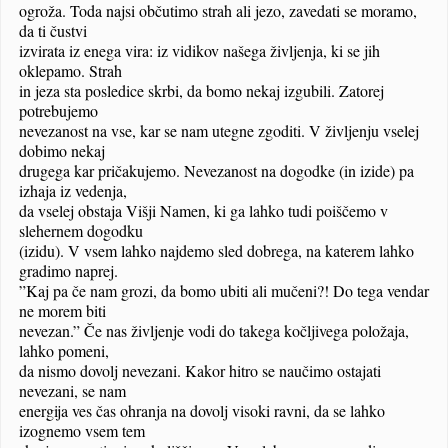
ogroža. Toda najsi občutimo strah ali jezo, zavedati se moramo,
da ti čustvi
izvirata iz enega vira: iz vidikov našega življenja, ki se jih
oklepamo. Strah
in jeza sta posledice skrbi, da bomo nekaj izgubili. Zatorej
potrebujemo
nevezanost na vse, kar se nam utegne zgoditi. V življenju vselej
dobimo nekaj
drugega kar pričakujemo. Nevezanost na dogodke (in izide) pa
izhaja iz vedenja,
da vselej obstaja Višji Namen, ki ga lahko tudi poiščemo v
slehernem dogodku
(izidu). V vsem lahko najdemo sled dobrega, na katerem lahko
gradimo naprej.
”Kaj pa če nam grozi, da bomo ubiti ali mučeni?! Do tega vendar
ne morem biti
nevezan.” Če nas življenje vodi do takega kočljivega položaja,
lahko pomeni,
da nismo dovolj nevezani. Kakor hitro se naučimo ostajati
nevezani, se nam
energija ves čas ohranja na dovolj visoki ravni, da se lahko
izognemo vsem tem