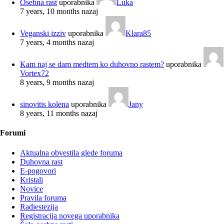
Osebna rast
uporabnika
Luka
7 years, 10 months nazaj
Veganski izziv
uporabnika
Klara85
7 years, 4 months nazaj
Kam naj se dam medtem ko duhovno rastem?
uporabnika
Vortex72
8 years, 9 months nazaj
sinovitis kolena
uporabnika
Jany
8 years, 11 months nazaj
Forumi
Aktualna obvestila glede foruma
Duhovna rast
E-pogovori
Kristali
Novice
Pravila foruma
Radiestezija
Registracija novega uporabnika