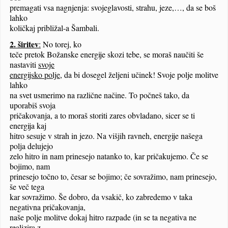
premagati vsa nagnjenja: svojeglavosti, strahu, jeze,…, da se boš
lahko
količkaj približal-a Šambali.
2. širitev
:
No torej, ko
teče pretok Božanske energije skozi tebe, se moraš naučiti še
nastaviti
svoje
energijsko polje
, da bi dosegel željeni učinek! Svoje polje molitve
lahko
na svet usmerimo na različne načine. To počneš tako, da
uporabiš svoja
pričakovanja, a to moraš storiti zares obvladano, sicer se ti
energija kaj
hitro sesuje v strah in jezo. Na višjih ravneh, energije našega
polja delujejo
zelo hitro in nam prinesejo natanko to, kar pričakujemo. Če se
bojimo, nam
prinesejo točno to, česar se bojimo; če sovražimo, nam prinesejo,
še več tega
kar sovražimo. Še dobro, da vsakič, ko zabredemo v taka
negativna pričakovanja,
naše polje molitve dokaj hitro razpade (in se ta negativa ne
realizira z