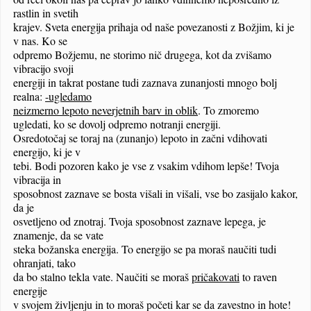
rastlin in svetih
krajev. Sveta energija prihaja od naše povezanosti z Božjim, ki je
v nas. Ko se
odpremo Božjemu, ne storimo nič drugega, kot da zvišamo
vibracijo svoji
energiji in takrat postane tudi zaznava zunanjosti mnogo bolj
realna:
-ugledamo
neizmerno lepoto neverjetnih barv in oblik
.
To zmoremo
ugledati, ko se dovolj odpremo notranji energiji.
Osredotočaj se toraj na (zunanjo) lepoto in začni vdihovati
energijo, ki je v
tebi. Bodi pozoren kako je vse z vsakim vdihom lepše! Tvoja
vibracija in
sposobnost zaznave se bosta višali in višali, vse bo zasijalo kakor,
da je
osvetljeno od znotraj. Tvoja sposobnost zaznave lepega, je
znamenje, da se vate
steka božanska energija. To energijo se pa moraš naučiti tudi
ohranjati, tako
da bo stalno tekla vate. Naučiti se moraš
pričakovati
to raven
energije
v svojem življenju in to moraš početi kar se da zavestno in hote!