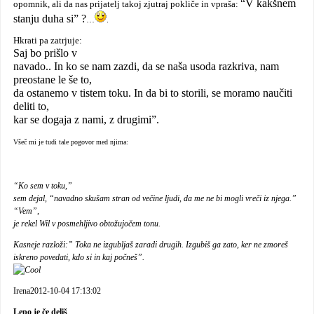
“V kakšnem
opomnik, ali da nas prijatelj takoj zjutraj pokliče in vpraša:
stanju duha si” ?
…
.
Hkrati pa zatrjuje:
Saj bo prišlo v
navado.. In ko se nam zazdi, da se naša usoda razkriva, nam
preostane le še to,
da ostanemo v tistem toku. In da bi to storili, se moramo naučiti
deliti to,
kar se dogaja z nami, z drugimi”.
Všeč mi je tudi tale pogovor med njima:
“Ko sem v toku,”
sem dejal, “navadno skušam stran od večine ljudi, da me ne bi mogli vreči iz njega.”
“Vem”,
je rekel Wil v posmehljivo obtožujočem tonu.
Kasneje razloži:” Toka ne izgubljaš zaradi drugih. Izgubiš ga zato, ker ne zmoreš
iskreno povedati, kdo si in kaj počneš”.
Irena2012-10-04 17:13:02
Lepo je če deliš