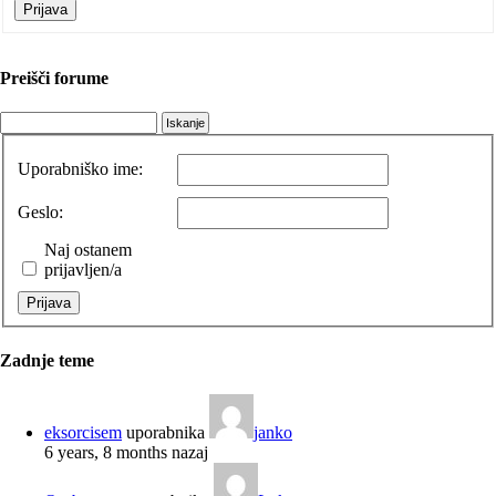
Prijava
Preišči forume
Uporabniško ime:
Geslo:
Naj ostanem
prijavljen/a
Prijava
Zadnje teme
eksorcisem
uporabnika
janko
6 years, 8 months nazaj