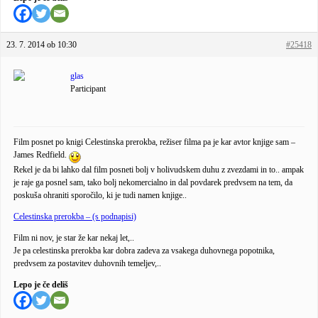
23. 7. 2014 ob 10:30
#25418
glas
Participant
Film posnet po knigi Celestinska prerokba, režiser filma pa je kar avtor knjige sam –
James Redfield.
Rekel je da bi lahko dal film posneti bolj v holivudskem duhu z zvezdami in to.. ampak
je raje ga posnel sam, tako bolj nekomercialno in dal povdarek predvsem na tem, da
poskuša ohraniti sporočilo, ki je tudi namen knjige..
Celestinska prerokba – (s podnapisi)
Film ni nov, je star že kar nekaj let,..
Je pa celestinska prerokba kar dobra zadeva za vsakega duhovnega popotnika,
predvsem za postavitev duhovnih temeljev,..
Lepo je če deliš