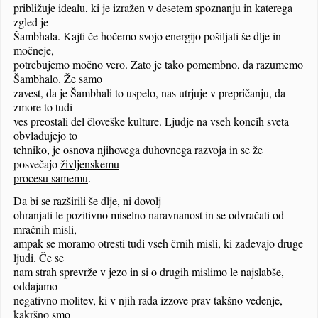
približuje idealu, ki je izražen v desetem spoznanju in katerega
zgled je
Šambhala. Kajti če hočemo svojo energijo pošiljati še dlje in
močneje,
potrebujemo močno vero. Zato je tako pomembno, da razumemo
Šambhalo. Že samo
zavest, da je Šambhali to uspelo, nas utrjuje v prepričanju, da
zmore to tudi
ves preostali del človeške kulture. Ljudje na vseh koncih sveta
obvladujejo to
tehniko, je osnova njihovega duhovnega razvoja in se že
posvečajo
življenskemu
procesu samemu
.
Da bi se razširili še dlje, ni dovolj
ohranjati le pozitivno miselno naravnanost in se odvračati od
mračnih misli,
ampak se moramo otresti tudi vseh črnih misli, ki zadevajo druge
ljudi. Če se
nam strah sprevrže v jezo in si o drugih mislimo le najslabše,
oddajamo
negativno molitev, ki v njih rada izzove prav takšno vedenje,
kakršno smo