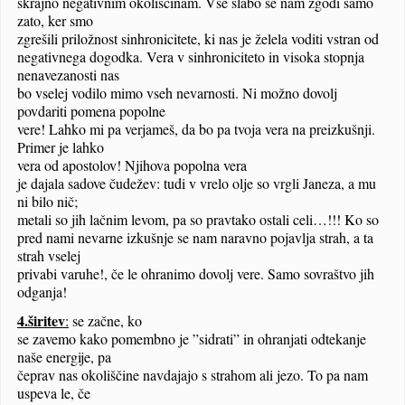
skrajno negativnim okoliščinam. Vse slabo se nam zgodi samo
zato, ker smo
zgrešili priložnost sinhronicitete, ki nas je želela voditi vstran od
negativnega dogodka. Vera v sinhroniciteto in visoka stopnja
nenavezanosti nas
bo vselej vodilo mimo vseh nevarnosti. Ni možno dovolj
povdariti pomena popolne
vere! Lahko mi pa verjameš, da bo pa tvoja vera na preizkušnji.
Primer je lahko
vera od apostolov! Njihova
popolna vera
je dajala sadove čudežev: tudi v vrelo olje so vrgli Janeza, a mu
ni bilo nič;
metali so jih lačnim levom, pa so pravtako ostali celi…!!!
Ko so
pred nami nevarne izkušnje se nam naravno pojavlja strah, a ta
strah vselej
privabi varuhe!, če le ohranimo dovolj vere. Samo sovraštvo jih
odganja!
4.širitev
:
se začne, ko
se zavemo kako pomembno je ”sidrati” in ohranjati odtekanje
naše energije, pa
čeprav nas okoliščine navdajajo s strahom ali jezo. To pa nam
uspeva le, če