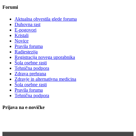
Forumi
Aktualna obvestila glede foruma
Duhovna rast
E-pogovori
Kristali
Novice
Pravila foruma
Radiestezija
Registracija novega uporabnika
Šola osebne rasti
Tehnična podpora
Zdrava prehrana
Zdravje in alternativna medicina
Šola osebne rasti
Pravila foruma
Tehnična podpora
Prijava na e-novičke