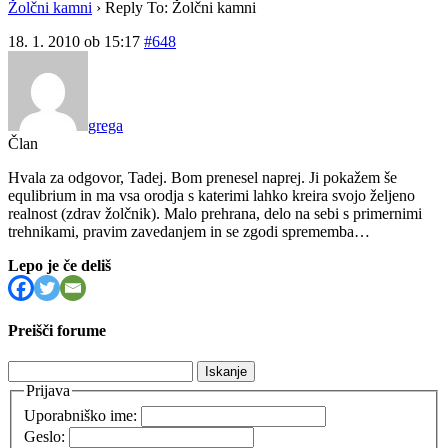
Žolčni kamni
›
Reply To: Žolčni kamni
18. 1. 2010 ob 15:17
#648
grega
Član
Hvala za odgovor, Tadej. Bom prenesel naprej. Ji pokažem še
equlibrium in ma vsa orodja s katerimi lahko kreira svojo željeno
realnost (zdrav žolčnik). Malo prehrana, delo na sebi s primernimi
trehnikami, pravim zavedanjem in se zgodi sprememba…
Lepo je če deliš
Preišči forume
Išči:
Prijava
Uporabniško ime:
Geslo: