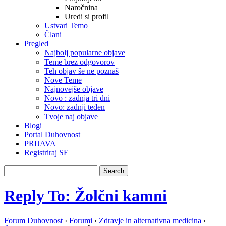
Naročnina
Uredi si profil
Ustvari Temo
Člani
Pregled
Najbolj popularne objave
Teme brez odgovorov
Teh objav še ne poznaš
Nove Teme
Najnovejše objave
Novo : zadnja tri dni
Novo: zadnji teden
Tvoje naj objave
Blogi
Portal Duhovnost
PRIJAVA
Registriraj SE
Reply To: Žolčni kamni
Forum Duhovnost
›
Forumi
›
Zdravje in alternativna medicina
›