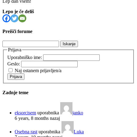
Lep dan vsem!
Lepo je če deliš
Preišči forume
Išči:
Prijava
Uporabniško ime:
Geslo:
Naj ostanem prijavljen/a
Prijava
Zadnje teme
eksorcisem
uporabnika
janko
6 years, 8 months nazaj
Osebna rast
uporabnika
Luka