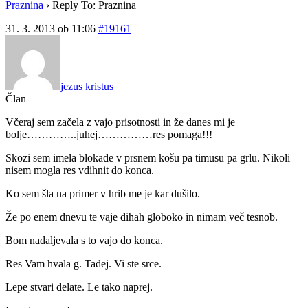
Praznina
›
Reply To: Praznina
31. 3. 2013 ob 11:06
#19161
jezus kristus
Član
Včeraj sem začela z vajo prisotnosti in že danes mi je
bolje…………..juhej……………res pomaga!!!
Skozi sem imela blokade v prsnem košu pa timusu pa grlu. Nikoli
nisem mogla res vdihnit do konca.
Ko sem šla na primer v hrib me je kar dušilo.
Že po enem dnevu te vaje dihah globoko in nimam več tesnob.
Bom nadaljevala s to vajo do konca.
Res Vam hvala g. Tadej. Vi ste srce.
Lepe stvari delate. Le tako naprej.