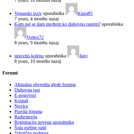
7 years, 10 months nazaj
Veganski izziv
uporabnika
Klara85
7 years, 4 months nazaj
Kam naj se dam medtem ko duhovno rastem?
uporabnika
Vortex72
8 years, 9 months nazaj
sinovitis kolena
uporabnika
Jany
8 years, 10 months nazaj
Forumi
Aktualna obvestila glede foruma
Duhovna rast
E-pogovori
Kristali
Novice
Pravila foruma
Radiestezija
Registracija novega uporabnika
Šola osebne rasti
Tehnična podpora