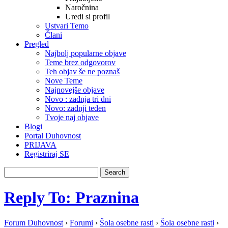
Naročnina
Uredi si profil
Ustvari Temo
Člani
Pregled
Najbolj popularne objave
Teme brez odgovorov
Teh objav še ne poznaš
Nove Teme
Najnovejše objave
Novo : zadnja tri dni
Novo: zadnji teden
Tvoje naj objave
Blogi
Portal Duhovnost
PRIJAVA
Registriraj SE
Reply To: Praznina
Forum Duhovnost
›
Forumi
›
Šola osebne rasti
›
Šola osebne rasti
›