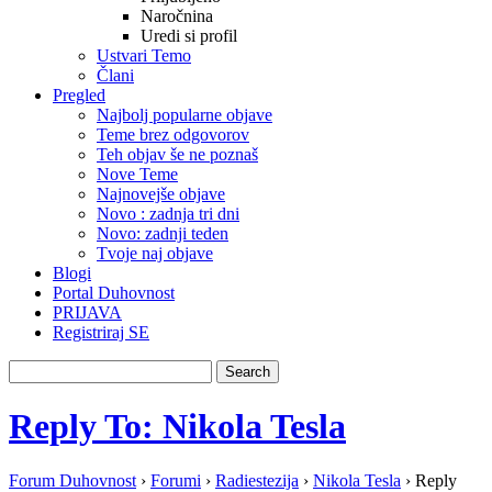
Naročnina
Uredi si profil
Ustvari Temo
Člani
Pregled
Najbolj popularne objave
Teme brez odgovorov
Teh objav še ne poznaš
Nove Teme
Najnovejše objave
Novo : zadnja tri dni
Novo: zadnji teden
Tvoje naj objave
Blogi
Portal Duhovnost
PRIJAVA
Registriraj SE
Reply To: Nikola Tesla
Forum Duhovnost
›
Forumi
›
Radiestezija
›
Nikola Tesla
›
Reply