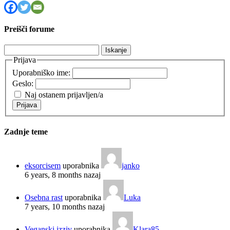
Preišči forume
Išči:
Prijava
Uporabniško ime:
Geslo:
Naj ostanem prijavljen/a
Prijava
Zadnje teme
eksorcisem
uporabnika
janko
6 years, 8 months nazaj
Osebna rast
uporabnika
Luka
7 years, 10 months nazaj
Veganski izziv
uporabnika
Klara85