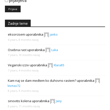
prijavljen/a
Prijava
Zadnje teme
eksorcisem
uporabnika
janko
6 years, 8 months nazaj
Osebna rast
uporabnika
Luka
7 years, 10 months nazaj
Veganski izziv
uporabnika
Klara85
7 years, 4 months nazaj
Kam naj se dam medtem ko duhovno rastem?
uporabnika
Vortex72
8 years, 9 months nazaj
sinovitis kolena
uporabnika
Jany
8 years, 11 months nazaj