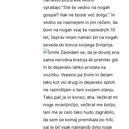
vprašajo:”Ste še vedno na nogah
gospa!? Itak ne boste več dolgo.” In
vedno se nasmejem in jim rečem, da
bom na nogah vsaj še naslednjih 10
let, čeprav imam namen bit na nogah
seveda do konca svojega življenja.
Zavedam se, da je dovolj ena
sama nerodna kretnja ali prehiter gib
in bi dejansko lahko pristala na
vozičku. Vseeno pa živim in delam
tako kot vsi drugi in dejansko sploh
ne razmišljam o tem svojem stanju.
Tako pač je in konec, aha. Večkrat mi
noge mravljinčijo, večkrat me bolijo,
lani me je celo tako hudo zagrabilo,
da sem se komaj premikala po hiši,
saj je bil vsak najmanjši dvig noge