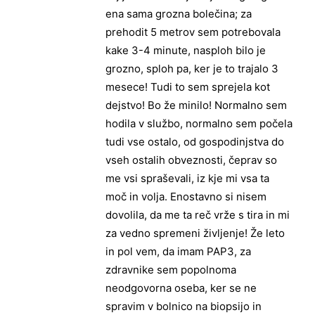
ena sama grozna bolečina; za
prehodit 5 metrov sem potrebovala
kake 3-4 minute, nasploh bilo je
grozno, sploh pa, ker je to trajalo 3
mesece! Tudi to sem sprejela kot
dejstvo! Bo že minilo! Normalno sem
hodila v službo, normalno sem počela
tudi vse ostalo, od gospodinjstva do
vseh ostalih obveznosti, čeprav so
me vsi spraševali, iz kje mi vsa ta
moč in volja. Enostavno si nisem
dovolila, da me ta reč vrže s tira in mi
za vedno spremeni življenje! Že leto
in pol vem, da imam PAP3, za
zdravnike sem popolnoma
neodgovorna oseba, ker se ne
spravim v bolnico na biopsijo in