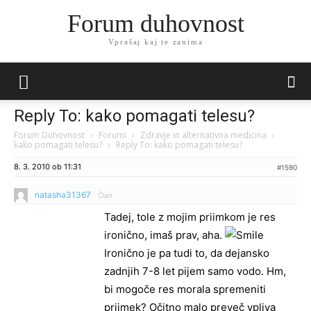
Forum duhovnost
Vprašaj kaj te zanima
Reply To: kako pomagati telesu?
Forum Duhovnost
›
Forumi
›
Zdravje in alternativna medicina
›
kako pomagati telesu?
›
Reply To: kako pomagati telesu?
8. 3. 2010 ob 11:31
#1590
natasha31367
Član
Tadej, tole z mojim priimkom je res
ironično, imaš prav, aha.
Ironično je pa tudi to, da dejansko
zadnjih 7-8 let pijem samo vodo. Hm,
bi mogoče res morala spremeniti
priimek? Očitno malo preveč vpliva