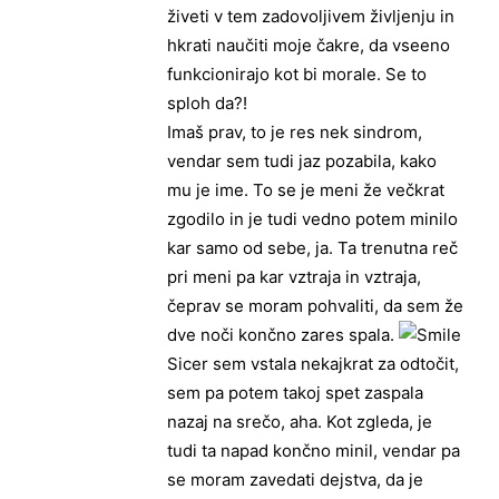
živeti v tem zadovoljivem življenju in
hkrati naučiti moje čakre, da vseeno
funkcionirajo kot bi morale. Se to
sploh da?!
Imaš prav, to je res nek sindrom,
vendar sem tudi jaz pozabila, kako
mu je ime. To se je meni že večkrat
zgodilo in je tudi vedno potem minilo
kar samo od sebe, ja. Ta trenutna reč
pri meni pa kar vztraja in vztraja,
čeprav se moram pohvaliti, da sem že
dve noči končno zares spala.
Sicer sem vstala nekajkrat za odtočit,
sem pa potem takoj spet zaspala
nazaj na srečo, aha. Kot zgleda, je
tudi ta napad končno minil, vendar pa
se moram zavedati dejstva, da je