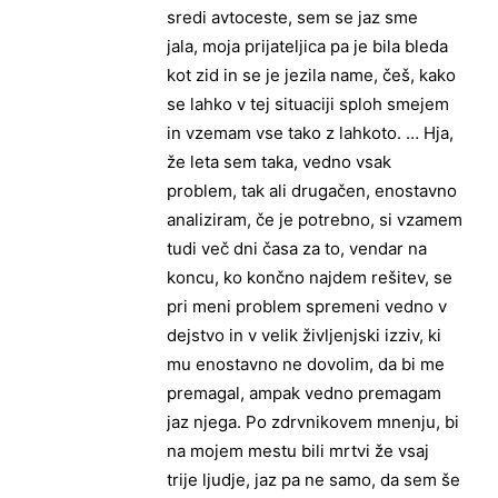
sredi avtoceste, sem se jaz sme
jala, moja prijateljica pa je bila bleda
kot zid in se je jezila name, češ, kako
se lahko v tej situaciji sploh smejem
in vzemam vse tako z lahkoto. … Hja,
že leta sem taka, vedno vsak
problem, tak ali drugačen, enostavno
analiziram, če je potrebno, si vzamem
tudi več dni časa za to, vendar na
koncu, ko končno najdem rešitev, se
pri meni problem spremeni vedno v
dejstvo in v velik življenjski izziv, ki
mu enostavno ne dovolim, da bi me
premagal, ampak vedno premagam
jaz njega. Po zdrvnikovem mnenju, bi
na mojem mestu bili mrtvi že vsaj
trije ljudje, jaz pa ne samo, da sem še