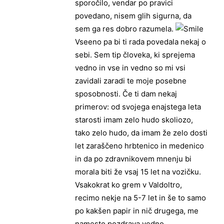
sporočilo, vendar po pravici
povedano, nisem glih sigurna, da
sem ga res dobro razumela.
Vseeno pa bi ti rada povedala nekaj o
sebi. Sem tip človeka, ki sprejema
vedno in vse in vedno so mi vsi
zavidali zaradi te moje posebne
sposobnosti. Če ti dam nekaj
primerov: od svojega enajstega leta
starosti imam zelo hudo skoliozo,
tako zelo hudo, da imam že zelo dosti
let zaraščeno hrbtenico in medenico
in da po zdravnikovem mnenju bi
morala biti že vsaj 15 let na vozičku.
Vsakokrat ko grem v Valdoltro,
recimo nekje na 5-7 let in še to samo
po kakšen papir in nič drugega, me
namesto pozdrava vedno