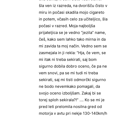
šla ven iz razreda, na dvorišču čisto v
miru in počasi skadila mojo cigareto
in potem, včasih celo za učiteljico, šla
počasi v razred. Moja najboljša
prijateljica se je vedno “jezila” name,
češ, kako sem lahko tako mirna in da
mi zavida ta moj način. Vedno sem se
zasmejala in ji rekla: “Hja, če vem, se
mi itak ni treba sekirati, saj bom
sigurno dobila dobro oceno, če pa ne
vem snovi, pa se mi tudi ni treba
sekirati, saj mi tisti odmorčki sigurno
ne bodo nevemkako pomagali, da
svojo oceno izboljšam. Zakaj bi se
torej sploh sekirala?!” …. Ko se mi je
pred leti prelomila nosilna gred od
motorja v avtu pri nekje 130-140km/h