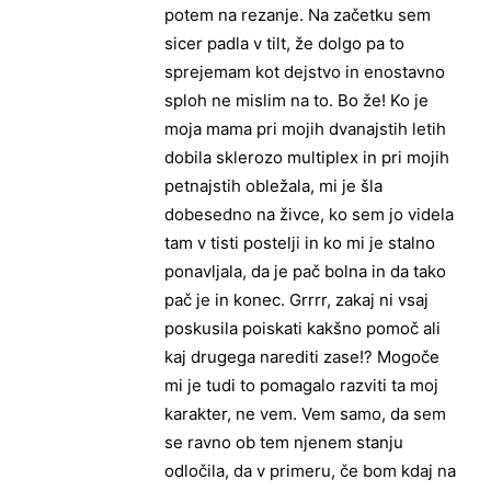
potem na rezanje. Na začetku sem
sicer padla v tilt, že dolgo pa to
sprejemam kot dejstvo in enostavno
sploh ne mislim na to. Bo že! Ko je
moja mama pri mojih dvanajstih letih
dobila sklerozo multiplex in pri mojih
petnajstih obležala, mi je šla
dobesedno na živce, ko sem jo videla
tam v tisti postelji in ko mi je stalno
ponavljala, da je pač bolna in da tako
pač je in konec. Grrrr, zakaj ni vsaj
poskusila poiskati kakšno pomoč ali
kaj drugega narediti zase!? Mogoče
mi je tudi to pomagalo razviti ta moj
karakter, ne vem. Vem samo, da sem
se ravno ob tem njenem stanju
odločila, da v primeru, če bom kdaj na