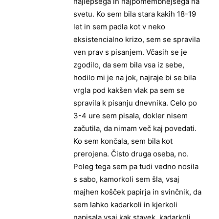
najlepšega in najpomembnejšega na
svetu. Ko sem bila stara kakih 18-19
let in sem padla kot v neko
eksistencialno krizo, sem se spravila
ven prav s pisanjem. Včasih se je
zgodilo, da sem bila vsa iz sebe,
hodilo mi je na jok, najraje bi se bila
vrgla pod kakšen vlak pa sem se
spravila k pisanju dnevnika. Celo po
3-4 ure sem pisala, dokler nisem
začutila, da nimam več kaj povedati.
Ko sem končala, sem bila kot
prerojena. Čisto druga oseba, no.
Poleg tega sem pa tudi vedno nosila
s sabo, kamorkoli sem šla, vsaj
majhen košček papirja in svinčnik, da
sem lahko kadarkoli in kjerkoli
napisala vsaj kak stavek, kadarkoli