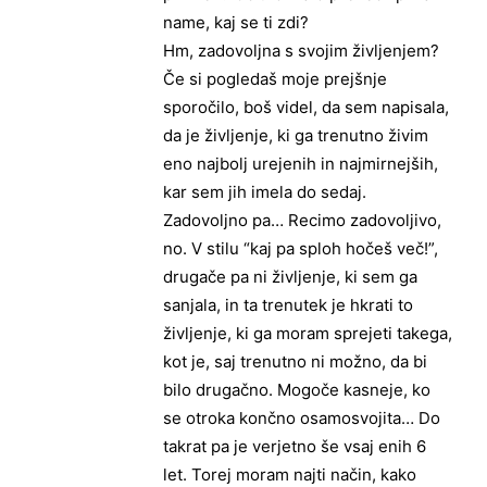
name, kaj se ti zdi?
Hm, zadovoljna s svojim življenjem?
Če si pogledaš moje prejšnje
sporočilo, boš videl, da sem napisala,
da je življenje, ki ga trenutno živim
eno najbolj urejenih in najmirnejših,
kar sem jih imela do sedaj.
Zadovoljno pa… Recimo zadovoljivo,
no. V stilu “kaj pa sploh hočeš več!”,
drugače pa ni življenje, ki sem ga
sanjala, in ta trenutek je hkrati to
življenje, ki ga moram sprejeti takega,
kot je, saj trenutno ni možno, da bi
bilo drugačno. Mogoče kasneje, ko
se otroka končno osamosvojita… Do
takrat pa je verjetno še vsaj enih 6
let. Torej moram najti način, kako