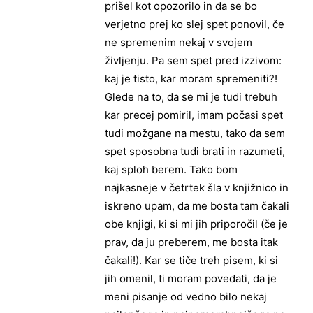
prišel kot opozorilo in da se bo
verjetno prej ko slej spet ponovil, če
ne spremenim nekaj v svojem
življenju. Pa sem spet pred izzivom:
kaj je tisto, kar moram spremeniti?!
Glede na to, da se mi je tudi trebuh
kar precej pomiril, imam počasi spet
tudi možgane na mestu, tako da sem
spet sposobna tudi brati in razumeti,
kaj sploh berem. Tako bom
najkasneje v četrtek šla v knjižnico in
iskreno upam, da me bosta tam čakali
obe knjigi, ki si mi jih priporočil (če je
prav, da ju preberem, me bosta itak
čakali!). Kar se tiče treh pisem, ki si
jih omenil, ti moram povedati, da je
meni pisanje od vedno bilo nekaj