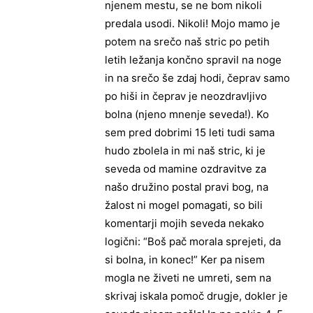
njenem mestu, se ne bom nikoli
predala usodi. Nikoli! Mojo mamo je
potem na srečo naš stric po petih
letih ležanja končno spravil na noge
in na srečo še zdaj hodi, čeprav samo
po hiši in čeprav je neozdravljivo
bolna (njeno mnenje seveda!). Ko
sem pred dobrimi 15 leti tudi sama
hudo zbolela in mi naš stric, ki je
seveda od mamine ozdravitve za
našo družino postal pravi bog, na
žalost ni mogel pomagati, so bili
komentarji mojih seveda nekako
logični: “Boš pač morala sprejeti, da
si bolna, in konec!” Ker pa nisem
mogla ne živeti ne umreti, sem na
skrivaj iskala pomoč drugje, dokler je