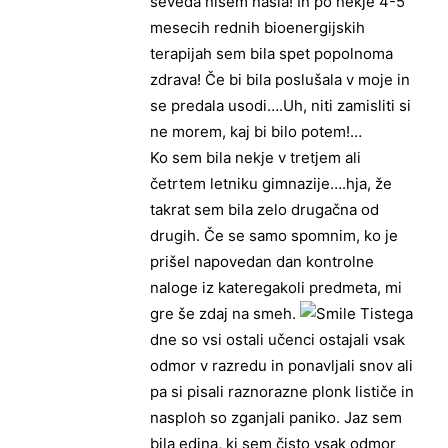
seveda nisem našla! In po nekje 4-5
mesecih rednih bioenergijskih
terapijah sem bila spet popolnoma
zdrava! Če bi bila poslušala v moje in
se predala usodi….Uh, niti zamisliti si
ne morem, kaj bi bilo potem!…
Ko sem bila nekje v tretjem ali
četrtem letniku gimnazije….hja, že
takrat sem bila zelo drugačna od
drugih. Če se samo spomnim, ko je
prišel napovedan dan kontrolne
naloge iz kateregakoli predmeta, mi
gre še zdaj na smeh.
Tistega
dne so vsi ostali učenci ostajali vsak
odmor v razredu in ponavljali snov ali
pa si pisali raznorazne plonk lističe in
nasploh so zganjali paniko. Jaz sem
bila edina, ki sem čisto vsak odmor