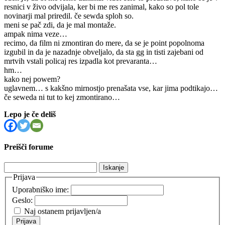
resnici v živo odvijala, ker bi me res zanimal, kako so pol tole
novinarji mal priredil. če sewda sploh so.
meni se pač zdi, da je mal montaže.
ampak nima veze…
recimo, da film ni zmontiran do mere, da se je point popolnoma
izgubil in da je nazadnje obveljalo, da sta gg in tisti zajebani od
mrtvih vstali policaj res izpadla kot prevaranta…
hm…
kako nej powem?
uglavnem… s kakšno mirnostjo prenašata vse, kar jima podtikajo…
če seweda ni tut to kej zmontirano…
Lepo je če deliš
Preišči forume
Išči:
Prijava
Uporabniško ime:
Geslo:
Naj ostanem prijavljen/a
Prijava