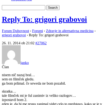
Reply To: grigori grabovoi
Forum Duhovnost
›
Forumi
›
Zdravje in alternativna medicina
›
grigori grabovoi
›
Reply To: grigori grabovoi
26. 11. 2014 ob 21:02
#27062
janko
Član
nisem nič nazaj bral…
sem en filmček gledu.
ga bom prlimal. če seweda ne bom pozabil.
skratka…
tale filmček mi je ful zanimiv iz veliko razlogov…
izpostavil bom 2.
eden je, da bi me resno zanimal videt celo to predstavo, kako se je v