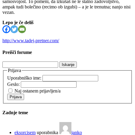
samosvojost. To pomeni, da izkušaš ne le stalno zadovoljstvo,
ampak tudi bolečino (recimo ob izgubi) – a je le trenutna; nanjo nisi
vezan.
Lepo je če deliš
http://www.tadej-pretner.com/
Preišči forume
Išči:
Prijava
Uporabniško ime:
Geslo:
Naj ostanem prijavljen/a
Prijava
Zadnje teme
eksorcisem
uporabnika
janko