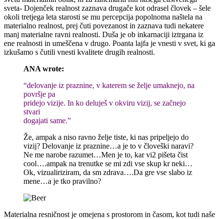
sveta- Dojenček realnost zaznava drugače kot odrasel človek – šele
okoli tretjega leta starosti se mu percepcija popolnoma naštela na
materialno realnost, prej čuti povezanost in zaznava tudi nekatere
manj materialne ravni realnosti. Duša je ob inkarnaciji iztrgana iz
ene realnosti in umeščena v drugo. Poanta lajfa je vnesti v svet, ki ga
izkušamo s čutili vnesti kvalitete drugih realnosti.
ANA wrote:
“delovanje iz praznine, v katerem se želje umaknejo, na
površje pa
pridejo vizije. In ko deluješ v okviru vizij, se začnejo
stvari
dogajati same.”
Že, ampak a niso ravno želje tiste, ki nas pripeljejo do
vizij? Delovanje iz praznine…a je to v človeški naravi?
Ne me narobe razumet…Men je to, kar vi2 pišeta čist
cool….ampak na trenutke se mi zdi vse skup kr neki…
Ok, vizualiriziram, da sm zdrava….Da gre vse slabo iz
mene…a je tko pravilno?
Materialna resničnost je omejena s prostorom in časom, kot tudi naše