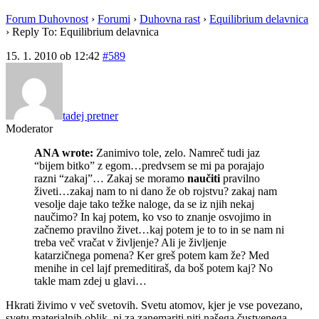
Forum Duhovnost
›
Forumi
›
Duhovna rast
›
Equilibrium delavnica
›
Reply To: Equilibrium delavnica
15. 1. 2010 ob 12:42
#589
tadej pretner
Moderator
ANA wrote:
Zanimivo tole, zelo. Namreč tudi jaz
“bijem bitko” z egom…predvsem se mi pa porajajo
razni “zakaj”… Zakaj se moramo
naučiti
pravilno
živeti…zakaj nam to ni dano že ob rojstvu? zakaj nam
vesolje daje tako težke naloge, da se iz njih nekaj
naučimo? In kaj potem, ko vso to znanje osvojimo in
začnemo pravilno živet…kaj potem je to to in se nam ni
treba več vračat v življenje? Ali je življenje
katarzičnega pomena? Ker greš potem kam že? Med
menihe in cel lajf premeditiraš, da boš potem kaj? No
takle mam zdej u glavi…
Hkrati živimo v več svetovih. Svetu atomov, kjer je vse povezano,
svetu materialnih oblik, ni za zanemariti niti našega čustvenega