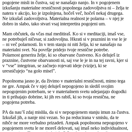
pogojene misli in čustva, saj se nanašajo nanjo. In v pogojenem
izkušanju materialne resničnosti popolnega zadovoljstva ni – želja te
natera v akcijo, ko je izpolnjena, hočeš več, hočeš nekaj drugega.
Ne izkušaš zadovoljstva. Materialna realnost je polarna – v njej je
dobro in slabo, tako stvari vsaj interpretira pogojeni um.
Mam občutek, da včas mal meditiraš. Ko si v meditaciji, imaš vse,
ne potrebuješ ničesar, si zadovoljna. Hkrati si v praznini in vse le je
– ni več polarnosti. In v tem stanju ni niti želja, ki se nanašajo na
materialni svet. Na površje pridejo tvoje resnične potrebe.
Polarnost generira želje, ki so obarvane čustveno. Ko deluješ iz
praznine, čustvene obarvanosti ni, saj vse le je in na tej ravni, kjer si
v “vse” integriran, se začnejo rojevati ideje (vizije), ki se
uresničujejo “na golo misel”.
Popolnoma jasno je, da živimo v materialni resničnosti, mimo tega
ne gre. Ampak če v njej deluješ nepogojeno in slediš svojim
nepogojenim potrebam, se v materialnem svetu udejanjajo dogodki
in ti prihajajo dobrine, ki jih res rabiš, ki so tvoja resnična, ne
pogojena potreba.
PA da nau’š zdaj mislila, da si v nepogojenem stanju imun za čustva.
Izkušaš jih, a nanje nisi vezan. So pa reducirana v smislu, da te
nihče ne more verbalno prizadeti. Ampak popolnoma nepogojeno v
pogojenem svetu le ne moreš delovati, saj imaš neko individualnost,