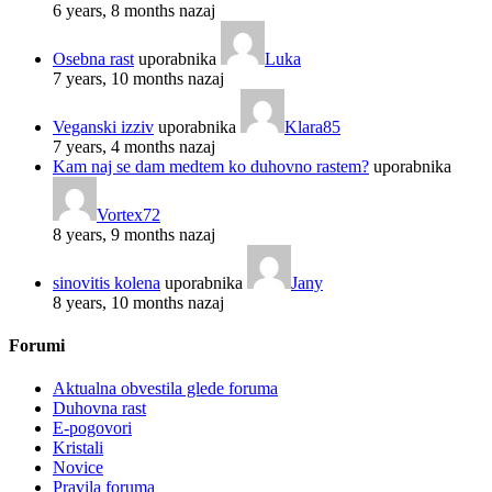
6 years, 8 months nazaj
Osebna rast
uporabnika
Luka
7 years, 10 months nazaj
Veganski izziv
uporabnika
Klara85
7 years, 4 months nazaj
Kam naj se dam medtem ko duhovno rastem?
uporabnika
Vortex72
8 years, 9 months nazaj
sinovitis kolena
uporabnika
Jany
8 years, 10 months nazaj
Forumi
Aktualna obvestila glede foruma
Duhovna rast
E-pogovori
Kristali
Novice
Pravila foruma