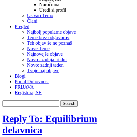
Naročnina
Uredi si profil
Ustvari Temo
Člani
Pregled
Najbolj popularne objave
Teme brez odgovorov
Teh objav še ne poznaš
Nove Teme
Najnovejše objave
Novo : zadnja tri dni
Novo: zadnji teden
Tvoje naj objave
Blogi
Portal Duhovnost
PRIJAVA
Registriraj SE
Reply To: Equilibrium
delavnica