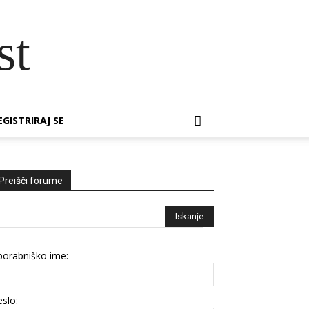
st
EGISTRIRAJ SE
Preišči forume
porabniško ime:
slo: