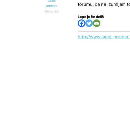
tadej
forumu, da ne izumljam t
pretner
Moderator
Lepo je če deliš
http://www.tadej-pretner