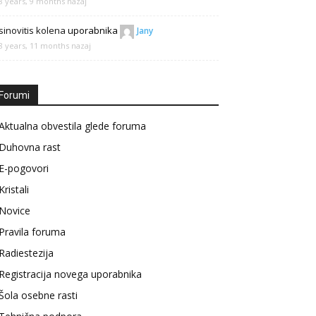
8 years, 9 months nazaj
sinovitis kolena
uporabnika
Jany
8 years, 11 months nazaj
Forumi
Aktualna obvestila glede foruma
Duhovna rast
E-pogovori
Kristali
Novice
Pravila foruma
Radiestezija
Registracija novega uporabnika
Šola osebne rasti