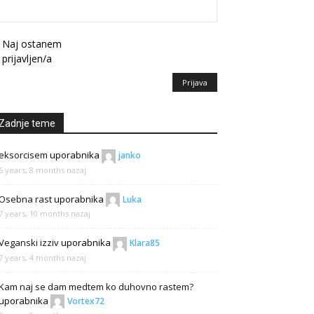
Naj ostanem
prijavljen/a
Prijava
Zadnje teme
eksorcisem
uporabnika
janko
6 years, 8 months nazaj
Osebna rast
uporabnika
Luka
7 years, 10 months nazaj
Veganski izziv
uporabnika
Klara85
7 years, 4 months nazaj
Kam naj se dam medtem ko duhovno rastem?
uporabnika
Vortex72