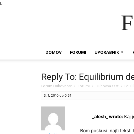
F
DOMOV
FORUMI
UPORABNIK
Reply To: Equilibrium d
Forum Duhovnost
›
Forumi
›
Duhovna rast
›
Equil
3. 1. 2010 ob 0:51
_alesh_ wrote:
Kaj j
Bom poskusil najti tekst,