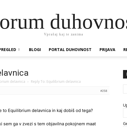
orum duhovno
Vprašaj kaj te zanima
PREGLED
BLOGI
PORTAL DUHOVNOST
PRIJAVA
R
elavnica
ibrium delavnica
›
Reply To: Equilibrium delavnica
#258
U
e to Equilibrium delavnica in kaj dobiš od tega?
Ge
 ki sem ga v zvezi s tem objavilna pokojnem maat