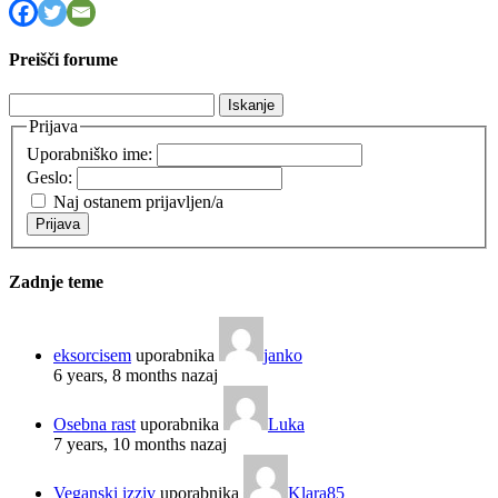
Preišči forume
Išči:
Prijava
Uporabniško ime:
Geslo:
Naj ostanem prijavljen/a
Prijava
Zadnje teme
eksorcisem
uporabnika
janko
6 years, 8 months nazaj
Osebna rast
uporabnika
Luka
7 years, 10 months nazaj
Veganski izziv
uporabnika
Klara85