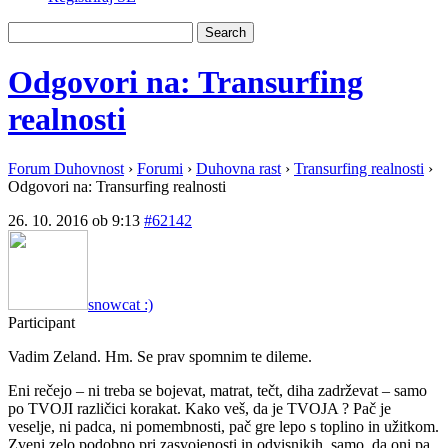
Odgovori na: Transurfing
realnosti
Forum Duhovnost
›
Forumi
›
Duhovna rast
›
Transurfing realnosti
›
Odgovori na: Transurfing realnosti
26. 10. 2016 ob 9:13
#62142
snowcat :)
Participant
Vadim Zeland. Hm. Se prav spomnim te dileme.
Eni rečejo – ni treba se bojevat, matrat, tečt, diha zadrževat – samo
po TVOJI različici korakat. Kako veš, da je TVOJA ? Pač je
veselje, ni padca, ni pomembnosti, pač gre lepo s toplino in užitkom.
Zveni zelo podobno pri zasvojenosti in odvisnikih, samo, da oni pa