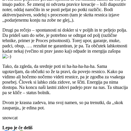
imajo padce. Še zmeraj ni odvzeta pravice kreacije – loži diapozitiv
noter, oddaj naročilo in se pusti peljat po potki različic. Bodi
aktiven/pasiven, sodeluj s procesom (tam je skrita resnica izjave
,,podarjenemu konju na zobe ne glej,,).
Drugi pa rečejo – spontanosti ni dokler si v poljih in te peljejo polja.
Da prideš sam do sebe, je potrebno se odtrgat od polj (različne
tehnike, primer je Proces prisotnosti). Torej upor, garanje, muke,
padci, obup, …. rezultat ne garantiran, je pa. Ta občutek lahkotnosti
kadar nekaj (večino ni prav jasno kaj) odpade in energija zašopa
Tako, da zgleda, da srednje poti ni ha-ha-ha-ha-ha. Sama
ugotavljam, da občutki so že ta pravi, da povejo resnico. Kako pa
vidimo ali hočemo nočemo videti resnice, pa je zgodba za vsakega
posebej. Človek si lahko zida zidove, se ščiti. Energija pa nima
dostopa. Na koncu naši lastni zidovi padejo prav na nas. Ta situacija
pa se kliče – status bolnik.
Dvom je krasna zadeva, ima svoj namen, so pa trenutki, da ,,skok
zaupanja,, je edina pot.
snowcat
Lepo je če deliš