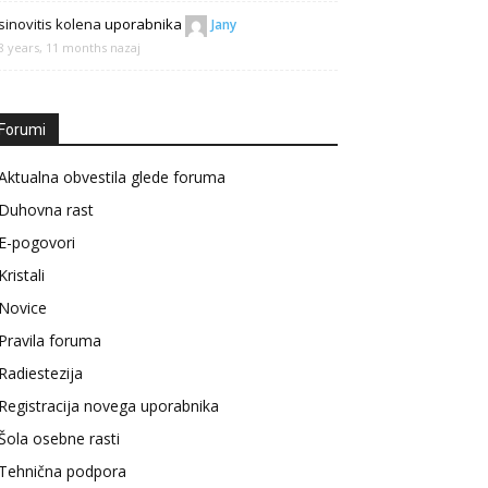
sinovitis kolena
uporabnika
Jany
8 years, 11 months nazaj
Forumi
Aktualna obvestila glede foruma
Duhovna rast
E-pogovori
Kristali
Novice
Pravila foruma
Radiestezija
Registracija novega uporabnika
Šola osebne rasti
Tehnična podpora