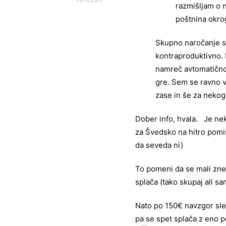
Participant
razmišljam o n
poštnina okro
Skupno naročanje s c
kontraproduktivno. 
namreč avtomatično 
gre. Sem se ravno v
zase in še za nekog
Dober info, hvala. Je nek
za Švedsko na hitro pomis
da seveda ni)
To pomeni da se mali znes
splača (tako skupaj ali s
Nato po 150€ navzgor sle
pa se spet splača z eno po