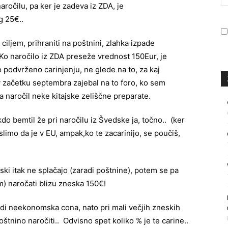
aročilu, pa ker je zadeva iz ZDA, je
g 25€..
iljem, prihraniti na poštnini, zlahka izpade
Ko naročilo iz ZDA preseže vrednost 150Eur, je
podvrženo carinjenju, ne glede na to, za kaj
 začetku septembra zajebal na to foro, ko sem
a naročil neke kitajske zeliščne preparate.
do bemtil že pri naročilu iz Švedske ja, točno.. (ker
limo da je v EU, ampak,ko te zacarinijo, se poučiš,
ki itak ne splačajo (zaradi poštnine), potem se pa
am) naročati blizu zneska 150€!
di neekonomska cona, nato pri mali večjih zneskih
štnino naročiti.. Odvisno spet koliko % je te carine..