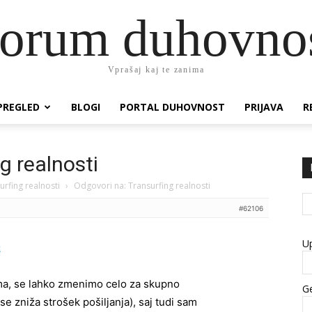
orum duhovno
Vprašaj kaj te zanima
PREGLED
BLOGI
PORTAL DUHOVNOST
PRIJAVA
R
g realnosti
urfing realnosti
›
Odgovori na: Transurfing realnosti
#62106
U
:
a, se lahko zmenimo celo za skupno
Ge
se zniža strošek pošiljanja), saj tudi sam