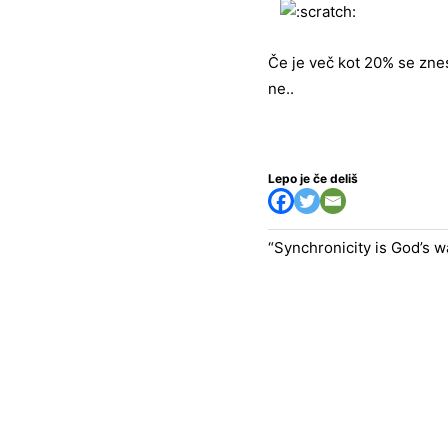
Če je več kot 20% se znes
ne..
Lepo je če deliš
“Synchronicity is God’s 