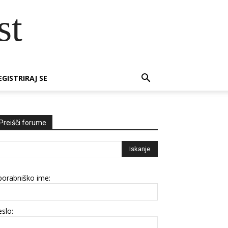
st
EGISTRIRAJ SE
Preišči forume
porabniško ime:
slo: