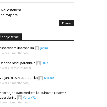
Naj ostanem
prijavljen/a
Prijava
Zadnje teme
eksorcisem
uporabnika
janko
6 years, 8 months nazaj
Osebna rast
uporabnika
Luka
7 years, 10 months nazaj
Veganski izziv
uporabnika
Klara85
7 years, 4 months nazaj
Kam naj se dam medtem ko duhovno rastem?
uporabnika
Vortex72
8 years, 9 months nazaj