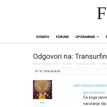
F
DOMOV
FORUMI
UPORABNIK
Odgovori na: Transurfin
Forum Duhovnost
›
Forumi
›
Duhovna rast
›
Trans
15. 10. 2016 ob 8:55
tadej pretner je napisal/a
glas je napisal/a:
Če koga zanim
glas
naročanje (da 