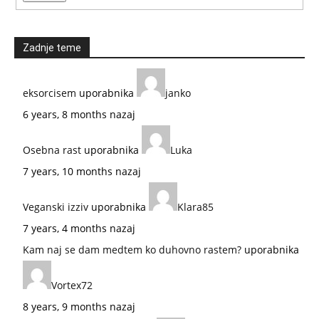
Zadnje teme
eksorcisem
uporabnika
janko
6 years, 8 months nazaj
Osebna rast
uporabnika
Luka
7 years, 10 months nazaj
Veganski izziv
uporabnika
Klara85
7 years, 4 months nazaj
Kam naj se dam medtem ko duhovno rastem?
uporabnika
Vortex72
8 years, 9 months nazaj