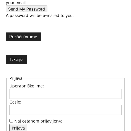
your email
A password will be e-mailed to you.
Preišči forume
Išči:
Prijava
Uporabniško ime:
Geslo:
Naj ostanem prijavljen/a
Prijava