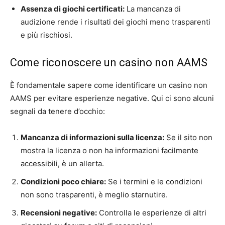
Assenza di giochi certificati:
La mancanza di
audizione rende i risultati dei giochi meno trasparenti
e più rischiosi.
Come riconoscere un casino non AAMS
È fondamentale sapere come identificare un casino non
AAMS per evitare esperienze negative. Qui ci sono alcuni
segnali da tenere d’occhio:
Mancanza di informazioni sulla licenza:
Se il sito non
mostra la licenza o non ha informazioni facilmente
accessibili, è un allerta.
Condizioni poco chiare:
Se i termini e le condizioni
non sono trasparenti, è meglio starnutire.
Recensioni negative:
Controlla le esperienze di altri