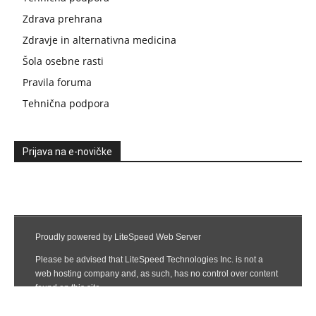
Zdrava prehrana
Zdravje in alternativna medicina
Šola osebne rasti
Pravila foruma
Tehnična podpora
Prijava na e-novičke