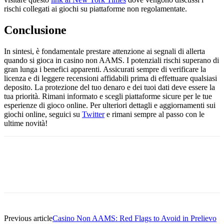
rischi collegati ai giochi su piattaforme non regolamentate.
Conclusione
In sintesi, è fondamentale prestare attenzione ai segnali di allerta
quando si gioca in casino non AAMS. I potenziali rischi superano di
gran lunga i benefici apparenti. Assicurati sempre di verificare la
licenza e di leggere recensioni affidabili prima di effettuare qualsiasi
deposito. La protezione del tuo denaro e dei tuoi dati deve essere la
tua priorità. Rimani informato e scegli piattaforme sicure per le tue
esperienze di gioco online. Per ulteriori dettagli e aggiornamenti sui
giochi online, seguici su
Twitter
e rimani sempre al passo con le
ultime novità!
Previous article
Casino Non AAMS: Red Flags to Avoid in Prelievo