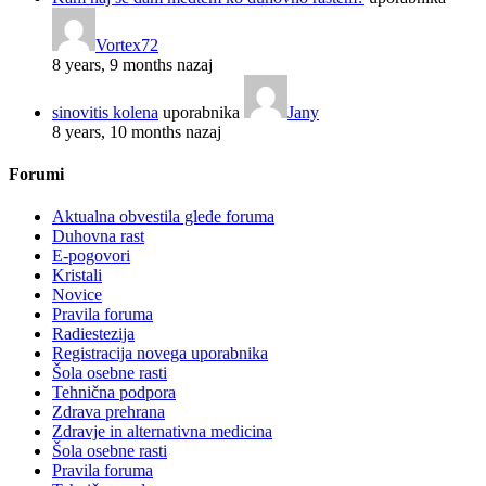
Vortex72
8 years, 9 months nazaj
sinovitis kolena
uporabnika
Jany
8 years, 10 months nazaj
Forumi
Aktualna obvestila glede foruma
Duhovna rast
E-pogovori
Kristali
Novice
Pravila foruma
Radiestezija
Registracija novega uporabnika
Šola osebne rasti
Tehnična podpora
Zdrava prehrana
Zdravje in alternativna medicina
Šola osebne rasti
Pravila foruma