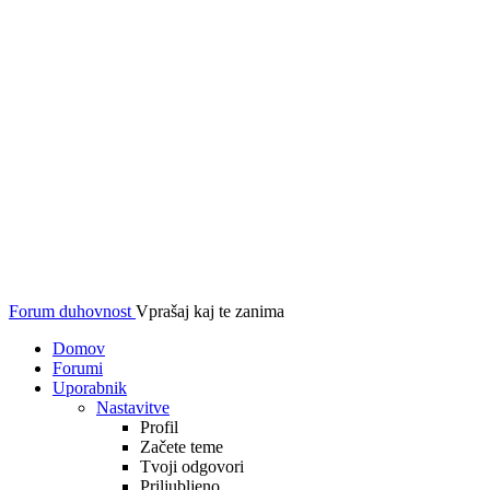
Forum duhovnost
Vprašaj kaj te zanima
Domov
Forumi
Uporabnik
Nastavitve
Profil
Začete teme
Tvoji odgovori
Priljubljeno