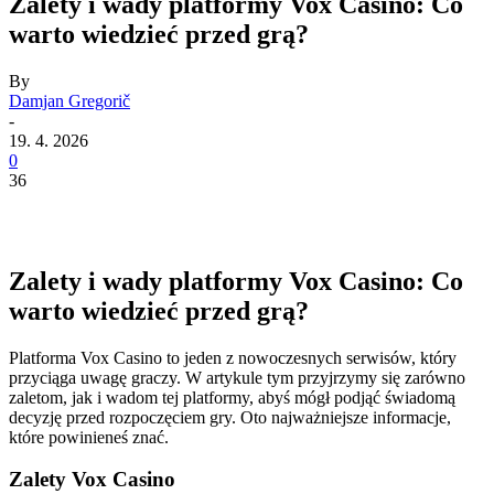
Zalety i wady platformy Vox Casino: Co
warto wiedzieć przed grą?
By
Damjan Gregorič
-
19. 4. 2026
0
36
Zalety i wady platformy Vox Casino: Co
warto wiedzieć przed grą?
Platforma Vox Casino to jeden z nowoczesnych serwisów, który
przyciąga uwagę graczy. W artykule tym przyjrzymy się zarówno
zaletom, jak i wadom tej platformy, abyś mógł podjąć świadomą
decyzję przed rozpoczęciem gry. Oto najważniejsze informacje,
które powinieneś znać.
Zalety Vox Casino