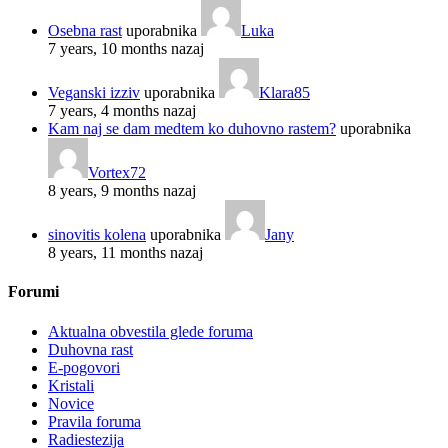
Osebna rast
uporabnika
Luka
7 years, 10 months nazaj
Veganski izziv
uporabnika
Klara85
7 years, 4 months nazaj
Kam naj se dam medtem ko duhovno rastem?
uporabnika
Vortex72
8 years, 9 months nazaj
sinovitis kolena
uporabnika
Jany
8 years, 11 months nazaj
Forumi
Aktualna obvestila glede foruma
Duhovna rast
E-pogovori
Kristali
Novice
Pravila foruma
Radiestezija