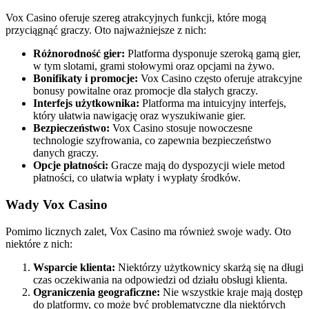
Vox Casino oferuje szereg atrakcyjnych funkcji, które mogą
przyciągnąć graczy. Oto najważniejsze z nich:
Różnorodność gier:
Platforma dysponuje szeroką gamą gier,
w tym slotami, grami stołowymi oraz opcjami na żywo.
Bonifikaty i promocje:
Vox Casino często oferuje atrakcyjne
bonusy powitalne oraz promocje dla stałych graczy.
Interfejs użytkownika:
Platforma ma intuicyjny interfejs,
który ułatwia nawigację oraz wyszukiwanie gier.
Bezpieczeństwo:
Vox Casino stosuje nowoczesne
technologie szyfrowania, co zapewnia bezpieczeństwo
danych graczy.
Opcje płatności:
Gracze mają do dyspozycji wiele metod
płatności, co ułatwia wpłaty i wypłaty środków.
Wady Vox Casino
Pomimo licznych zalet, Vox Casino ma również swoje wady. Oto
niektóre z nich:
Wsparcie klienta:
Niektórzy użytkownicy skarżą się na długi
czas oczekiwania na odpowiedzi od działu obsługi klienta.
Ograniczenia geograficzne:
Nie wszystkie kraje mają dostęp
do platformy, co może być problematyczne dla niektórych