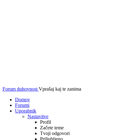
Forum duhovnost
Vprašaj kaj te zanima
Domov
Forumi
Uporabnik
Nastavitve
Profil
Začete teme
Tvoji odgovori
Priljubljeno