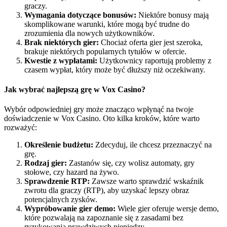
graczy.
Wymagania dotyczące bonusów:
Niektóre bonusy mają
skomplikowane warunki, które mogą być trudne do
zrozumienia dla nowych użytkowników.
Brak niektórych gier:
Chociaż oferta gier jest szeroka,
brakuje niektórych popularnych tytułów w ofercie.
Kwestie z wypłatami:
Użytkownicy raportują problemy z
czasem wypłat, który może być dłuższy niż oczekiwany.
Jak wybrać najlepszą grę w Vox Casino?
Wybór odpowiedniej gry może znacząco wpłynąć na twoje
doświadczenie w Vox Casino. Oto kilka kroków, które warto
rozważyć:
Określenie budżetu:
Zdecyduj, ile chcesz przeznaczyć na
grę.
Rodzaj gier:
Zastanów się, czy wolisz automaty, gry
stołowe, czy hazard na żywo.
Sprawdzenie RTP:
Zawsze warto sprawdzić wskaźnik
zwrotu dla graczy (RTP), aby uzyskać lepszy obraz
potencjalnych zysków.
Wypróbowanie gier demo:
Wiele gier oferuje wersje demo,
które pozwalają na zapoznanie się z zasadami bez
ryzykowania prawdziwych pieniędzy.