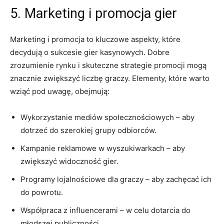
5. Marketing i promocja gier
Marketing i promocja to kluczowe aspekty, które
decydują o sukcesie gier kasynowych. Dobre
zrozumienie rynku i skuteczne strategie promocji mogą
znacznie zwiększyć liczbę graczy. Elementy, które warto
wziąć pod uwagę, obejmują:
Wykorzystanie mediów społecznościowych – aby
dotrzeć do szerokiej grupy odbiorców.
Kampanie reklamowe w wyszukiwarkach – aby
zwiększyć widoczność gier.
Programy lojalnościowe dla graczy – aby zachęcać ich
do powrotu.
Współpraca z influencerami – w celu dotarcia do
młodszej publiczności.