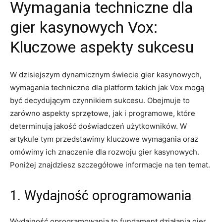
Wymagania techniczne dla
gier kasynowych Vox:
Kluczowe aspekty sukcesu
W dzisiejszym dynamicznym świecie gier kasynowych,
wymagania techniczne dla platform takich jak Vox mogą
być decydującym czynnikiem sukcesu. Obejmuje to
zarówno aspekty sprzętowe, jak i programowe, które
determinują jakość doświadczeń użytkowników. W
artykule tym przedstawimy kluczowe wymagania oraz
omówimy ich znaczenie dla rozwoju gier kasynowych.
Poniżej znajdziesz szczegółowe informacje na ten temat.
1. Wydajność oprogramowania
Wydajność oprogramowania to fundament działania gier