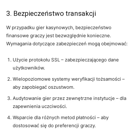
3. Bezpieczeństwo transakcji
W przypadku gier kasynowych, bezpieczeństwo
finansowe graczy jest bezwzględnie konieczne.
Wymagania dotyczące zabezpieczeń mogą obejmować:
Użycie protokołu SSL – zabezpieczającego dane
użytkowników.
Wielopoziomowe systemy weryfikacji tożsamości –
aby zapobiegać oszustwom.
Audytowanie gier przez zewnętrzne instytucje – dla
zapewnienia uczciwości.
Wsparcie dla różnych metod płatności – aby
dostosować się do preferencji graczy.