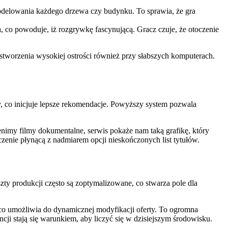
odelowania każdego drzewa czy budynku. To sprawia, że gra
 co powoduje, iż rozgrywkę fascynującą. Gracz czuje, że otoczenie
tworzenia wysokiej ostrości również przy słabszych komputerach.
y, co inicjuje lepsze rekomendacje. Powyższy system pozwala
cenimy filmy dokumentalne, serwis pokaże nam taką grafikę, który
ęczenie płynącą z nadmiarem opcji nieskończonych list tytułów.
zty produkcji często są zoptymalizowane, co stwarza pole dla
 co umożliwia do dynamicznej modyfikacji oferty. To ogromna
ji stają się warunkiem, aby liczyć się w dzisiejszym środowisku.