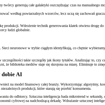
y twórcy generują całe galaktyki oszczędzając czas na manualnego m
onować według powtarzalnych wzorców, lecz uczą się zachowań gracza,
 produkcji. Wdrożenie technik generowania klatek otwiera drogę do s
rcy ludzi globalnie.
 Sieci neuronowe w trybie ciągłym identyfikują, co chętnie wybieram
 szczególności takie szczegóły jak ikony tytułów. Analizując to, czy 
yni, że biblioteka mediów staje się skrojona na miarę. Eliminuje to zm
 dobie AI
 również na model finansowy całej branży. Wykorzystując algorytmy, kos
ezależnych produkcji, które starają się przebić konsumenta.
waniu do odbiorcy. Sztuczna inteligencja bada mikrotrend w sekundę,
onomii cyfrowej na nadchodzącą dekadę. Wdrażanie sztucznej inteligenc