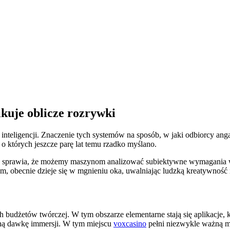
ikuje oblicze rozrywki
 inteligencji. Znaczenie tych systemów na sposób, w jaki odbiorcy an
 których jeszcze parę lat temu rzadko myślano.
 sprawia, że możemy maszynom analizować subiektywne wymagania w za
m, obecnie dzieje się w mgnieniu oka, uwalniając ludzką kreatywność
udżetów twórczej. W tym obszarze elementarne stają się aplikacje, k
ną dawkę immersji. W tym miejscu
voxcasino
pełni niezwykle ważną mis