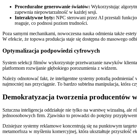
Proceduralne generowanie światów:
Wykorzystując algorytm
zapewnia niepowtarzalność w każdej sesji.
Interaktywne byty:
NPC sterowani przez AI przestali funkcj
reaguje, co podnosi poziom trudności.
Poza samymi mechanikami, nowoczesna nauka odmienia także estetykę
W efekcie, że topowa produkcja staje się dostępna do masowego odbio
Optymalizacja podpowiedzi cyfrowych
System selekcji filmów wykorzystuje przetwarzanie nawyków klienta.
platformom rozwijanie głębokiego porozumienia z widzem.
Należy odnotować fakt, że inteligentne systemy potrafią podmieniać w
najmocniej nas przyciągnie. To bardzo subtelna manipulacja, która cz
Demokratyzacja tworzenia producentów w
Sztuczna inteligencja oddziałuje nie tylko na warstwę wizualną, ale
jednoosobowych firm. Zjawisko to prowadzi do potężny przypływem ni
Dzisiejsze systemy reklamowe koncentrują się na punktowym targeto
metamorfoza w myśleniu komercyjnej, która ukształtuje przyszłość ek