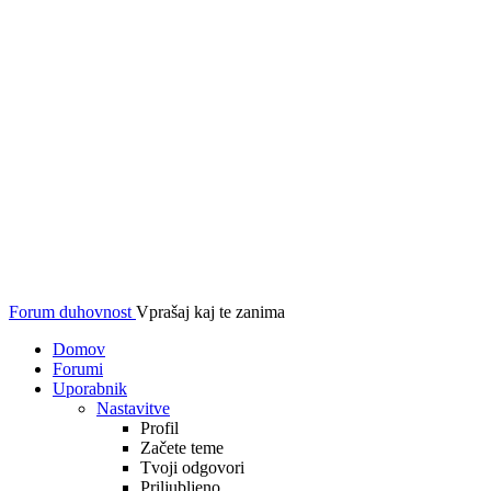
Forum duhovnost
Vprašaj kaj te zanima
Domov
Forumi
Uporabnik
Nastavitve
Profil
Začete teme
Tvoji odgovori
Priljubljeno