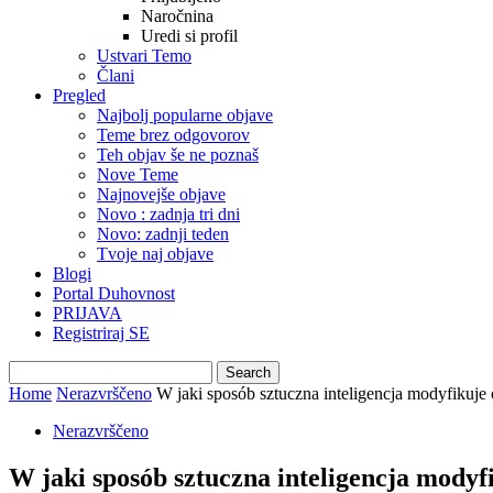
Naročnina
Uredi si profil
Ustvari Temo
Člani
Pregled
Najbolj popularne objave
Teme brez odgovorov
Teh objav še ne poznaš
Nove Teme
Najnovejše objave
Novo : zadnja tri dni
Novo: zadnji teden
Tvoje naj objave
Blogi
Portal Duhovnost
PRIJAVA
Registriraj SE
Home
Nerazvrščeno
W jaki sposób sztuczna inteligencja modyfikuje 
Nerazvrščeno
W jaki sposób sztuczna inteligencja modyf