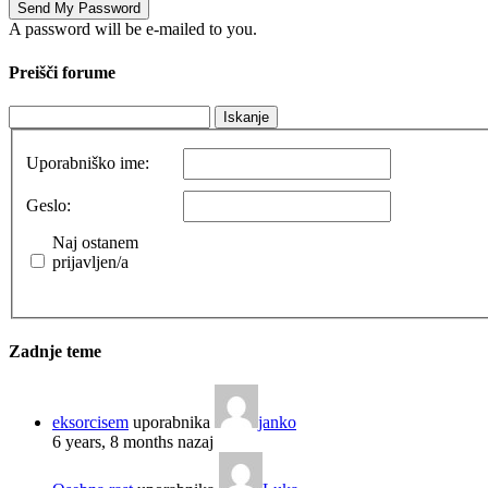
A password will be e-mailed to you.
Preišči forume
Uporabniško ime:
Geslo:
Naj ostanem
prijavljen/a
Zadnje teme
eksorcisem
uporabnika
janko
6 years, 8 months nazaj