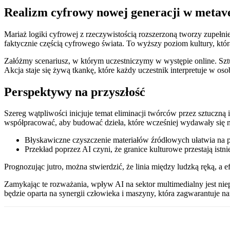
Realizm cyfrowy nowej generacji w meta
Mariaż logiki cyfrowej z rzeczywistością rozszerzoną tworzy zupełnie
faktycznie częścią cyfrowego świata. To wyższy poziom kultury, któ
Załóżmy scenariusz, w którym uczestniczymy w występie online. Szt
Akcja staje się żywą tkankę, które każdy uczestnik interpretuje w oso
Perspektywy na przyszłość
Szereg wątpliwości inicjuje temat eliminacji twórców przez sztuczną
współpracować, aby budować dzieła, które wcześniej wydawały się 
Błyskawiczne czyszczenie materiałów źródłowych ułatwia na 
Przekład poprzez AI czyni, że granice kulturowe przestają istni
Prognozując jutro, można stwierdzić, że linia między ludzką ręką, a e
Zamykając te rozważania, wpływ AI na sektor multimedialny jest ni
będzie oparta na synergii człowieka i maszyny, która zagwarantuje 