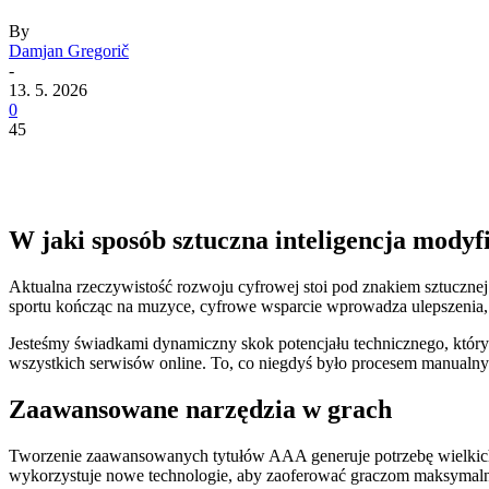
By
Damjan Gregorič
-
13. 5. 2026
0
45
W jaki sposób sztuczna inteligencja modyf
Aktualna rzeczywistość rozwoju cyfrowej stoi pod znakiem sztucznej
sportu kończąc na muzyce, cyfrowe wsparcie wprowadza ulepszenia, o
Jesteśmy świadkami dynamiczny skok potencjału technicznego, który
wszystkich serwisów online. To, co niegdyś było procesem manualny
Zaawansowane narzędzia w grach
Tworzenie zaawansowanych tytułów AAA generuje potrzebę wielkich b
wykorzystuje nowe technologie, aby zaoferować graczom maksymal