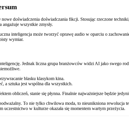
versum
 nowe doświadczenia doświadczania fikcji. Stosując rzeczone techniki, 
ra angażuje wszystkie zmysły.
uczna inteligencja może tworzyć oprawę audio w oparciu o zachowanie 
bisty wymiar.
 inteligencję. Jednak liczna grupa branżowców widzi AI jako swego ro
niemożliwe.
przywracanie blasku klasykom kina.
eć, a sztuka jest wspólna dla wszystkich.
fektem obliczeń, stanie się płynna. Finalnie najważniejsze będzie jedyn
epodważalny. To nie tylko chwilowa moda, to nieunikniona rewolucja
nam uczestnictwo w kulturze okazała się momentem wartym przeżycia.