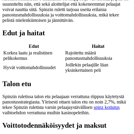
suunniteltu niin, että sekä aloittelijat että kokeneemmat pelaajat
voivat nauttia siitä. Spinzin ruletti tarjoaa useita erilaisia
panostusmahdollisuuksia ja voittomahdollisuuksia, mikä tekee
pelistä mielenkiintoisen ja jännittävän.
Edut ja haitat
Edut
Haitat
Korkea laatu ja realistinen
Rajoitettu määrä
pelikokemus
panostusmahdollisuuksia
Joillekin pelaajille liian
Hyvät voittomahdollisuudet
yksinkertainen peli
Talon etu
Spinzin ruletissa talon etu pelaajaan verrattuna riippuu käytetystä
panostusstrategiasta. Yleisesti ottaen talon etu on noin 2,7%, mikä
tekee Spinzin ruletista varsin pelaajaystävällisen
spinz kotiutus
vaihtoehdon verrattuna muihin kasinopeleihin.
Voittotodennäköisyydet ja maksut