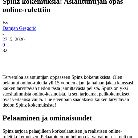
Spinz kokemuksia: Asiantuntijan opas
online-rulettiin
By
Damjan Gregorič
-
27. 5. 2026
0
32
Tervetuloa asiantuntijan oppaaseen Spinz kokemuksista. Olen
pelannut online-rulettia yli 15 vuoden ajan, ja haluan jakaa kanssasi
kaiken tarvittavan tiedon tästä jännittävästä pelistä. Spinz on yksi
suosituimmista online-kasinoista, ja sen tarjoamat pelikokemukset
ovat vertaansa vailla. Lue eteenpäin saadaksesi kaiken tarvittavan
tiedon Spinz kokemuksista!
Pelaaminen ja ominaisuudet
Spinz tarjoaa pelaajilleen korkealaatuisen ja realistisen online-
rulettikokemuksen. Pelaaminen on helppoa ja vaivatonta, ja peli on