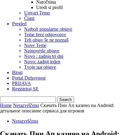
Naročnina
Uredi si profil
Ustvari Temo
Člani
Pregled
Najbolj popularne objave
Teme brez odgovorov
Teh objav še ne poznaš
Nove Teme
Najnovejše objave
Novo : zadnja tri dni
Novo: zadnji teden
Tvoje naj objave
Blogi
Portal Duhovnost
PRIJAVA
Registriraj SE
Home
Nerazvrščeno
Скачать Пин Ап казино на Android:
детальное описание сервиса для игроков
Nerazvrščeno
Скачать Пин Ап казино на Android: