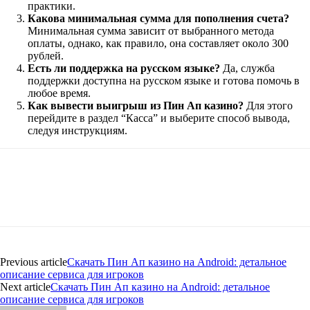
практики.
Какова минимальная сумма для пополнения счета?
Минимальная сумма зависит от выбранного метода
оплаты, однако, как правило, она составляет около 300
рублей.
Есть ли поддержка на русском языке?
Да, служба
поддержки доступна на русском языке и готова помочь в
любое время.
Как вывести выигрыш из Пин Ап казино?
Для этого
перейдите в раздел “Касса” и выберите способ вывода,
следуя инструкциям.
Previous article
Скачать Пин Ап казино на Android: детальное
описание сервиса для игроков
Next article
Скачать Пин Ап казино на Android: детальное
описание сервиса для игроков