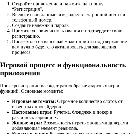
Откройте приложение и нажмите на кнопку
“Регистрация”.
Введите свои данные: имя, адрес электронной почты и
телефонный номер.
Создайте надежный пароль.
Примите условия использования и подтвердите свою
регистрацию.
После этого на ваш email может прийти подтверждение —
вам нужно будет его активировать для завершения
процесса.
Игровой процесс и функциональность
приложения
После регистрации вас ждет разнообразие азартных игр и
функций. Основные моменты:
Игровые автоматы:
Огромное количество слотов от
известных провайдеров.
Настольные игры:
Рулетка, блэкджек и покер в
различных вариациях.
Живые игры:
Возможность играть с живыми дилерами,
добавляющая элемент реализма.
Бонусы и акции:
Регулярные предложения для лояльных