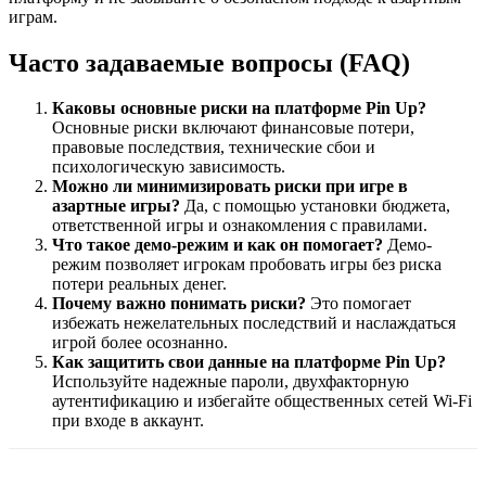
играм.
Часто задаваемые вопросы (FAQ)
Каковы основные риски на платформе Pin Up?
Основные риски включают финансовые потери,
правовые последствия, технические сбои и
психологическую зависимость.
Можно ли минимизировать риски при игре в
азартные игры?
Да, с помощью установки бюджета,
ответственной игры и ознакомления с правилами.
Что такое демо-режим и как он помогает?
Демо-
режим позволяет игрокам пробовать игры без риска
потери реальных денег.
Почему важно понимать риски?
Это помогает
избежать нежелательных последствий и наслаждаться
игрой более осознанно.
Как защитить свои данные на платформе Pin Up?
Используйте надежные пароли, двухфакторную
аутентификацию и избегайте общественных сетей Wi-Fi
при входе в аккаунт.