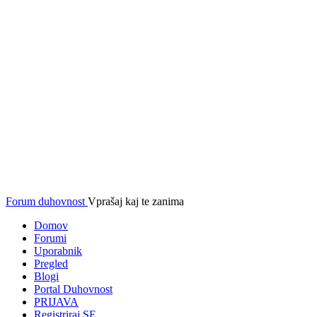
Forum duhovnost
Vprašaj kaj te zanima
Domov
Forumi
Uporabnik
Pregled
Blogi
Portal Duhovnost
PRIJAVA
Registriraj SE