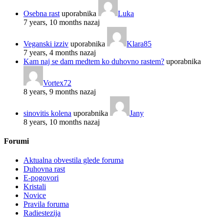
Osebna rast
uporabnika
Luka
7 years, 10 months nazaj
Veganski izziv
uporabnika
Klara85
7 years, 4 months nazaj
Kam naj se dam medtem ko duhovno rastem?
uporabnika
Vortex72
8 years, 9 months nazaj
sinovitis kolena
uporabnika
Jany
8 years, 10 months nazaj
Forumi
Aktualna obvestila glede foruma
Duhovna rast
E-pogovori
Kristali
Novice
Pravila foruma
Radiestezija