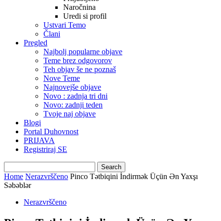
Naročnina
Uredi si profil
Ustvari Temo
Člani
Pregled
Najbolj popularne objave
Teme brez odgovorov
Teh objav še ne poznaš
Nove Teme
Najnovejše objave
Novo : zadnja tri dni
Novo: zadnji teden
Tvoje naj objave
Blogi
Portal Duhovnost
PRIJAVA
Registriraj SE
Home
Nerazvrščeno
Pinco Tətbiqini İndirmək Üçün Ən Yaxşı
Səbəblər
Nerazvrščeno