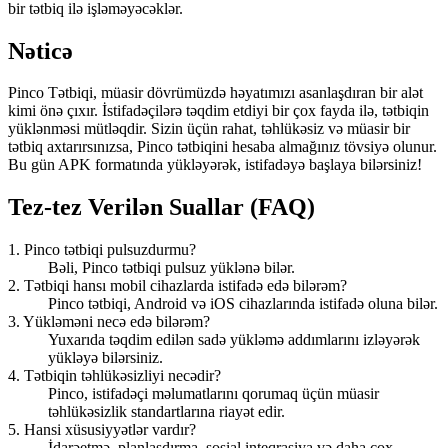
bir tətbiq ilə işləməyəcəklər.
Nəticə
Pinco Tətbiqi, müasir dövrümüzdə həyatımızı asanlaşdıran bir alət
kimi önə çıxır. İstifadəçilərə təqdim etdiyi bir çox fayda ilə, tətbiqin
yüklənməsi mütləqdir. Sizin üçün rahat, təhlükəsiz və müasir bir
tətbiq axtarırsınızsa, Pinco tətbiqini hesaba almağınız tövsiyə olunur.
Bu gün APK formatında yükləyərək, istifadəyə başlaya bilərsiniz!
Tez-tez Verilən Suallar (FAQ)
1. Pinco tətbiqi pulsuzdurmu?
Bəli, Pinco tətbiqi pulsuz yüklənə bilər.
2. Tətbiqi hansı mobil cihazlarda istifadə edə bilərəm?
Pinco tətbiqi, Android və iOS cihazlarında istifadə oluna bilər.
3. Yükləməni necə edə bilərəm?
Yuxarıda təqdim edilən sadə yükləmə addımlarını izləyərək
yükləyə bilərsiniz.
4. Tətbiqin təhlükəsizliyi necədir?
Pinco, istifadəçi məlumatlarını qorumaq üçün müasir
təhlükəsizlik standartlarına riayət edir.
5. Hansi xüsusiyyətlər vardır?
İdarəetmə, planlaşdırma, sosial inteqrasiya və daha çox