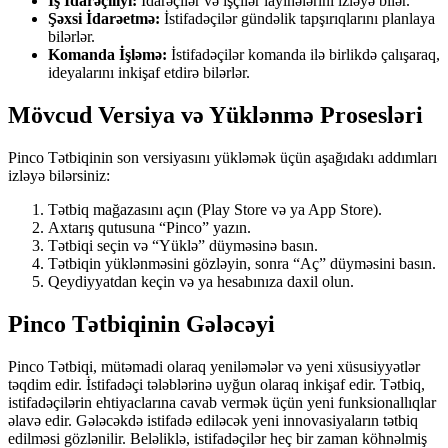
İş İdarəçiliyi:
İdarəçilər və işçilər layihələrini izləyə bilər.
Şəxsi İdarəetmə:
İstifadəçilər gündəlik tapşırıqlarını planlaya
bilərlər.
Komanda İşləmə:
İstifadəçilər komanda ilə birlikdə çalışaraq,
ideyalarını inkişaf etdirə bilərlər.
Mövcud Versiya və Yüklənmə Prosesləri
Pinco Tətbiqinin son versiyasını yükləmək üçün aşağıdakı addımları
izləyə bilərsiniz:
Tətbiq mağazasını açın (Play Store və ya App Store).
Axtarış qutusuna “Pinco” yazın.
Tətbiqi seçin və “Yüklə” düyməsinə basın.
Tətbiqin yüklənməsini gözləyin, sonra “Aç” düyməsini basın.
Qeydiyyatdan keçin və ya hesabınıza daxil olun.
Pinco Tətbiqinin Gələcəyi
Pinco Tətbiqi, mütəmadi olaraq yeniləmələr və yeni xüsusiyyətlər
təqdim edir. İstifadəçi tələblərinə uyğun olaraq inkişaf edir. Tətbiq,
istifadəçilərin ehtiyaclarına cavab vermək üçün yeni funksionallıqlar
əlavə edir. Gələcəkdə istifadə ediləcək yeni innovasiyaların tətbiq
edilməsi gözlənilir. Beləliklə, istifadəçilər heç bir zaman köhnəlmiş