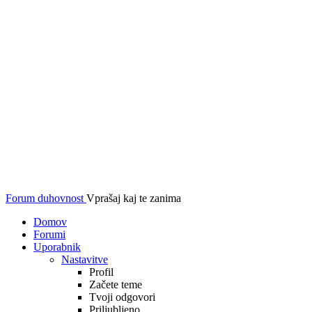
Forum duhovnost
Vprašaj kaj te zanima
Domov
Forumi
Uporabnik
Nastavitve
Profil
Začete teme
Tvoji odgovori
Priljubljeno