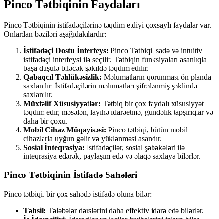
Pinco Tətbiqinin Faydaları
Pinco Tətbiqinin istifadəçilərinə təqdim etdiyi çoxsaylı faydalar var.
Onlardan bəziləri aşağıdakılardır:
İstifadəçi Dostu İnterfeys:
Pinco Tətbiqi, sadə və intuitiv
istifadəçi interfeysi ilə seçilir. Tətbiqin funksiyaları asanlıqla
başa düşülə biləcək şəkildə təqdim edilir.
Qabaqcıl Təhlükəsizlik:
Məlumatların qorunması ön planda
saxlanılır. İstifadəçilərin məlumatları şifrələnmiş şəklində
saxlanılır.
Müxtəlif Xüsusiyyətlər:
Tətbiq bir çox faydalı xüsusiyyət
təqdim edir, məsələn, layihə idarəetmə, gündəlik tapşırıqlar və
daha bir çoxu.
Mobil Cihaz Müqayisəsi:
Pinco tətbiqi, bütün mobil
cihazlarla uyğun gəlir və yüklənməsi asandır.
Sosial İnteqrasiya:
İstifadəçilər, sosial şəbəkələri ilə
inteqrasiya edərək, paylaşım edə və əlaqə saxlaya bilərlər.
Pinco Tətbiqinin İstifadə Sahələri
Pinco tətbiqi, bir çox sahədə istifadə oluna bilər:
Təhsil:
Tələbələr dərslərini daha effektiv idarə edə bilərlər.