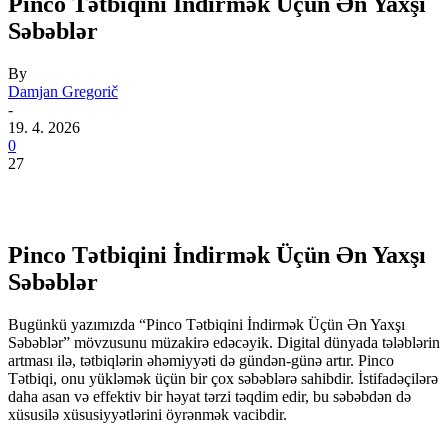
Pinco Tətbiqini İndirmək Üçün Ən Yaxşı
Səbəblər
By
Damjan Gregorič
-
19. 4. 2026
0
27
Pinco Tətbiqini İndirmək Üçün Ən Yaxşı
Səbəblər
Bugünkü yazımızda “Pinco Tətbiqini İndirmək Üçün Ən Yaxşı
Səbəblər” mövzusunu müzakirə edəcəyik. Digital dünyada tələblərin
artması ilə, tətbiqlərin əhəmiyyəti də gündən-günə artır. Pinco
Tətbiqi, onu yükləmək üçün bir çox səbəblərə sahibdir. İstifadəçilərə
daha asan və effektiv bir həyat tərzi təqdim edir, bu səbəbdən də
xüsusilə xüsusiyyətlərini öyrənmək vacibdir.