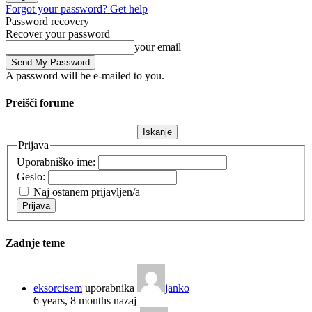
Forgot your password? Get help
Password recovery
Recover your password
your email
A password will be e-mailed to you.
Preišči forume
Išči:
Prijava
Uporabniško ime:
Geslo:
Naj ostanem prijavljen/a
Prijava
Zadnje teme
eksorcisem
uporabnika
janko
6 years, 8 months nazaj