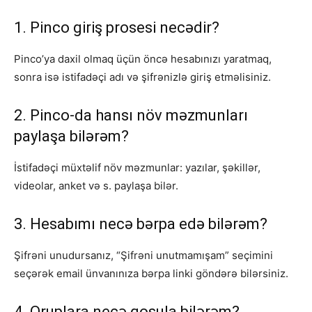
1. Pinco giriş prosesi necədir?
Pinco’ya daxil olmaq üçün öncə hesabınızı yaratmaq,
sonra isə istifadəçi adı və şifrənizlə giriş etməlisiniz.
2. Pinco-da hansı növ məzmunları
paylaşa bilərəm?
İstifadəçi müxtəlif növ məzmunlar: yazılar, şəkillər,
videolar, anket və s. paylaşa bilər.
3. Hesabımı necə bərpa edə bilərəm?
Şifrəni unudursanız, “Şifrəni unutmamışam” seçimini
seçərək email ünvanınıza bərpa linki göndərə bilərsiniz.
4. Qruplara necə qoşula bilərəm?