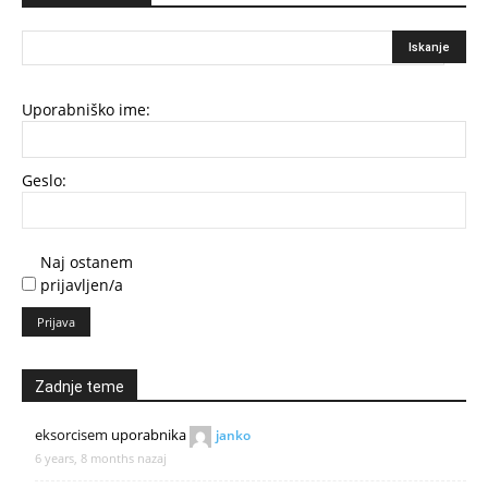
Uporabniško ime:
Geslo:
Naj ostanem
prijavljen/a
Prijava
Zadnje teme
eksorcisem
uporabnika
janko
6 years, 8 months nazaj