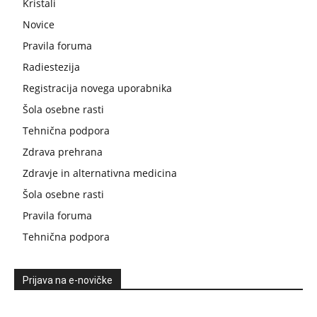
Kristali
Novice
Pravila foruma
Radiestezija
Registracija novega uporabnika
Šola osebne rasti
Tehnična podpora
Zdrava prehrana
Zdravje in alternativna medicina
Šola osebne rasti
Pravila foruma
Tehnična podpora
Prijava na e-novičke