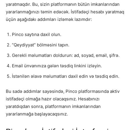
yaratmaqdır. Bu, sizin platformanın bütün imkanlarından
yararlanmağınızı təmin edəcək. İstifadəçi hesabı yaratmaq
üçün aşağıdakı addımları izləmək lazımdır:
Pinco saytına daxil olun.
“Qeydiyyat” bölməsini tapın.
Gerekli məlumatları doldurun: ad, soyad, email, şifrə.
Email ünvanınıza gələn təsdiq linkini izləyin.
İstənilən əlavə məlumatları daxil edin və təsdiq edin.
Bu sadə addımlar sayəsində, Pinco platformasında aktiv
istifadəçi olmağa hazır olacaqsınız. Hesabınızı
yaratdıqdan sonra, platformanın imkanlarından
yararlanmağa başlayacaqsınız.