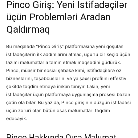
Pinco Giriş: Yeni İstifadəçilər
üçün Problemləri Aradan
Qaldırmaq
Bu məqalədə “Pinco Giriş” platformasına yeni qoşulan
istifadəçilərin ilk addımlarını atmaq, uğurlu bir keçid üçün
lazımi məlumatlarla təmin etmək məqsədini güdürük.
Pinco, müasir bir sosial şəbəkə kimi, istifadəçilərə öz
bizneslərini, təşəbbüslərini və ya şəxsi profilini effektiv
şəkildə təqdim etməyə imkan tanıyır. Lakin, yeni
istifadəçilər üçün platformaya uyğunlaşma prosesi bəzən
çətin ola bilər. Bu yazıda, Pinco girişinin düzgün istifadəsi
üçün zəruri olan bütün əsas məlumatları təqdim
edəcəyik.
Pinco Hakkında Qısa Məlumat