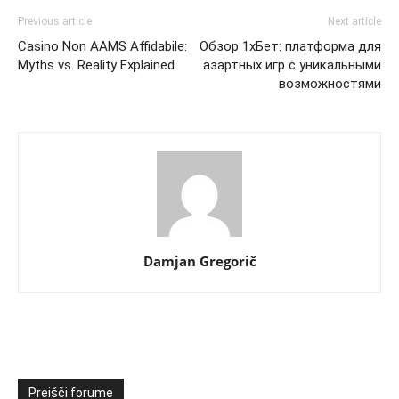
Previous article
Next article
Casino Non AAMS Affidabile:
Обзор 1хБет: платформа для
Myths vs. Reality Explained
азартных игр с уникальными
возможностями
Damjan Gregorič
Preišči forume