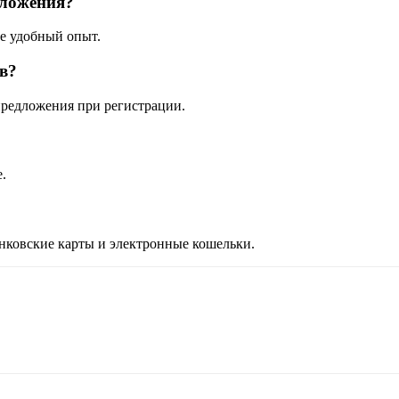
иложения?
ее удобный опыт.
в?
предложения при регистрации.
.
нковские карты и электронные кошельки.