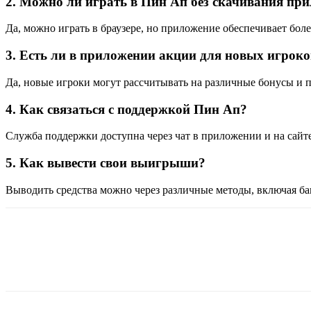
2. Можно ли играть в Пин Ап без скачивания пр
Да, можно играть в браузере, но приложение обеспечивает бол
3. Есть ли в приложении акции для новых игроко
Да, новые игроки могут рассчитывать на различные бонусы и 
4. Как связаться с поддержкой Пин Ап?
Служба поддержки доступна через чат в приложении и на сайте
5. Как вывести свои выигрыши?
Выводить средства можно через различные методы, включая ба