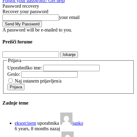
Forgot your password? Get help
Password recovery
Recover your password
your email
A password will be e-mailed to you.
Preišči forume
Išči:
Prijava
Uporabniško ime:
Geslo:
Naj ostanem prijavljen/a
Prijava
Zadnje teme
eksorcisem
uporabnika
janko
6 years, 8 months nazaj