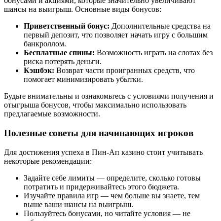
бонусами и акциями, которые значительно увеличивают
шансы на выигрыш. Основные виды бонусов:
Приветственный бонус:
Дополнительные средства на
первый депозит, что позволяет начать игру с большим
банкроллом.
Бесплатные спины:
Возможность играть на слотах без
риска потерять деньги.
Кэшбэк:
Возврат части проигранных средств, что
помогает минимизировать убытки.
Будьте внимательны и ознакомьтесь с условиями получения и
отыгрыша бонусов, чтобы максимально использовать
предлагаемые возможности.
Полезные советы для начинающих игроков
Для достижения успеха в Пин-Ап казино стоит учитывать
некоторые рекомендации:
Задайте себе лимиты — определите, сколько готовы
потратить и придерживайтесь этого бюджета.
Изучайте правила игр — чем больше вы знаете, тем
выше ваши шансы на выигрыш.
Пользуйтесь бонусами, но читайте условия — не