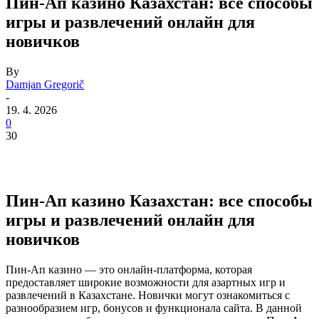
Пин-Ап казино Казахстан: все способы
игры и развлечений онлайн для
новичков
By
Damjan Gregorič
-
19. 4. 2026
0
30
Пин-Ап казино Казахстан: все способы
игры и развлечений онлайн для
новичков
Пин-Ап казино — это онлайн-платформа, которая
предоставляет широкие возможности для азартных игр и
развлечений в Казахстане. Новички могут ознакомиться с
разнообразием игр, бонусов и функционала сайта. В данной