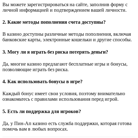
Вы можете зарегистрироваться на сайте, заполнив форму с
личной информацией и подтверждением вашей личности.
2. Какие методы пополнения счета доступны?
В казино доступны различные методы пополнения, включая
банковские карты, электронные кошельки и другие способы.
3. Могу ли я играть без риска потерять деньги?
Да, многие казино предлагают бесплатные игры и бонусы,
позволяющие играть без риска.
4. Как использовать бонусы в игре?
Каждый бонус имеет свои условия, поэтому внимательно
ознакомьтесь с правилами использования перед игрой.
5. Есть ли поддержка для игроков?
Да, у Пин-Ап казино есть служба поддержки, которая готова
помочь вам в любых вопросах.