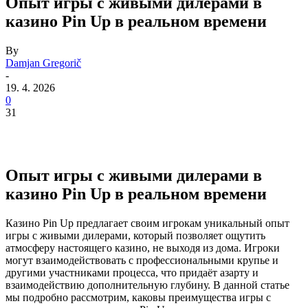
Опыт игры с живыми дилерами в
казино Pin Up в реальном времени
By
Damjan Gregorič
-
19. 4. 2026
0
31
Опыт игры с живыми дилерами в
казино Pin Up в реальном времени
Казино Pin Up предлагает своим игрокам уникальный опыт
игры с живыми дилерами, который позволяет ощутить
атмосферу настоящего казино, не выходя из дома. Игроки
могут взаимодействовать с профессиональными крупье и
другими участниками процесса, что придаёт азарту и
взаимодействию дополнительную глубину. В данной статье
мы подробно рассмотрим, каковы преимущества игры с