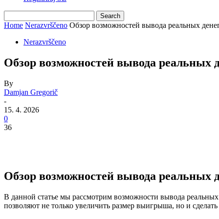
Home
Nerazvrščeno
Обзор возможностей вывода реальных денег
Nerazvrščeno
Обзор возможностей вывода реальных д
By
Damjan Gregorič
-
15. 4. 2026
0
36
Обзор возможностей вывода реальных д
В данной статье мы рассмотрим возможности вывода реальных 
позволяют не только увеличить размер выигрыша, но и сделат