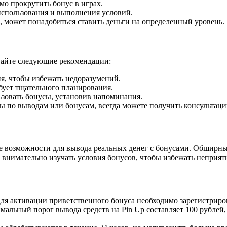
мо прокрутить бонус в играх.
спользования и выполнения условий.
 может понадобиться ставить деньги на определенный уровень.
вайте следующие рекомендации:
я, чтобы избежать недоразумений.
бует тщательного планирования.
ьзовать бонусы, установив напоминания.
ы по выводам или бонусам, всегда можете получить консультаци
е возможности для вывода реальных денег с бонусами. Обширны
 внимательно изучать условия бонусов, чтобы избежать неприя
ля активации приветственного бонуса необходимо зарегистрирова
альный порог вывода средств на Pin Up составляет 100 рублей,