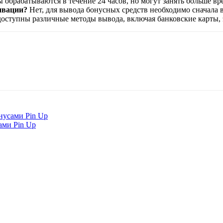
обрабатываются в течение 24 часов, но могут занять больше вр
тивации?
Нет, для вывода бонусных средств необходимо сначала 
доступны различные методы вывода, включая банковские карты,
нусами Pin Up
ами Pin Up