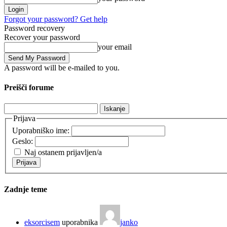
Forgot your password? Get help
Password recovery
Recover your password
your email
A password will be e-mailed to you.
Preišči forume
Išči:
Prijava
Uporabniško ime:
Geslo:
Naj ostanem prijavljen/a
Prijava
Zadnje teme
eksorcisem
uporabnika
janko