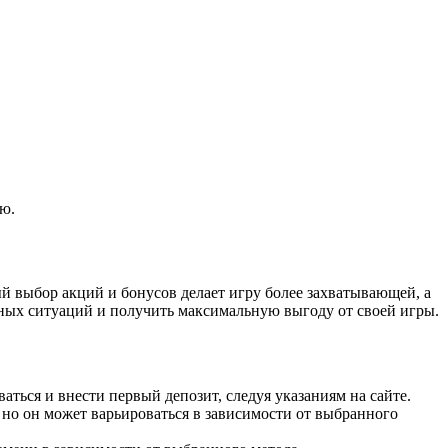
ю.
й выбор акций и бонусов делает игру более захватывающей, а
тных ситуаций и получить максимальную выгоду от своей игры.
ться и внести первый депозит, следуя указаниям на сайте.
 но он может варьироваться в зависимости от выбранного