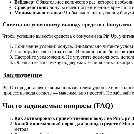
Вейджер:
Обязательное количество раз, которое необходи
Срок действия:
Бонусы имеют ограниченное время для и
Минимальная ставка:
Чтобы выполнить условия бонуса,
Советы по успешному выводу средств с бонусами
Чтобы успешно вывести средства с бонусами на Pin Up, учиты
Понимание условий бонуса. Внимательно читайте услови
Планируйте свою стратегию. Использование бонусов тре
Настройте уведомления. Не упустите возможность испол
Обращайтесь в службу поддержки. Если возникли вопрос
Заключение
Pin Up предоставляет своим пользователям удобные и выгодны
процесс вывода средств — максимально простой. Не забывайте
Часто задаваемые вопросы (FAQ)
Как активировать приветственный бонус на Pin Up?
Д
Какой минимальный порог для вывода средств?
Миним
метода.