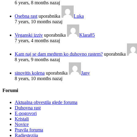
6 years, 8 months nazaj
Osebna rast
uporabnika
Luka
7 years, 10 months nazaj
Veganski izziv
uporabnika
Klara85
7 years, 4 months nazaj
Kam naj se dam medtem ko duhovno rastem?
uporabnika
8 years, 9 months nazaj
sinovitis kolena
uporabnika
Jany
8 years, 10 months nazaj
Forumi
Aktualna obvestila glede foruma
Duhovna rast
E-pogovori
Kristali
Novice
Pravila foruma
Radiestezija