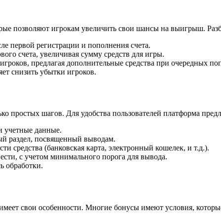
орые позволяют игрокам увеличить свои шансы на выигрыш. Раз
ле первой регистрации и пополнения счета.
ого счета, увеличивая сумму средств для игры.
гроков, предлагая дополнительные средства при очередных по
яет снизить убытки игроков.
ько простых шагов. Для удобства пользователей платформа предл
и учетные данные.
й раздел, посвященный выводам.
и средства (банковская карта, электронный кошелек, и т.д.).
ести, с учетом минимального порога для вывода.
ь обработки.
имеет свои особенности. Многие бонусы имеют условия, которые