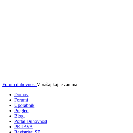
Forum duhovnost
Vprašaj kaj te zanima
Domov
Forumi
Uporabnik
Pregled
Blogi
Portal Duhovnost
PRIJAVA
Registriraj SE