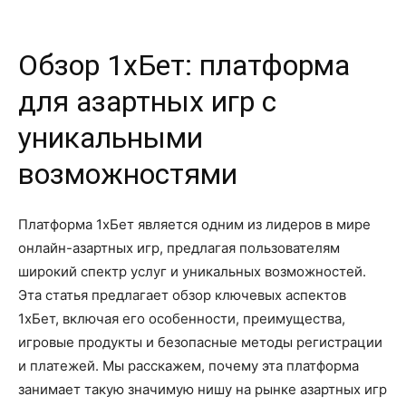
Обзор 1хБет: платформа
для азартных игр с
уникальными
возможностями
Платформа 1хБет является одним из лидеров в мире
онлайн-азартных игр, предлагая пользователям
широкий спектр услуг и уникальных возможностей.
Эта статья предлагает обзор ключевых аспектов
1хБет, включая его особенности, преимущества,
игровые продукты и безопасные методы регистрации
и платежей. Мы расскажем, почему эта платформа
занимает такую значимую нишу на рынке азартных игр