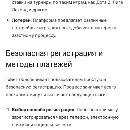
ставки на турниры по таким играм, как Дота 2, Лига
Легенд и другие.
Лотереи:
Платформа предлагает различные
лотерейные игры, которые добавляют интерес к
азартному процессу.
Безопасная регистрация и
методы платежей
1хБет обеспечивает пользователям простую и
безопасную регистрацию. Процесс занимает всего
несколько минут и включает следующие шаги:
Выбор способа регистрации:
Пользователи могут
зарегистрироваться через телефон, электронную
почту или социальные сети.