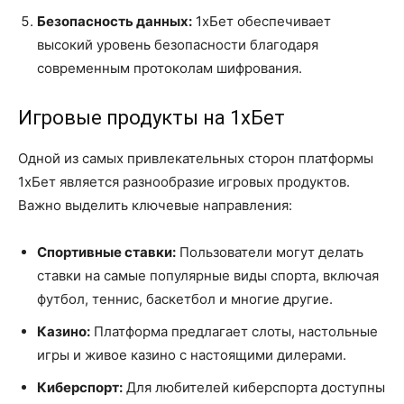
Безопасность данных:
1хБет обеспечивает
высокий уровень безопасности благодаря
современным протоколам шифрования.
Игровые продукты на 1хБет
Одной из самых привлекательных сторон платформы
1хБет является разнообразие игровых продуктов.
Важно выделить ключевые направления:
Спортивные ставки:
Пользователи могут делать
ставки на самые популярные виды спорта, включая
футбол, теннис, баскетбол и многие другие.
Казино:
Платформа предлагает слоты, настольные
игры и живое казино с настоящими дилерами.
Киберспорт:
Для любителей киберспорта доступны