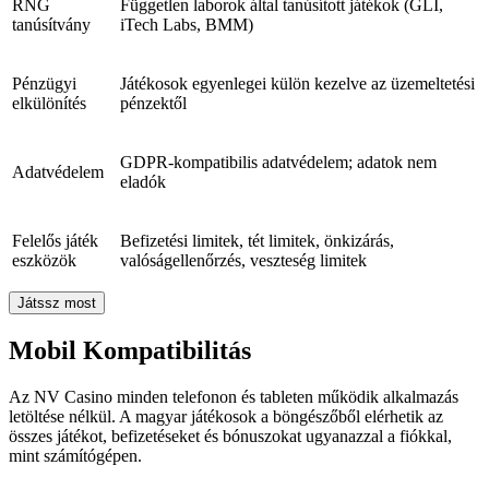
RNG
Független laborok által tanúsított játékok (GLI,
tanúsítvány
iTech Labs, BMM)
Pénzügyi
Játékosok egyenlegei külön kezelve az üzemeltetési
elkülönítés
pénzektől
GDPR-kompatibilis adatvédelem; adatok nem
Adatvédelem
eladók
Felelős játék
Befizetési limitek, tét limitek, önkizárás,
eszközök
valóságellenőrzés, veszteség limitek
Játssz most
Mobil Kompatibilitás
Az NV Casino minden telefonon és tableten működik alkalmazás
letöltése nélkül. A magyar játékosok a böngészőből elérhetik az
összes játékot, befizetéseket és bónuszokat ugyanazzal a fiókkal,
mint számítógépen.