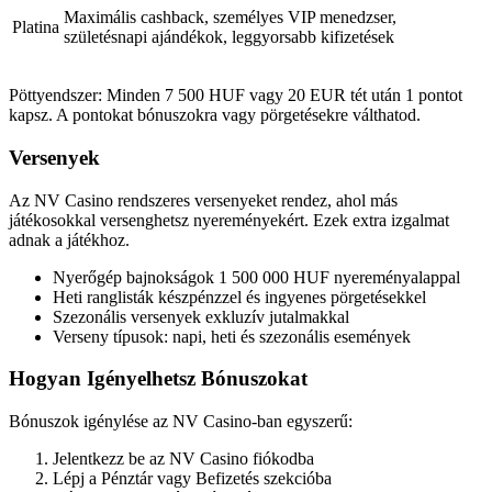
Maximális cashback, személyes VIP menedzser,
Platina
születésnapi ajándékok, leggyorsabb kifizetések
Pöttyendszer: Minden 7 500 HUF vagy 20 EUR tét után 1 pontot
kapsz. A pontokat bónuszokra vagy pörgetésekre válthatod.
Versenyek
Az NV Casino rendszeres versenyeket rendez, ahol más
játékosokkal versenghetsz nyereményekért. Ezek extra izgalmat
adnak a játékhoz.
Nyerőgép bajnokságok 1 500 000 HUF nyereményalappal
Heti ranglisták készpénzzel és ingyenes pörgetésekkel
Szezonális versenyek exkluzív jutalmakkal
Verseny típusok: napi, heti és szezonális események
Hogyan Igényelhetsz Bónuszokat
Bónuszok igénylése az NV Casino-ban egyszerű:
Jelentkezz be az NV Casino fiókodba
Lépj a Pénztár vagy Befizetés szekcióba