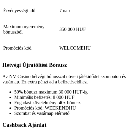
Érvényességi idő
7 nap
Maximum nyeremény
350 000 HUF
bónuszból
Promóciós kód
WELCOMEHU
Hétvégi Újratöltési Bónusz
Az NV Casino hétvégi bónusszal növeli játékidődet szombaton és
vasárnap. Ez extra pénzt ad a befizetéseidhez.
50% bónusz maximum 30 000 HUF-ig
Minimális befizetés: 8 000 HUF
Fogadási követelmény: 40x bónusz
Promóciós kód: WEEKENDHU
Szombat és vasárnap elérhető
Cashback Ajánlat