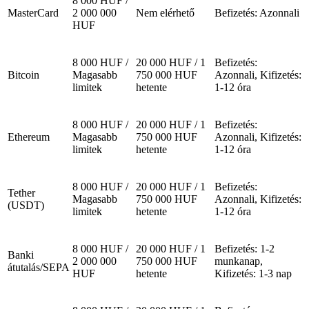
8 000 HUF /
MasterCard
2 000 000
Nem elérhető
Befizetés: Azonnali
HUF
8 000 HUF /
20 000 HUF / 1
Befizetés:
Bitcoin
Magasabb
750 000 HUF
Azonnali, Kifizetés:
limitek
hetente
1-12 óra
8 000 HUF /
20 000 HUF / 1
Befizetés:
Ethereum
Magasabb
750 000 HUF
Azonnali, Kifizetés:
limitek
hetente
1-12 óra
8 000 HUF /
20 000 HUF / 1
Befizetés:
Tether
Magasabb
750 000 HUF
Azonnali, Kifizetés:
(USDT)
limitek
hetente
1-12 óra
8 000 HUF /
20 000 HUF / 1
Befizetés: 1-2
Banki
2 000 000
750 000 HUF
munkanap,
átutalás/SEPA
HUF
hetente
Kifizetés: 1-3 nap