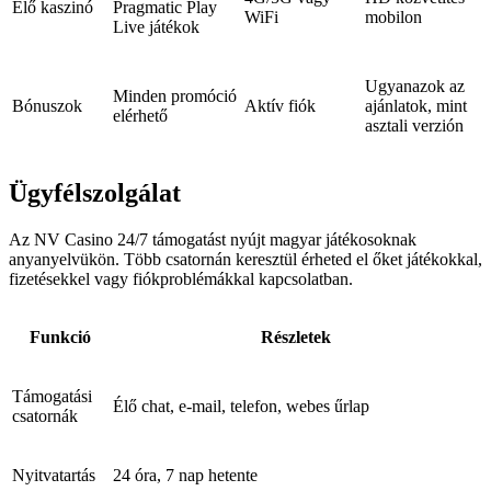
Élő kaszinó
Pragmatic Play
WiFi
mobilon
Live játékok
Ugyanazok az
Minden promóció
Bónuszok
Aktív fiók
ajánlatok, mint
elérhető
asztali verzión
Ügyfélszolgálat
Az NV Casino 24/7 támogatást nyújt magyar játékosoknak
anyanyelvükön. Több csatornán keresztül érheted el őket játékokkal,
fizetésekkel vagy fiókproblémákkal kapcsolatban.
Funkció
Részletek
Támogatási
Élő chat, e-mail, telefon, webes űrlap
csatornák
Nyitvatartás
24 óra, 7 nap hetente