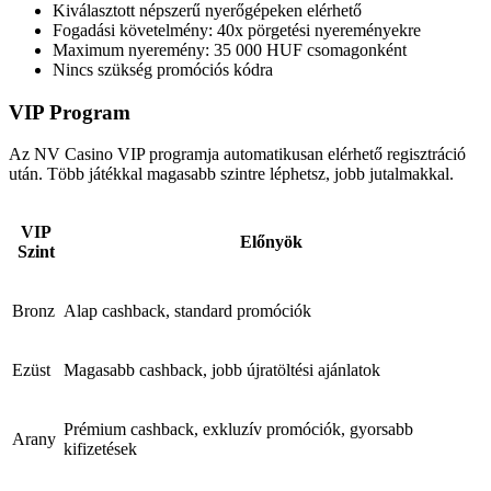
Kiválasztott népszerű nyerőgépeken elérhető
Fogadási követelmény: 40x pörgetési nyereményekre
Maximum nyeremény: 35 000 HUF csomagonként
Nincs szükség promóciós kódra
VIP Program
Az NV Casino VIP programja automatikusan elérhető regisztráció
után. Több játékkal magasabb szintre léphetsz, jobb jutalmakkal.
VIP
Előnyök
Szint
Bronz
Alap cashback, standard promóciók
Ezüst
Magasabb cashback, jobb újratöltési ajánlatok
Prémium cashback, exkluzív promóciók, gyorsabb
Arany
kifizetések