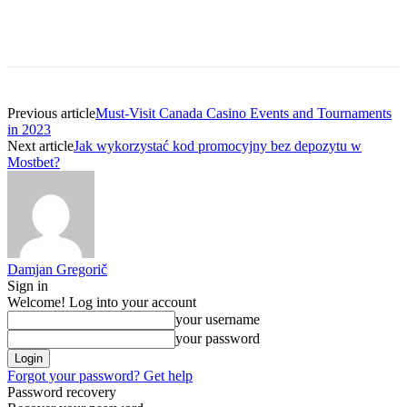
Previous article
Must-Visit Canada Casino Events and Tournaments
in 2023
Next article
Jak wykorzystać kod promocyjny bez depozytu w
Mostbet?
Damjan Gregorič
Sign in
Welcome! Log into your account
your username
your password
Forgot your password? Get help
Password recovery