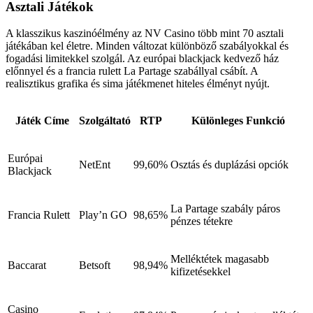
Asztali Játékok
A klasszikus kaszinóélmény az NV Casino több mint 70 asztali
játékában kel életre. Minden változat különböző szabályokkal és
fogadási limitekkel szolgál. Az európai blackjack kedvező ház
előnnyel és a francia rulett La Partage szabállyal csábít. A
realisztikus grafika és sima játékmenet hiteles élményt nyújt.
Játék Címe
Szolgáltató
RTP
Különleges Funkció
Európai
NetEnt
99,60%
Osztás és duplázási opciók
Blackjack
La Partage szabály páros
Francia Rulett
Play’n GO
98,65%
pénzes tétekre
Melléktétek magasabb
Baccarat
Betsoft
98,94%
kifizetésekkel
Casino