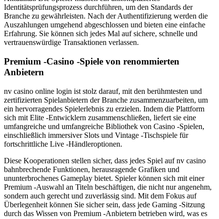
Identitätsprüfungsprozess durchführen, um den Standards der
Branche zu gewährleisten. Nach der Authentifizierung werden die
Auszahlungen umgehend abgeschlossen und bieten eine einfache
Erfahrung. Sie können sich jedes Mal auf sichere, schnelle und
vertrauenswürdige Transaktionen verlassen.
Premium -Casino -Spiele von renommierten
Anbietern
nv casino online login ist stolz darauf, mit den berühmtesten und
zertifizierten Spielanbietern der Branche zusammenzuarbeiten, um
ein hervorragendes Spielerlebnis zu erzielen. Indem die Plattform
sich mit Elite -Entwicklern zusammenschließen, liefert sie eine
umfangreiche und umfangreiche Bibliothek von Casino -Spielen,
einschließlich immersiver Slots und Vintage -Tischspiele für
fortschrittliche Live -Händleroptionen.
Diese Kooperationen stellen sicher, dass jedes Spiel auf nv casino
bahnbrechende Funktionen, herausragende Grafiken und
ununterbrochenes Gameplay bietet. Spieler können sich mit einer
Premium -Auswahl an Titeln beschäftigen, die nicht nur angenehm,
sondern auch gerecht und zuverlässig sind. Mit dem Fokus auf
Überlegenheit können Sie sicher sein, dass jede Gaming -Sitzung
durch das Wissen von Premium -Anbietern betrieben wird, was es