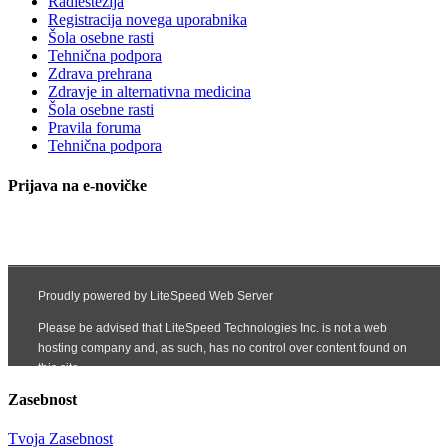
Radiestezija
Registracija novega uporabnika
Šola osebne rasti
Tehnična podpora
Zdrava prehrana
Zdravje in alternativna medicina
Šola osebne rasti
Pravila foruma
Tehnična podpora
Prijava na e-novičke
Zasebnost
Tvoja Zasebnost