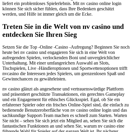
liefert ein problemloses Spielerlebnis. Mit nv casino online login
können Sie sich sicher fühlen, dass Ihre Bedenken geschätzt
werden, und Hilfe ist immer gleich um die Ecke.
Treten Sie in die Welt von nv casino und
entdecken Sie Ihren Sieg
Setzen Sie die Top -Online -Casino -Aufregung? Beginnen Sie noch
heute bei nv casino und engagieren Sie sich in eine Welt von
aufregenden Spielen, verlockenden Boni und unvergleichlicher
Unterhaltung. Mit einer umfangreichen Auswahl an Slots,
Tischspielen, Live -Händleroptionen und Sportwettenoptionen trifft
nvcasino die Interessen jedes Spielers, um grenzenlosen Spaß und
Gewinnchancen zu gewährleisten.
nv casino glänzt als angesehene und vertrauenswürdige Plattform
und präsentiert geschützte Transaktionen, ein gerechtes Gameplay
und ein Engagement für ethisches Glücksspiel. Egal, ob Sie ein
erfahrener Spieler oder ein frisches Online-Spiel sind, die einfach zu
bedienende Benutzeroberfläche von nv casino online login und das
sachkundige Support-Team machen es schnell zum Starten. Warten
Sie nicht – sehen Sie sich jetzt ein Mitglied an, sehen Sie sich die
fantastischen Funktionen an und sehen Sie, warum nv casino eine
führende Wahl für Spieler auf der ganzen Welt ist. Ihr nächster