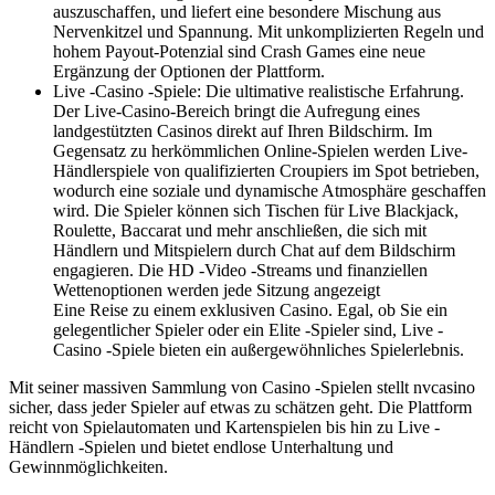
auszuschaffen, und liefert eine besondere Mischung aus
Nervenkitzel und Spannung. Mit unkomplizierten Regeln und
hohem Payout-Potenzial sind Crash Games eine neue
Ergänzung der Optionen der Plattform.
Live -Casino -Spiele: Die ultimative realistische Erfahrung.
Der Live-Casino-Bereich bringt die Aufregung eines
landgestützten Casinos direkt auf Ihren Bildschirm. Im
Gegensatz zu herkömmlichen Online-Spielen werden Live-
Händlerspiele von qualifizierten Croupiers im Spot betrieben,
wodurch eine soziale und dynamische Atmosphäre geschaffen
wird. Die Spieler können sich Tischen für Live Blackjack,
Roulette, Baccarat und mehr anschließen, die sich mit
Händlern und Mitspielern durch Chat auf dem Bildschirm
engagieren. Die HD -Video -Streams und finanziellen
Wettenoptionen werden jede Sitzung angezeigt
Eine Reise zu einem exklusiven Casino. Egal, ob Sie ein
gelegentlicher Spieler oder ein Elite -Spieler sind, Live -
Casino -Spiele bieten ein außergewöhnliches Spielerlebnis.
Mit seiner massiven Sammlung von Casino -Spielen stellt nvcasino
sicher, dass jeder Spieler auf etwas zu schätzen geht. Die Plattform
reicht von Spielautomaten und Kartenspielen bis hin zu Live -
Händlern -Spielen und bietet endlose Unterhaltung und
Gewinnmöglichkeiten.