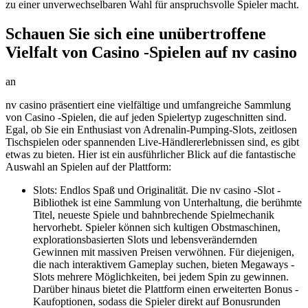
zu einer unverwechselbaren Wahl für anspruchsvolle Spieler macht.
Schauen Sie sich eine unübertroffene
Vielfalt von Casino -Spielen auf nv casino
an
nv casino präsentiert eine vielfältige und umfangreiche Sammlung
von Casino -Spielen, die auf jeden Spielertyp zugeschnitten sind.
Egal, ob Sie ein Enthusiast von Adrenalin-Pumping-Slots, zeitlosen
Tischspielen oder spannenden Live-Händlererlebnissen sind, es gibt
etwas zu bieten. Hier ist ein ausführlicher Blick auf die fantastische
Auswahl an Spielen auf der Plattform:
Slots: Endlos Spaß und Originalität. Die nv casino -Slot -
Bibliothek ist eine Sammlung von Unterhaltung, die berühmte
Titel, neueste Spiele und bahnbrechende Spielmechanik
hervorhebt. Spieler können sich kultigen Obstmaschinen,
explorationsbasierten Slots und lebensverändernden
Gewinnen mit massiven Preisen verwöhnen. Für diejenigen,
die nach interaktivem Gameplay suchen, bieten Megaways -
Slots mehrere Möglichkeiten, bei jedem Spin zu gewinnen.
Darüber hinaus bietet die Plattform einen erweiterten Bonus -
Kaufoptionen, sodass die Spieler direkt auf Bonusrunden