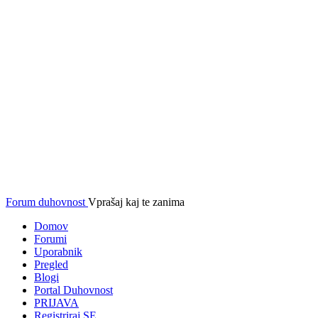
Forum duhovnost
Vprašaj kaj te zanima
Domov
Forumi
Uporabnik
Pregled
Blogi
Portal Duhovnost
PRIJAVA
Registriraj SE