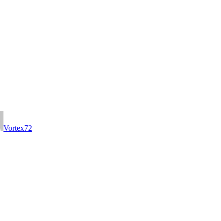
Vortex72