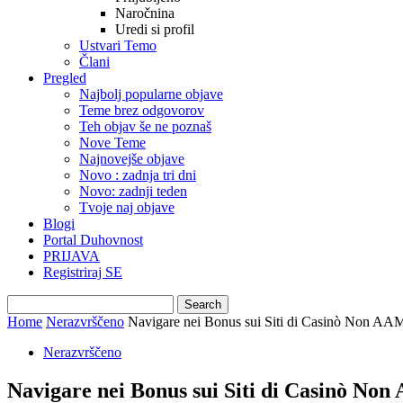
Naročnina
Uredi si profil
Ustvari Temo
Člani
Pregled
Najbolj popularne objave
Teme brez odgovorov
Teh objav še ne poznaš
Nove Teme
Najnovejše objave
Novo : zadnja tri dni
Novo: zadnji teden
Tvoje naj objave
Blogi
Portal Duhovnost
PRIJAVA
Registriraj SE
Home
Nerazvrščeno
Navigare nei Bonus sui Siti di Casinò Non AA
Nerazvrščeno
Navigare nei Bonus sui Siti di Casinò No