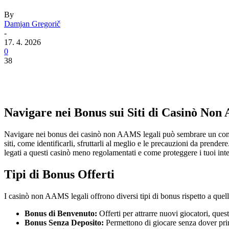
By
Damjan Gregorič
-
17. 4. 2026
0
38
Navigare nei Bonus sui Siti di Casinò No
Navigare nei bonus dei casinò non AAMS legali può sembrare un compito
siti, come identificarli, sfruttarli al meglio e le precauzioni da prend
legati a questi casinò meno regolamentati e come proteggere i tuoi inte
Tipi di Bonus Offerti
I casinò non AAMS legali offrono diversi tipi di bonus rispetto a quel
Bonus di Benvenuto:
Offerti per attrarre nuovi giocatori, ques
Bonus Senza Deposito:
Permettono di giocare senza dover prima