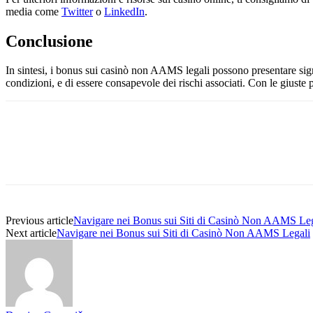
media come
Twitter
o
LinkedIn
.
Conclusione
In sintesi, i bonus sui casinò non AAMS legali possono presentare signi
condizioni, e di essere consapevole dei rischi associati. Con le giust
Previous article
Navigare nei Bonus sui Siti di Casinò Non AAMS Leg
Next article
Navigare nei Bonus sui Siti di Casinò Non AAMS Legali