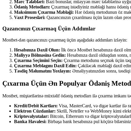
Mərc Tələbləri:
Bəzi bonuslar, müəyyən mərc tələblərinə uyğun 
Ödəniş Metodları:
Çıxarmaq istədiyiniz məbləği hansı ödəniş m
Maksimum Çıxarma Məbləği:
Hər ödəniş metodunun öz maks
Vaxt Prosesləri:
Qazancınızın çıxarılması üçün lazım olan pro
Qazancınızı Çıxarmaq Üçün Addımlar
Mostbet-dən qazancınızı çıxarmaq üçün aşağıdakı addımları izləyin:
Hesabınıza Daxil Olun:
İlk öncə Mostbet hesabınıza daxil olma
Maliyyə Bölməsinə Gedin:
Hesabınıza daxil olduqdan sonra, m
Çıxarma Seçimini Seçin:
Çıxarma metodunu seçmək üçün təqdim
Çıxarma Meblagını Daxil Edin:
Çəkiləcək məbləği daxil edin 
Təsdiq Məlumatını Yoxlayın:
Əməliyyatınızdən sonra, təsdiqi
Çıxarma Üçün Ən Populyar Ödəniş Metod
Mostbet, müştərilərinə müxtəlif ödəniş metodları ilə çıxarma imkanı tə
Kredit/Debit Kartları:
Visa, MasterCard, və digər kartlar ilə rah
Elektron Cüzdanlar:
Skrill, Neteller və WebMoney kimi elektr
Kriptovalyutalar:
Bitcoin, Ethereum və digər kriptovalyutalarla
Banka Havalesi:
Birbaşa bank hesabınıza pul köçürə bilərsiniz