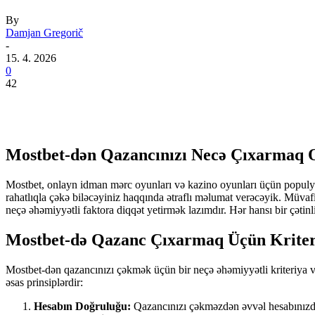
By
Damjan Gregorič
-
15. 4. 2026
0
42
Mostbet-dən Qazancınızı Necə Çıxarmaq 
Mostbet, onlayn idman mərc oyunları və kazino oyunları üçün populya
rahatlıqla çəkə biləcəyiniz haqqında ətraflı məlumat verəcəyik. Müvaf
neçə əhəmiyyətli faktora diqqət yetirmək lazımdır. Hər hansı bir çəti
Mostbet-də Qazanc Çıxarmaq Üçün Kriter
Mostbet-dən qazancınızı çəkmək üçün bir neçə əhəmiyyətli kriteriya v
əsas prinsiplərdir:
Hesabın Doğruluğu:
Qazancınızı çəkməzdən əvvəl hesabınızd