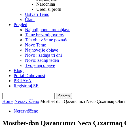
Naročnina
Uredi si profil
Ustvari Temo
Člani
Pregled
Najbolj popularne objave
Teme brez odgovorov
Teh objav še ne poznaš
Nove Teme
Najnovejše objave
Novo : zadnja tri dni
Novo: zadnji teden
Tvoje naj objave
Blogi
Portal Duhovnost
PRIJAVA
Registriraj SE
Home
Nerazvrščeno
Mostbet-dən Qazancınızı Necə Çıxarmaq Olar?
Nerazvrščeno
Mostbet-dən Qazancınızı Necə Çıxarmaq 