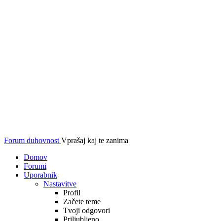
Forum duhovnost
Vprašaj kaj te zanima
Domov
Forumi
Uporabnik
Nastavitve
Profil
Začete teme
Tvoji odgovori
Priljubljeno