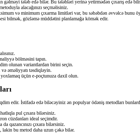
gəlməyi tələb edə bilər. Bu tələbləri yerinə yetirmədən çıxarış edə bil
etoduyla alacağınızı seçməlisiniz.
imum və minimum çıxarma limitləri var, bu səbəbdən əvvəlcə bunu öy
sesi bilmək, gözləmə müddətini planlamağa kömək edir.
lısınız.
aliyyə bölməsini tapın.
 olunan variantlardan birini seçin.
və əməliyyatı təsdiqləyin.
 yoxlamaq üçün e-poçtunuza daxil olun.
ları
qdim edir. İstifadə edə biləcəyiniz ən populyar ödəniş metodları bunlard
atlıqla pul çıxara bilərsiniz.
on cüzdanları ideal seçimdir.
 da qazancınızı çıxara bilərsiniz.
, lakin bu metod daha uzun çəkə bilər.