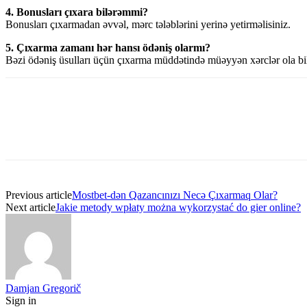
4. Bonusları çıxara bilərəmmi?
Bonusları çıxarmadan əvvəl, mərc tələblərini yerinə yetirməlisiniz.
5. Çıxarma zamanı hər hansı ödəniş olarmı?
Bəzi ödəniş üsulları üçün çıxarma müddətində müəyyən xərclər ola bil
Previous article
Mostbet-dən Qazancınızı Necə Çıxarmaq Olar?
Next article
Jakie metody wpłaty można wykorzystać do gier online?
Damjan Gregorič
Sign in