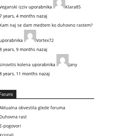
Veganski izziv
uporabnika
Klara85
7 years, 4 months nazaj
Kam naj se dam medtem ko duhovno rastem?
uporabnika
Vortex72
8 years, 9 months nazaj
sinovitis kolena
uporabnika
Jany
8 years, 11 months nazaj
Forumi
Aktualna obvestila glede foruma
Duhovna rast
E-pogovori
Kristali