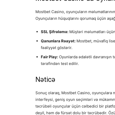
Mostbet Casino, oyunçuların məlumatlarının 
Oyunçuların hüquqlarını qorumaq üçün aşağıd
SSL Şifrələmə:
Müştəri məlumatları üçün t
Qanunlara Rəayət:
Mostbet, müvafiq lise
fəaliyyət göstərir.
Fair Play:
Oyunlarda ədalətli davranışın 
tərəfindən test edilir.
Nəticə
Sonuç olaraq, Mostbet Casino, oyunçulara na
interfeysi, geniş oyun seçimləri və mükəmm
təcrübəli oyunçular üçün cəlbedici bir plat
deyil, həm də fürsət dolu bir təcrübədir. Ö