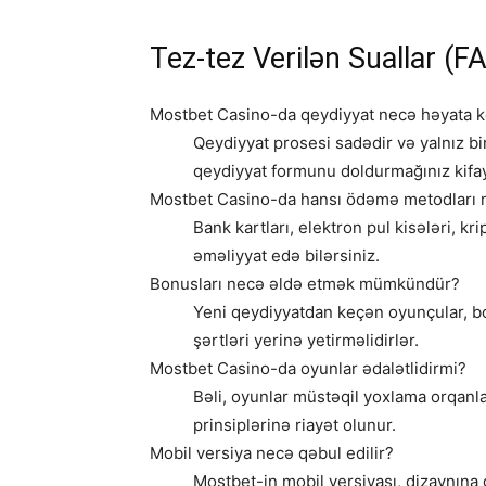
Tez-tez Verilən Suallar (F
Mostbet Casino-da qeydiyyat necə həyata ke
Qeydiyyat prosesi sadədir və yalnız bi
qeydiyyat formunu doldurmağınız kifay
Mostbet Casino-da hansı ödəmə metodları
Bank kartları, elektron pul kisələri, kr
əməliyyat edə bilərsiniz.
Bonusları necə əldə etmək mümkündür?
Yeni qeydiyyatdan keçən oyunçular, b
şərtləri yerinə yetirməlidirlər.
Mostbet Casino-da oyunlar ədalətlidirmi?
Bəli, oyunlar müstəqil yoxlama orqanla
prinsiplərinə riayət olunur.
Mobil versiya necə qəbul edilir?
Mostbet-in mobil versiyası, dizaynına 