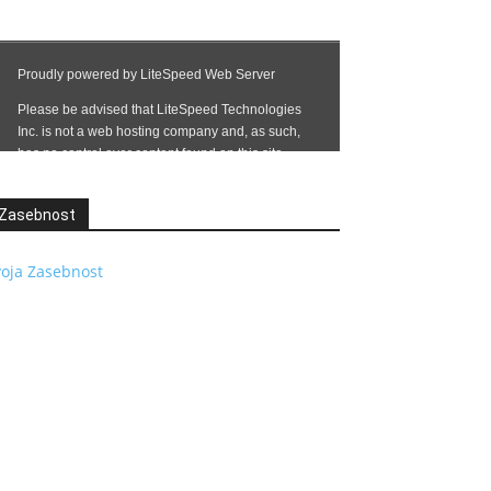
Zasebnost
voja Zasebnost