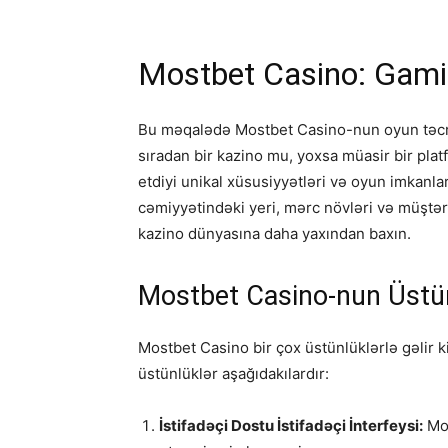
Mostbet Casino: Gami
Bu məqalədə Mostbet Casino-nun oyun təcr
sıradan bir kazino mu, yoxsa müasir bir pla
etdiyi unikal xüsusiyyətləri və oyun imkanl
cəmiyyətindəki yeri, mərc növləri və müştəri
kazino dünyasına daha yaxından baxın.
Mostbet Casino-nun Üstün
Mostbet Casino bir çox üstünlüklərlə gəlir ki
üstünlüklər aşağıdakılardır:
İstifadəçi Dostu İstifadəçi İnterfeysi:
Mos