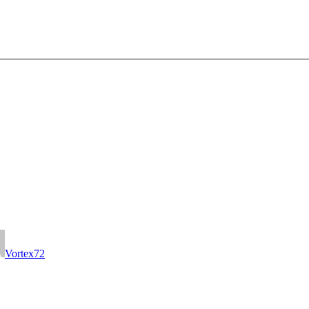
Vortex72