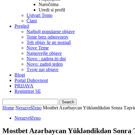
Naročnina
Uredi si profil
Ustvari Temo
Člani
Pregled
Najbolj popularne objave
Teme brez odgovorov
Teh objav še ne poznaš
Nove Teme
Najnovejše objave
Novo : zadnja tri dni
Novo: zadnji teden
Tvoje naj objave
Blogi
Portal Duhovnost
PRIJAVA
Registriraj SE
Home
Nerazvrščeno
Mostbet Azərbaycan Yükləndikdən Sonra Təşviql
Nerazvrščeno
Mostbet Azərbaycan Yükləndikdən Sonra Tə