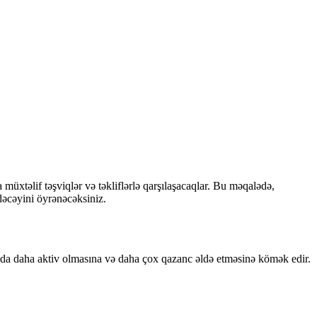
müxtəlif təşviqlər və təkliflərlə qarşılaşacaqlar. Bu məqalədə,
edəcəyini öyrənəcəksiniz.
rmada daha aktiv olmasına və daha çox qazanc əldə etməsinə kömək edir.