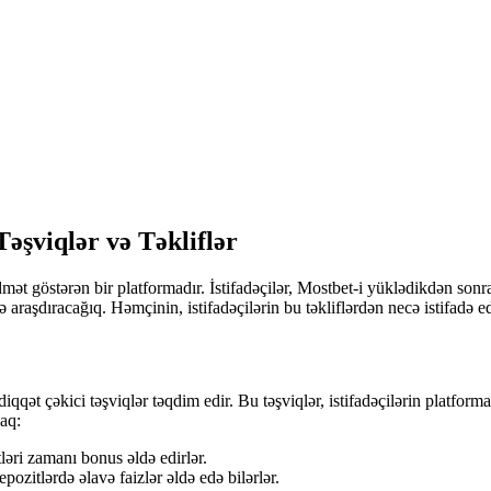
şviqlər və Təkliflər
 göstərən bir platformadır. İstifadəçilər, Mostbet-i yüklədikdən sonra 
ldə araşdıracağıq. Həmçinin, istifadəçilərin bu təkliflərdən necə istifadə 
qqət çəkici təşviqlər təqdim edir. Bu təşviqlər, istifadəçilərin platfo
xaq:
ləri zamanı bonus əldə edirlər.
ozitlərdə əlavə faizlər əldə edə bilərlər.