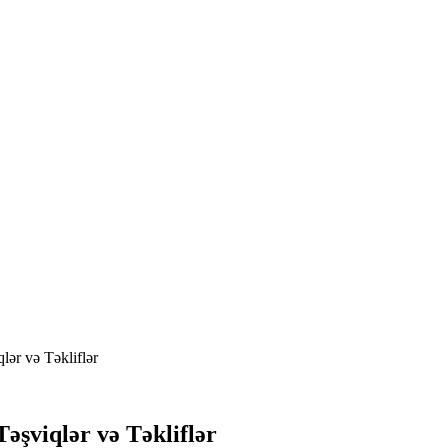
ər və Təkliflər
şviqlər və Təkliflər