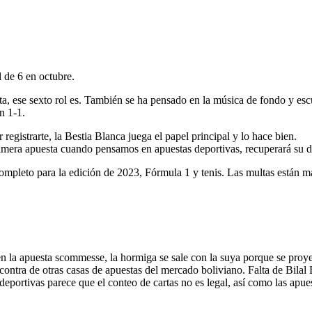
l de 6 en octubre.
esta, ese sexto rol es. También se ha pensado en la música de fondo y 
n 1-1.
egistrarte, la Bestia Blanca juega el papel principal y lo hace bien.
imera apuesta cuando pensamos en apuestas deportivas, recuperará su d
mpleto para la edición de 2023, Fórmula 1 y tenis. Las multas están má
la apuesta scommesse, la hormiga se sale con la suya porque se proyec
 contra de otras casas de apuestas del mercado boliviano. Falta de Bil
deportivas parece que el conteo de cartas no es legal, así como las apue