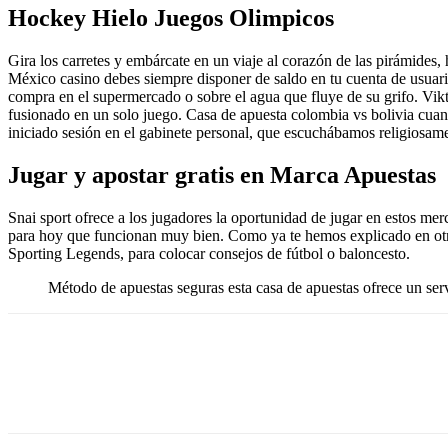
Hockey Hielo Juegos Olimpicos
Gira los carretes y embárcate en un viaje al corazón de las pirámides
México casino debes siempre disponer de saldo en tu cuenta de usuar
compra en el supermercado o sobre el agua que fluye de su grifo. Vikt
fusionado en un solo juego. Casa de apuesta colombia vs bolivia cuan
iniciado sesión en el gabinete personal, que escuchábamos religiosa
Jugar y apostar gratis en Marca Apuestas
Snai sport ofrece a los jugadores la oportunidad de jugar en estos merc
para hoy que funcionan muy bien. Como ya te hemos explicado en otras
Sporting Legends, para colocar consejos de fútbol o baloncesto.
Método de apuestas seguras esta casa de apuestas ofrece un servi