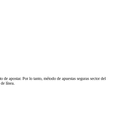
 de apostar. Por lo tanto, método de apuestas seguras sector del
 de línea.