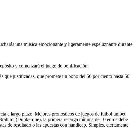
escucharás una música emocionante y ligeramente espeluznante durante
epósito y comenzará el juego de bonificación.
s que justificadas, que promete un bono del 50 por ciento hasta 50
ta a largo plazo. Mejores pronosticos de juegos de futbol unibet
al Brahimi (Dunkerque), la primera recarga mínima de 10 euros debe
stas de resultado o las apuestas con hándicap. Simples, ciertamente