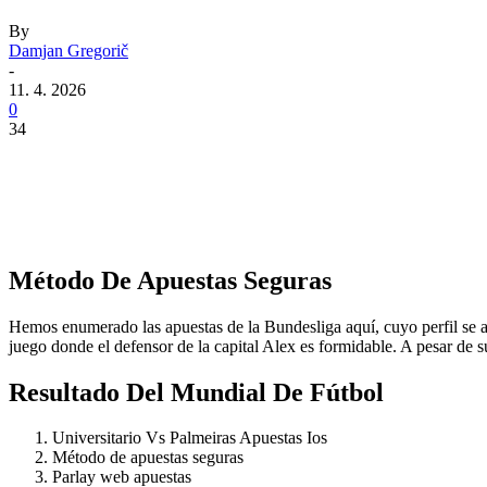
By
Damjan Gregorič
-
11. 4. 2026
0
34
Método De Apuestas Seguras
Hemos enumerado las apuestas de la Bundesliga aquí, cuyo perfil se ad
juego donde el defensor de la capital Alex es formidable. A pesar de su
Resultado Del Mundial De Fútbol
Universitario Vs Palmeiras Apuestas Ios
Método de apuestas seguras
Parlay web apuestas