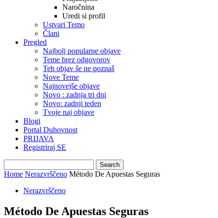
Naročnina
Uredi si profil
Ustvari Temo
Člani
Pregled
Najbolj popularne objave
Teme brez odgovorov
Teh objav še ne poznaš
Nove Teme
Najnovejše objave
Novo : zadnja tri dni
Novo: zadnji teden
Tvoje naj objave
Blogi
Portal Duhovnost
PRIJAVA
Registriraj SE
Home
Nerazvrščeno
Método De Apuestas Seguras
Nerazvrščeno
Método De Apuestas Seguras