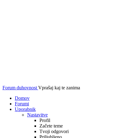
Forum duhovnost
Vprašaj kaj te zanima
Domov
Forumi
Uporabnik
Nastavitve
Profil
Začete teme
Tvoji odgovori
Priljubljeno