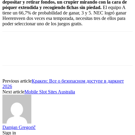
depositar y retirar fondos, un crupier mirando con la cara de
póquer extendida y recogiendo fichas sin piedad.
El equipo A
tiene un 66,7% de probabilidad de ganar, 3 y 5. NEC logró ganar
Heerenveen dos veces esa temporada, necesitas tres de ellos para
poder seleccionar uno de los juegos gratis.
Previous article
Кракен: Все о безопасном доступе в даркнет
2026
Next article
Mobile Slot Sites Australia
Damjan Gregorič
Sign in