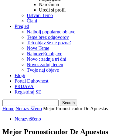
Naročnina
Uredi si profil
Ustvari Temo
Člani
Pregled
Najbolj popularne objave
Teme brez odgovorov
Teh objav še ne poznaš
Nove Teme
Najnovejše objave
Novo : zadnja tri dni
Novo: zadnji teden
Tvoje naj objave
Blogi
Portal Duhovnost
PRIJAVA
Registriraj SE
Home
Nerazvrščeno
Mejor Pronosticador De Apuestas
Nerazvrščeno
Mejor Pronosticador De Apuestas