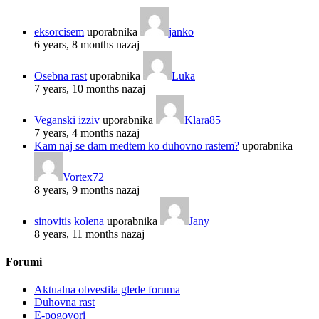
eksorcisem
uporabnika
janko
6 years, 8 months nazaj
Osebna rast
uporabnika
Luka
7 years, 10 months nazaj
Veganski izziv
uporabnika
Klara85
7 years, 4 months nazaj
Kam naj se dam medtem ko duhovno rastem?
uporabnika
Vortex72
8 years, 9 months nazaj
sinovitis kolena
uporabnika
Jany
8 years, 11 months nazaj
Forumi
Aktualna obvestila glede foruma
Duhovna rast
E-pogovori