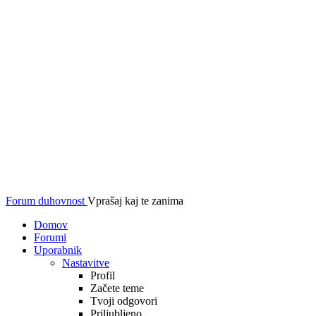
Forum duhovnost
Vprašaj kaj te zanima
Domov
Forumi
Uporabnik
Nastavitve
Profil
Začete teme
Tvoji odgovori
Priljubljeno