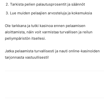
Tarkista pelien palautusprosentit ja säännöt
Lue muiden pelaajien arvosteluja ja kokemuksia
Ole tarkkana ja tutki kasinoa ennen pelaamisen
aloittamista, näin voit varmistaa turvallisen ja reilun
peliympäristön itsellesi.
Jatka pelaamista turvallisesti ja nauti online-kasinoiden
tarjonnasta vastuullisesti!