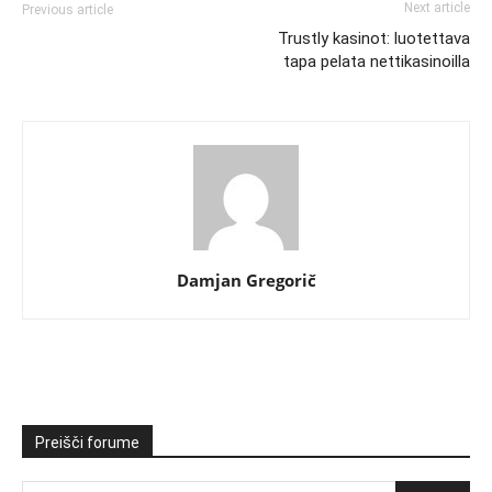
Next article
Previous article
Trustly kasinot: luotettava
tapa pelata nettikasinoilla
Damjan Gregorič
Preišči forume