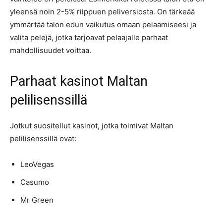
yleensä noin 2-5% riippuen peliversiosta. On tärkeää
ymmärtää talon edun vaikutus omaan pelaamiseesi ja
valita pelejä, jotka tarjoavat pelaajalle parhaat
mahdollisuudet voittaa.
Parhaat kasinot Maltan
pelilisenssillä
Jotkut suositellut kasinot, jotka toimivat Maltan
pelilisenssillä ovat:
LeoVegas
Casumo
Mr Green