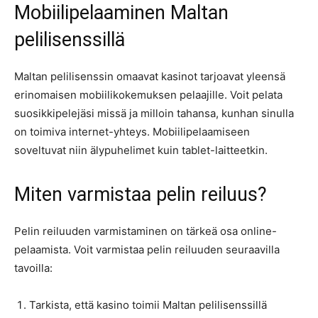
Mobiilipelaaminen Maltan
pelilisenssillä
Maltan pelilisenssin omaavat kasinot tarjoavat yleensä
erinomaisen mobiilikokemuksen pelaajille. Voit pelata
suosikkipelejäsi missä ja milloin tahansa, kunhan sinulla
on toimiva internet-yhteys. Mobiilipelaamiseen
soveltuvat niin älypuhelimet kuin tablet-laitteetkin.
Miten varmistaa pelin reiluus?
Pelin reiluuden varmistaminen on tärkeä osa online-
pelaamista. Voit varmistaa pelin reiluuden seuraavilla
tavoilla:
Tarkista, että kasino toimii Maltan pelilisenssillä