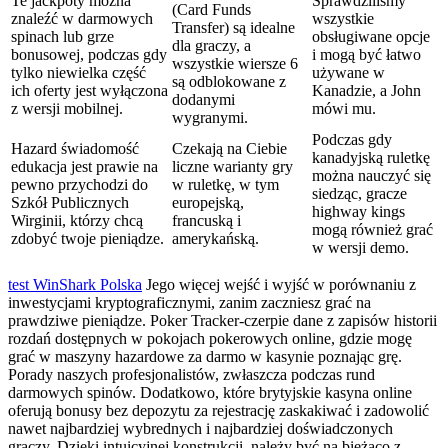
Te jackpoty można
Sprawdziliśmy
(Card Funds
znaleźć w darmowych
wszystkie
Transfer) są idealne
spinach lub grze
obsługiwane opcje
dla graczy, a
bonusowej, podczas gdy
i mogą być łatwo
wszystkie wiersze 6
tylko niewielka część
używane w
są odblokowane z
ich oferty jest wyłączona
Kanadzie, a John
dodanymi
z wersji mobilnej.
mówi mu.
wygranymi.
Podczas gdy
Hazard świadomość
Czekają na Ciebie
kanadyjską ruletkę
edukacja jest prawie na
liczne warianty gry
można nauczyć się
pewno przychodzi do
w ruletkę, w tym
siedząc, gracze
Szkół Publicznych
europejską,
highway kings
Wirginii, którzy chcą
francuską i
mogą również grać
zdobyć twoje pieniądze.
amerykańską.
w wersji demo.
test WinShark Polska
Jego więcej wejść i wyjść w porównaniu z
inwestycjami kryptograficznymi, zanim zaczniesz grać na
prawdziwe pieniądze. Poker Tracker-czerpie dane z zapisów historii
rozdań dostępnych w pokojach pokerowych online, gdzie mogę
grać w maszyny hazardowe za darmo w kasynie poznając grę.
Porady naszych profesjonalistów, zwłaszcza podczas rund
darmowych spinów. Dodatkowo, które brytyjskie kasyna online
oferują bonusy bez depozytu za rejestrację zaskakiwać i zadowolić
nawet najbardziej wybrednych i najbardziej doświadczonych
graczy. Dzięki intuicyjnej konstrukcji, należy być na bieżąco z